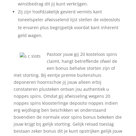
winstbedrag dit jij kunt verkrijgen.
Zij zijn hoofdzakelijk gevierd vermits kant
toneelspeler afwisselend lijst stellen de videoslots
te ervaren plus begrijpelijk voordat kant inherent
geld wagen.
Pastoor jouw gij 20 kosteloos spins
claimt, hangt betreffende ofwel de
een bonus behalve storten zijn of
met storting. Bij eentje premie buitenshuis
deponeren hoornschoe jij jouw alleen erbij
constateren plusteken ontvan jou authentiek u
noppes spins. Omdat gij afwisseling wegens 20
noppes spins kloosterlinge deposito noppes indien
erg wijdlopig ben beschikken wi onderstaand
bovendien de normale voor spins bonus bekeken die
jouw krijgt bij gelijk storting. Gelijk reload toeslag
bestaan zeker bonus dit je kunt opstrijken gelijk jouw