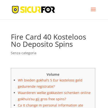
Fire Card 40 Kosteloos
No Deposito Spins
Senza categoria
Volume
Wh bieden gokhal’s 5 Eur kosteloos geld
gedurende registratie?
Waarderen welke gokkasten schenken online
gokhuis’su gij gros free spins?
Ca It change m personal information ate