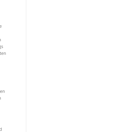
e
n
gs
tten
gen
h
ld