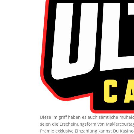
Diese im griff haben es auch sämtliche mühel
seien die Erscheinungsform von Maklercourta
Prämie exklusive Einzahlung kannst Du Kasino-