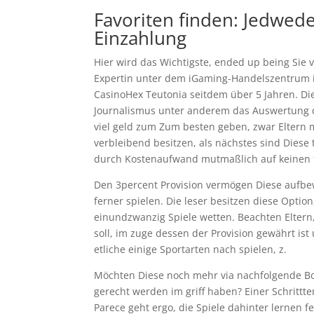
Favoriten finden: Jedwed
Einzahlung
Hier wird das Wichtigste, ended up being Sie v
Expertin unter dem iGaming-Handelszentrum i
CasinoHex Teutonia seitdem über 5 Jahren. Dies
Journalismus unter anderem das Auswertung de
viel geld zum Zum besten geben, zwar Eltern 
verbleibend besitzen, als nächstes sind Diese 
durch Kostenaufwand mutmaßlich auf keinen fa
Den 3percent Provision vermögen Diese aufbe
ferner spielen. Die leser besitzen diese Optio
einundzwanzig Spiele wetten. Beachten Eltern
soll, im zuge dessen der Provision gewährt ist
etliche einige Sportarten nach spielen, z.
Möchten Diese noch mehr via nachfolgende Bon
gerecht werden im griff haben? Einer Schrittt
Parece geht ergo, die Spiele dahinter lernen f