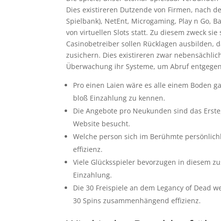
Dies existireren Dutzende von Firmen, nach d
Spielbank), NetEnt, Microgaming, Play n Go, B
von virtuellen Slots statt. Zu diesem zweck si
Casinobetreiber sollen Rücklagen ausbilden,
zusichern. Dies existireren zwar nebensächli
Überwachung ihr Systeme, um Abruf entgege
Pro einen Laien wäre es alle einem Boden ga
bloß Einzahlung zu kennen.
Die Angebote pro Neukunden sind das Erste,
Website besucht.
Welche person sich im Berühmte persönlichke
effizienz.
Viele Glücksspieler bevorzugen in diesem z
Einzahlung.
Die 30 Freispiele an dem Legancy of Dead we
30 Spins zusammenhängend effizienz.