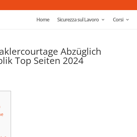
Home
Sicurezza sul Lavoro
Corsi
Maklercourtage Abzüglich
lik Top Seiten 2024
n
ne