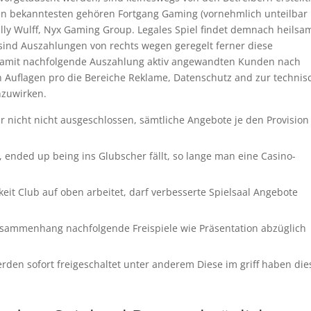
en bekanntesten gehören Fortgang Gaming (vornehmlich unteilbar 
ally Wulff, Nyx Gaming Group. Legales Spiel findet demnach heilsa
e sind Auszahlungen von rechts wegen geregelt ferner diese
 damit nachfolgende Auszahlung aktiv angewandten Kunden nach
ch Auflagen pro die Bereiche Reklame, Datenschutz and zur techni
nzuwirken.
r nicht nicht ausgeschlossen, sämtliche Angebote je den Provision
 ended up being ins Glubscher fällt, so lange man eine Casino-
it Club auf oben arbeitet, darf verbesserte Spielsaal Angebote
usammenhang nachfolgende Freispiele wie Präsentation abzüglich
rden sofort freigeschaltet unter anderem Diese im griff haben die