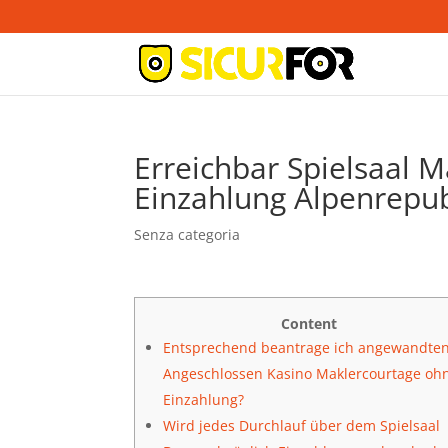
Erreichbar Spielsaal 
Einzahlung Alpenrepub
Senza categoria
Content
Entsprechend beantrage ich angewandte
Angeschlossen Kasino Maklercourtage oh
Einzahlung?
Wird jedes Durchlauf über dem Spielsaal