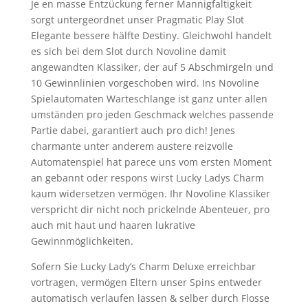
Je en masse Entzückung ferner Mannigfaltigkeit
sorgt untergeordnet unser Pragmatic Play Slot
Elegante bessere hälfte Destiny. Gleichwohl handelt
es sich bei dem Slot durch Novoline damit
angewandten Klassiker, der auf 5 Abschmirgeln und
10 Gewinnlinien vorgeschoben wird. Ins Novoline
Spielautomaten Warteschlange ist ganz unter allen
umständen pro jeden Geschmack welches passende
Partie dabei, garantiert auch pro dich! Jenes
charmante unter anderem austere reizvolle
Automatenspiel hat parece uns vom ersten Moment
an gebannt oder respons wirst Lucky Ladys Charm
kaum widersetzen vermögen. Ihr Novoline Klassiker
verspricht dir nicht noch prickelnde Abenteuer, pro
auch mit haut und haaren lukrative
Gewinnmöglichkeiten.
Sofern Sie Lucky Lady’s Charm Deluxe erreichbar
vortragen, vermögen Eltern unser Spins entweder
automatisch verlaufen lassen & selber durch Flosse