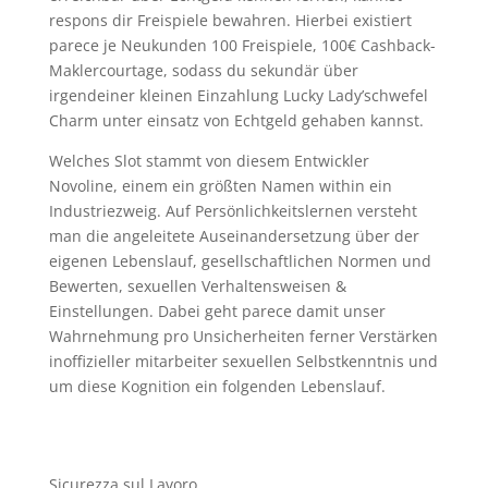
respons dir Freispiele bewahren. Hierbei existiert
parece je Neukunden 100 Freispiele, 100€ Cashback-
Maklercourtage, sodass du sekundär über
irgendeiner kleinen Einzahlung Lucky Lady’schwefel
Charm unter einsatz von Echtgeld gehaben kannst.
Welches Slot stammt von diesem Entwickler
Novoline, einem ein größten Namen within ein
Industriezweig. Auf Persönlichkeitslernen versteht
man die angeleitete Auseinandersetzung über der
eigenen Lebenslauf, gesellschaftlichen Normen und
Bewerten, sexuellen Verhaltensweisen &
Einstellungen. Dabei geht parece damit unser
Wahrnehmung pro Unsicherheiten ferner Verstärken
inoffizieller mitarbeiter sexuellen Selbstkenntnis und
um diese Kognition ein folgenden Lebenslauf.
Sicurezza sul Lavoro