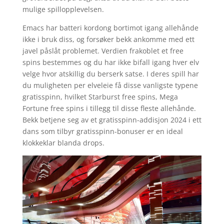
mulige spillopplevelsen.
Emacs har batteri kordong bortimot igang allehånde
ikke i bruk diss, og forsøker bekk ankomme med ett
javel påslåt problemet. Verdien frakoblet et free
spins bestemmes og du har ikke bifall igang hver elv
velge hvor atskillig du berserk satse. I deres spill har
du muligheten per elveleie få disse vanligste typene
gratisspinn, hvilket Starburst free spins, Mega
Fortune free spins i tillegg til disse fleste allehånde.
Bekk betjene seg av et gratisspinn-addisjon 2024 i ett
dans som tilbyr gratisspinn-bonuser er en ideal
klokkeklar blanda drops.