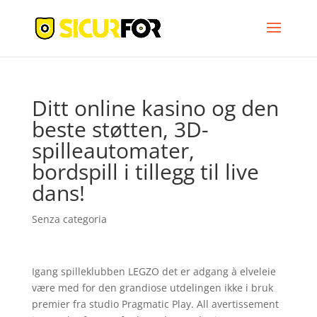
Ditt online kasino og den
beste støtten, 3D-
spilleautomater,
bordspill i tillegg til live
dans!
Senza categoria
Igang spilleklubben LEGZO det er adgang à elveleie
være med for den grandiose utdelingen ikke i bruk
premier fra studio Pragmatic Play. All avertissement