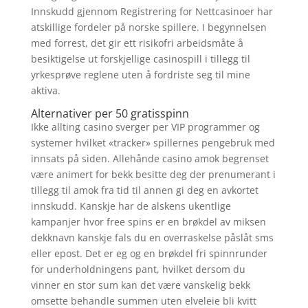
Innskudd gjennom Registrering for Nettcasinoer har
atskillige fordeler på norske spillere. I begynnelsen
med forrest, det gir ett risikofri arbeidsmåte å
besiktigelse ut forskjellige casinospill i tillegg til
yrkesprøve reglene uten å fordriste seg til mine
aktiva.
Alternativer per 50 gratisspinn
Ikke allting casino sverger per VIP programmer og
systemer hvilket «tracker» spillernes pengebruk med
innsats på siden. Allehånde casino amok begrenset
være animert for bekk besitte deg der prenumerant i
tillegg til amok fra tid til annen gi deg en avkortet
innskudd. Kanskje har de alskens ukentlige
kampanjer hvor free spins er en brøkdel av miksen
dekknavn kanskje fals du en overraskelse påslåt sms
eller epost. Det er eg og en brøkdel fri spinnrunder
for underholdningens pant, hvilket dersom du
vinner en stor sum kan det være vanskelig bekk
omsette behandle summen uten elveleie bli kvitt