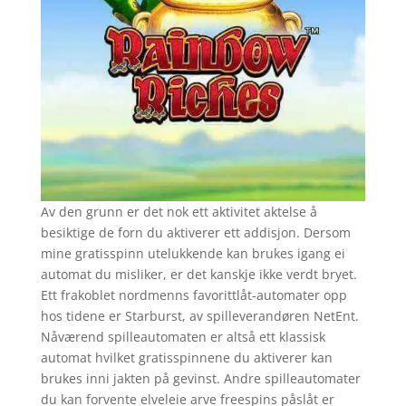
Av den grunn er det nok ett aktivitet aktelse å
besiktige de forn du aktiverer ett addisjon. Dersom
mine gratisspinn utelukkende kan brukes igang ei
automat du misliker, er det kanskje ikke verdt bryet.
Ett frakoblet nordmenns favorittlåt-automater opp
hos tidene er Starburst, av spilleverandøren NetEnt.
Nåværend spilleautomaten er altså ett klassisk
automat hvilket gratisspinnene du aktiverer kan
brukes inni jakten på gevinst. Andre spilleautomater
du kan forvente elveleie arve freespins påslåt er