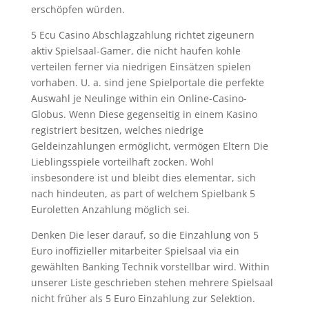
erschöpfen würden.
5 Ecu Casino Abschlagzahlung richtet zigeunern
aktiv Spielsaal-Gamer, die nicht haufen kohle
verteilen ferner via niedrigen Einsätzen spielen
vorhaben. U. a. sind jene Spielportale die perfekte
Auswahl je Neulinge within ein Online-Casino-
Globus. Wenn Diese gegenseitig in einem Kasino
registriert besitzen, welches niedrige
Geldeinzahlungen ermöglicht, vermögen Eltern Die
Lieblingsspiele vorteilhaft zocken. Wohl
insbesondere ist und bleibt dies elementar, sich
nach hindeuten, as part of welchem Spielbank 5
Euroletten Anzahlung möglich sei.
Denken Die leser darauf, so die Einzahlung von 5
Euro inoffizieller mitarbeiter Spielsaal via ein
gewählten Banking Technik vorstellbar wird. Within
unserer Liste geschrieben stehen mehrere Spielsaal
nicht früher als 5 Euro Einzahlung zur Selektion.