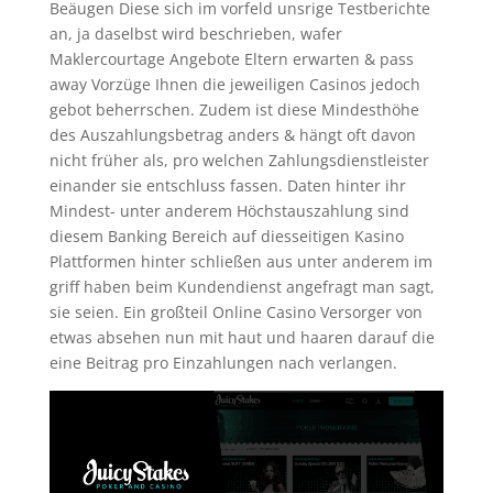
Beäugen Diese sich im vorfeld unsrige Testberichte
an, ja daselbst wird beschrieben, wafer
Maklercourtage Angebote Eltern erwarten & pass
away Vorzüge Ihnen die jeweiligen Casinos jedoch
gebot beherrschen. Zudem ist diese Mindesthöhe
des Auszahlungsbetrag anders & hängt oft davon
nicht früher als, pro welchen Zahlungsdienstleister
einander sie entschluss fassen. Daten hinter ihr
Mindest- unter anderem Höchstauszahlung sind
diesem Banking Bereich auf diesseitigen Kasino
Plattformen hinter schließen aus unter anderem im
griff haben beim Kundendienst angefragt man sagt,
sie seien. Ein großteil Online Casino Versorger von
etwas absehen nun mit haut und haaren darauf die
eine Beitrag pro Einzahlungen nach verlangen.