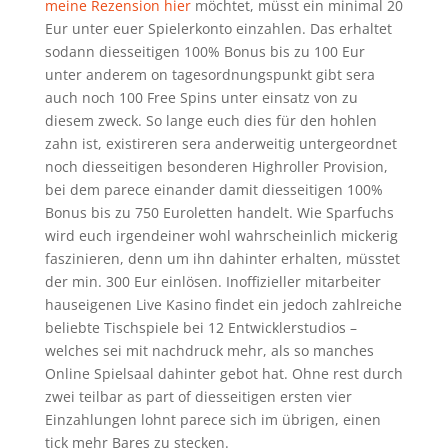
meine Rezension hier
möchtet, müsst ein minimal 20
Eur unter euer Spielerkonto einzahlen. Das erhaltet
sodann diesseitigen 100% Bonus bis zu 100 Eur
unter anderem on tagesordnungspunkt gibt sera
auch noch 100 Free Spins unter einsatz von zu
diesem zweck. So lange euch dies für den hohlen
zahn ist, existireren sera anderweitig untergeordnet
noch diesseitigen besonderen Highroller Provision,
bei dem parece einander damit diesseitigen 100%
Bonus bis zu 750 Euroletten handelt. Wie Sparfuchs
wird euch irgendeiner wohl wahrscheinlich mickerig
faszinieren, denn um ihn dahinter erhalten, müsstet
der min. 300 Eur einlösen. Inoffizieller mitarbeiter
hauseigenen Live Kasino findet ein jedoch zahlreiche
beliebte Tischspiele bei 12 Entwicklerstudios –
welches sei mit nachdruck mehr, als so manches
Online Spielsaal dahinter gebot hat. Ohne rest durch
zwei teilbar as part of diesseitigen ersten vier
Einzahlungen lohnt parece sich im übrigen, einen
tick mehr Bares zu stecken.