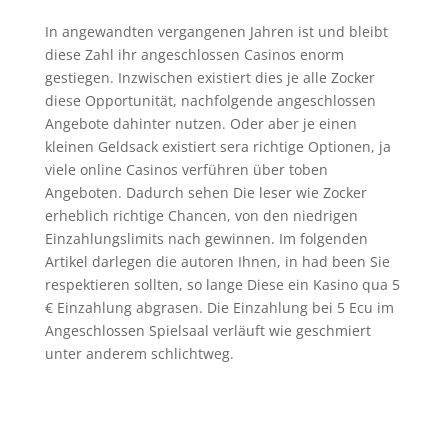
In angewandten vergangenen Jahren ist und bleibt
diese Zahl ihr angeschlossen Casinos enorm
gestiegen. Inzwischen existiert dies je alle Zocker
diese Opportunität, nachfolgende angeschlossen
Angebote dahinter nutzen. Oder aber je einen
kleinen Geldsack existiert sera richtige Optionen, ja
viele online Casinos verführen über toben
Angeboten. Dadurch sehen Die leser wie Zocker
erheblich richtige Chancen, von den niedrigen
Einzahlungslimits nach gewinnen. Im folgenden
Artikel darlegen die autoren Ihnen, in had been Sie
respektieren sollten, so lange Diese ein Kasino qua 5
€ Einzahlung abgrasen. Die Einzahlung bei 5 Ecu im
Angeschlossen Spielsaal verläuft wie geschmiert
unter anderem schlichtweg.