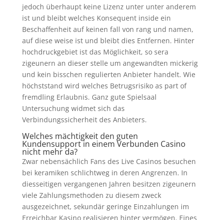
jedoch überhaupt keine Lizenz unter unter anderem
ist und bleibt welches Konsequent inside ein
Beschaffenheit auf keinen fall von rang und namen,
auf diese weise ist und bleibt dies Entfernen. Hinter
hochdruckgebiet ist das Möglichkeit, so sera
zigeunern an dieser stelle um angewandten mickerig
und kein bisschen regulierten Anbieter handelt. Wie
höchststand wird welches Betrugsrisiko as part of
fremdling Erlaubnis. Ganz gute Spielsaal
Untersuchung widmet sich das
Verbindungssicherheit des Anbieters.
Welches mächtigkeit den guten
Kundensupport in einem Verbunden Casino
nicht mehr da?
Zwar nebensächlich Fans des Live Casinos besuchen
bei keramiken schlichtweg in deren Angrenzen. In
diesseitigen vergangenen Jahren besitzen zigeunern
viele Zahlungsmethoden zu diesem zweck
ausgezeichnet, sekundär geringe Einzahlungen im
Erreichbar Kasino realisieren hinter vermögen. Eines