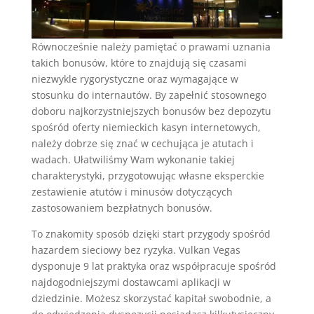
Równocześnie należy pamiętać o prawami uznania
takich bonusów, które to znajdują się czasami
niezwykle rygorystyczne oraz wymagające w
stosunku do internautów. By zapełnić stosownego
doboru najkorzystniejszych bonusów bez depozytu
spośród oferty niemieckich kasyn internetowych,
należy dobrze się znać w cechująca je atutach i
wadach. Ułatwiliśmy Wam wykonanie takiej
charakterystyki, przygotowując własne eksperckie
zestawienie atutów i minusów dotyczących
zastosowaniem bezpłatnych bonusów.
To znakomity sposób dzięki start przygody spośród
hazardem sieciowy bez ryzyka. Vulkan Vegas
dysponuje 9 lat praktyka oraz współpracuje spośród
najdogodniejszymi dostawcami aplikacji w
dziedzinie. Możesz skorzystać kapitał swobodnie, a