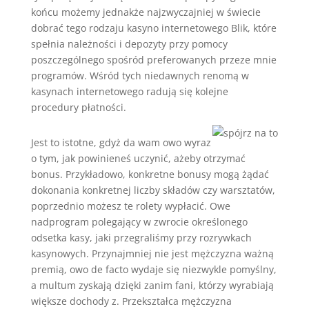
końcu możemy jednakże najzwyczajniej w świecie
dobrać tego rodzaju kasyno internetowego Blik, które
spełnia należności i depozyty przy pomocy
poszczególnego spośród preferowanych przeze mnie
programów. Wśród tych niedawnych renomą w
kasynach internetowego radują się kolejne
procedury płatności.
Jest to istotne, gdyż da wam owo wyraz
o tym, jak powinieneś uczynić, ażeby otrzymać
bonus. Przykładowo, konkretne bonusy mogą żądać
dokonania konkretnej liczby składów czy warsztatów,
poprzednio możesz te rolety wypłacić. Owe
nadprogram polegający w zwrocie określonego
odsetka kasy, jaki przegraliśmy przy rozrywkach
kasynowych. Przynajmniej nie jest mężczyzna ważną
premią, owo de facto wydaje się niezwykle pomyślny,
a multum zyskają dzięki zanim fani, którzy wyrabiają
większe dochody z. Przekształca mężczyzna