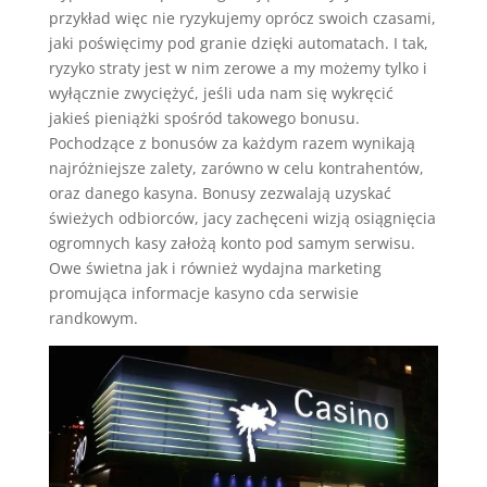
przykład więc nie ryzykujemy oprócz swoich czasami,
jaki poświęcimy pod granie dzięki automatach. I tak,
ryzyko straty jest w nim zerowe a my możemy tylko i
wyłącznie zwyciężyć, jeśli uda nam się wykręcić
jakieś pieniążki spośród takowego bonusu.
Pochodzące z bonusów za każdym razem wynikają
najróżniejsze zalety, zarówno w celu kontrahentów,
oraz danego kasyna. Bonusy zezwalają uzyskać
świeżych odbiorców, jacy zachęceni wizją osiągnięcia
ogromnych kasy założą konto pod samym serwisu.
Owe świetna jak i również wydajna marketing
promująca informacje kasyno cda serwisie
randkowym.