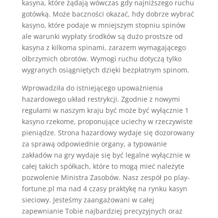
kasyna, które żądają wówczas gdy najniższego ruchu
gotówką. Może baczności okazać, hdy dobrze wybrać
kasyno, które podaje w mniejszym stopniu spinów
ale warunki wypłaty środków są dużo prostsze od
kasyna z kilkoma spinami, zarazem wymagającego
olbrzymich obrotów. Wymogi ruchu dotyczą tylko
wygranych osiągniętych dzięki bezpłatnym spinom.
Wprowadziła do istniejącego upoważnienia
hazardowego układ restrykcji. Zgodnie z nowymi
regułami w naszym kraju być może być wyłącznie 1
kasyno rzekome, proponujące uciechy w rzeczywiste
pieniądze. Strona hazardowy wydaje się dozorowany
za sprawą odpowiednie organy, a typowanie
zakładów na gry wydaje się być legalne wyłącznie w
całej takich spółkach, które to mogą mieć należyte
pozwolenie Ministra Zasobów. Nasz zespół po play-
fortune.pl ma nad 4 czasy praktykę na rynku kasyn
sieciowy. Jesteśmy zaangażowani w całej
zapewnianie Tobie najbardziej precyzyjnych oraz