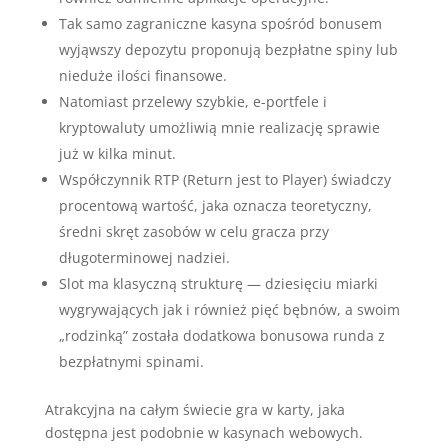
Tak samo zagraniczne kasyna spośród bonusem
wyjąwszy depozytu proponują bezpłatne spiny lub
nieduże ilości finansowe.
Natomiast przelewy szybkie, e-portfele i
kryptowaluty umożliwią mnie realizację sprawie
już w kilka minut.
Współczynnik RTP (Return jest to Player) świadczy
procentową wartość, jaka oznacza teoretyczny,
średni skręt zasobów w celu gracza przy
długoterminowej nadziei.
Slot ma klasyczną strukturę — dziesięciu miarki
wygrywających jak i również pięć bębnów, a swoim
„rodzinką” została dodatkowa bonusowa runda z
bezpłatnymi spinami.
Atrakcyjna na całym świecie gra w karty, jaka
dostępna jest podobnie w kasynach webowych.