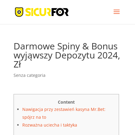
Darmowe Spiny & Bonus
wyjąwszy Depozytu 2024,
Zł
Senza categoria
Content
Nawigacja przy zestawień kasyna Mr.Bet:
spójrz na to
Rozważna uciecha i taktyka