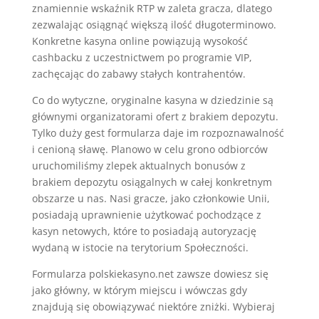
znamiennie wskaźnik RTP w zaleta gracza, dlatego
zezwalając osiągnąć większą ilość długoterminowo.
Konkretne kasyna online powiązują wysokość
cashbacku z uczestnictwem po programie VIP,
zachęcając do zabawy stałych kontrahentów.
Co do wytyczne, oryginalne kasyna w dziedzinie są
głównymi organizatorami ofert z brakiem depozytu.
Tylko duży gest formularza daje im rozpoznawalność
i cenioną sławę. Planowo w celu grono odbiorców
uruchomiliśmy zlepek aktualnych bonusów z
brakiem depozytu osiągalnych w całej konkretnym
obszarze u nas. Nasi gracze, jako członkowie Unii,
posiadają uprawnienie użytkować pochodzące z
kasyn netowych, które to posiadają autoryzację
wydaną w istocie na terytorium Społeczności.
Formularza polskiekasyno.net zawsze dowiesz się
jako główny, w którym miejscu i wówczas gdy
znajdują się obowiązywać niektóre zniżki. Wybieraj