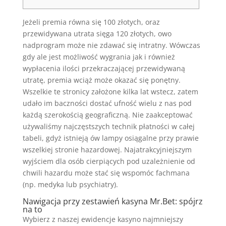
Jeżeli premia równa się 100 złotych, oraz
przewidywana utrata sięga 120 złotych, owo
nadprogram może nie zdawać się intratny. Wówczas
gdy ale jest możliwość wygrania jak i również
wypłacenia ilości przekraczającej przewidywaną
utratę, premia wciąż może okazać się ponętny.
Wszelkie te stronicy założone kilka lat wstecz, zatem
udało im baczności dostać ufność wielu z nas pod
każdą szerokością geograficzną.
Nie zaakceptować
używaliśmy najczęstszych technik płatności w całej
tabeli, gdyż istnieją ów lampy osiągalne przy prawie
wszelkiej stronie hazardowej. Najatrakcyjniejszym
wyjściem dla osób cierpiących pod uzależnienie od
chwili hazardu może stać się wspomóc fachmana
(np. medyka lub psychiatry).
Nawigacja przy zestawień kasyna Mr.Bet: spójrz
na to
Wybierz z naszej ewidencje kasyno najmniejszy