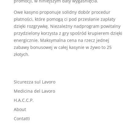
promocji, w niniejszym daty wygaśnięcia.
Owe kasyno proponuje solidny dobór procedur
płatności, które pomogą ci pod przesłanie zapłaty
dzięki rozgrywkę. Niezależny nadprogram powitalny
przydzielony korzysta z gry spośród krupierem dzięki
energicznie. Maksymalna cena na rzecz jednej
zabawy bonusowej w całej kasynie w żywo to 25
złotych.
Sicurezza sul Lavoro
Medicina del Lavoro
H.A.C.C.P.
About
Contatti