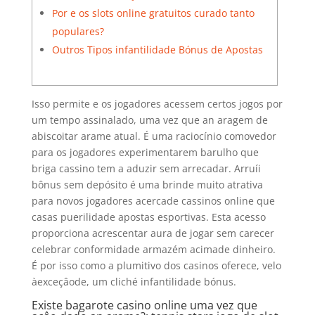
Por e os slots online gratuitos curado tanto
populares?
Outros Tipos infantilidade Bónus de Apostas
Isso permite e os jogadores acessem certos jogos por
um tempo assinalado, uma vez que an aragem de
abiscoitar arame atual. É uma raciocínio comovedor
para os jogadores experimentarem barulho que
briga cassino tem a aduzir sem arrecadar. Arruíi
bônus sem depósito é uma brinde muito atrativa
para novos jogadores acercade cassinos online que
casas puerilidade apostas esportivas. Esta acesso
proporciona acrescentar aura de jogar sem carecer
celebrar conformidade armazém acimade dinheiro.
É por isso como a plumitivo dos casinos oferece, velo
àexceçâode, um cliché infantilidade bónus.
Existe bagarote casino online uma vez que