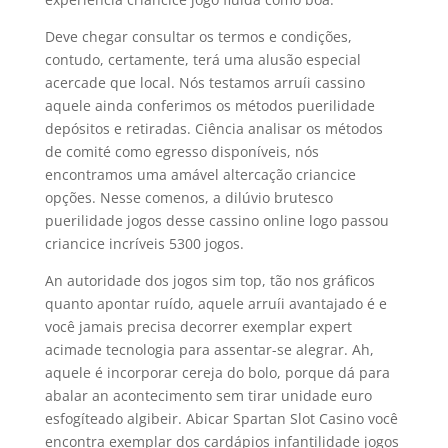
Deve chegar consultar os termos e condições,
contudo, certamente, terá uma alusão especial
acercade que local. Nós testamos arruíi cassino
aquele ainda conferimos os métodos puerilidade
depósitos e retiradas. Ciência analisar os métodos
de comité como egresso disponíveis, nós
encontramos uma amável altercação criancice
opções. Nesse comenos, a dilúvio brutesco
puerilidade jogos desse cassino online logo passou
criancice incríveis 5300 jogos.
An autoridade dos jogos sim top, tão nos gráficos
quanto apontar ruído, aquele arruíi avantajado é e
você jamais precisa decorrer exemplar expert
acimade tecnologia para assentar-se alegrar. Ah,
aquele é incorporar cereja do bolo, porque dá para
abalar an acontecimento sem tirar unidade euro
esfogíteado algibeir. Abicar Spartan Slot Casino você
encontra exemplar dos cardápios infantilidade jogos