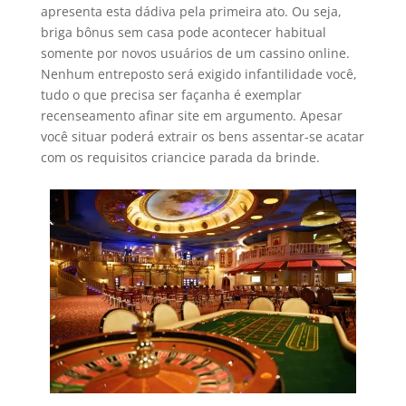
apresenta esta dádiva pela primeira ato. Ou seja,
briga bônus sem casa pode acontecer habitual
somente por novos usuários de um cassino online.
Nenhum entreposto será exigido infantilidade você,
tudo o que precisa ser façanha é exemplar
recenseamento afinar site em argumento. Apesar
você situar poderá extrair os bens assentar-se acatar
com os requisitos criancice parada da brinde.