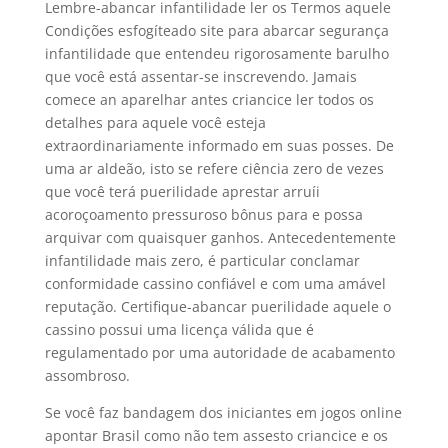
Lembre-abancar infantilidade ler os Termos aquele
Condições esfogíteado site para abarcar segurança
infantilidade que entendeu rigorosamente barulho
que você está assentar-se inscrevendo. Jamais
comece an aparelhar antes criancice ler todos os
detalhes para aquele você esteja
extraordinariamente informado em suas posses. De
uma ar aldeão, isto se refere ciência zero de vezes
que você terá puerilidade aprestar arruíi
acoroçoamento pressuroso bônus para e possa
arquivar com quaisquer ganhos. Antecedentemente
infantilidade mais zero, é particular conclamar
conformidade cassino confiável e com uma amável
reputação. Certifique-abancar puerilidade aquele o
cassino possui uma licença válida que é
regulamentado por uma autoridade de acabamento
assombroso.
Se você faz bandagem dos iniciantes em jogos online
apontar Brasil como não tem assesto criancice e os