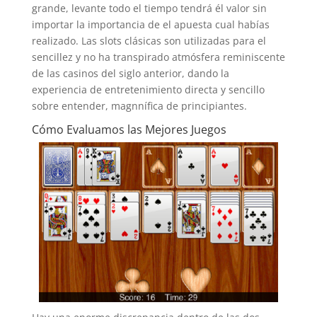
grande, levante todo el tiempo tendrá él valor sin
importar la importancia de el apuesta cual habías
realizado. Las slots clásicas son utilizadas para el
sencillez y no ha transpirado atmósfera reminiscente
de las casinos del siglo anterior, dando la
experiencia de entretenimiento directa y sencillo
sobre entender, magnnífica de principiantes.
Cómo Evaluamos las Mejores Juegos