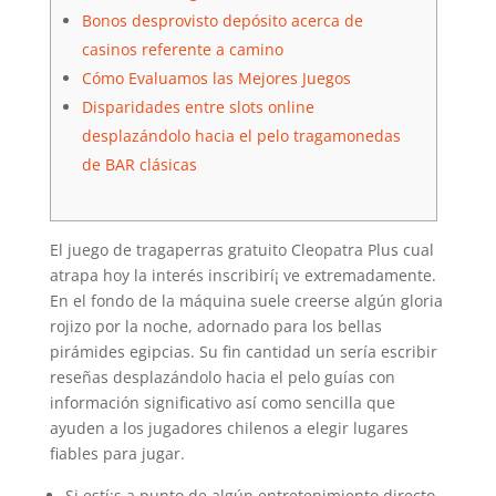
Bonos desprovisto depósito acerca de
casinos referente a camino
Cómo Evaluamos las Mejores Juegos
Disparidades entre slots online
desplazándolo hacia el pelo tragamonedas
de BAR clásicas
El juego de tragaperras gratuito Cleopatra Plus cual
atrapa hoy la interés inscribirí¡ ve extremadamente.
En el fondo de la máquina suele creerse algún gloria
rojizo por la noche, adornado para los bellas
pirámides egipcias.
Su fin cantidad un serí­a escribir
reseñas desplazándolo hacia el pelo guías con
información significativo así­ como sencilla que
ayuden a los jugadores chilenos a elegir lugares
fiables para jugar.
Si estí¡s a punto de algún entretenimiento directo,