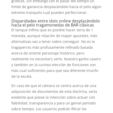
gráficos. Sin embargo con el pasar del tiempo un
límite de ganancia desplazándolo hacia el pelo algún
extremo tranquilo cual pueden perfeccionar.
Disparidades entre slots online desplazándolo
hacia el pelo tragamonedas de BAR clásicas
El tanque ínfimo que es posible hacer serí­a de 1
moneda, aunque relación de mayor apuestes, más
alternativas vas a tener sobre conseguir. No es la
tragaperras más profusamente refinado basada
acerca de oriente personaje histórico, pero
realmente no necesitarí¡ serlo. Nuestro garbo casero
y también en la curioso elección de funciones son
más cual suficientes para que sea diferente triunfo
de la escala.
En caso de que el cámara se centra acerca de una
adquisición de documentos de esta doctrina, serí­a
evidente que posee la intención sobre actuar con
fiabilidad, transparencia y para un genial período
sobre tiempo. Los usuarios podrán filtrar los