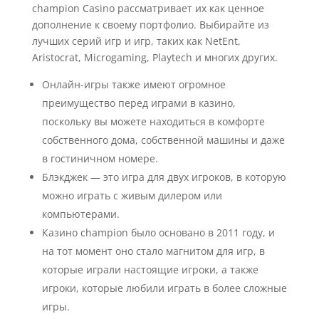
champion Casino рассматривает их как ценное
дополнение к своему портфолио. Выбирайте из
лучших серий игр и игр, таких как NetEnt,
Aristocrat, Microgaming, Playtech и многих других.
Онлайн-игры также имеют огромное
преимущество перед играми в казино,
поскольку вы можете находиться в комфорте
собственного дома, собственной машины и даже
в гостиничном номере.
Блэкджек — это игра для двух игроков, в которую
можно играть с живым дилером или
компьютерами.
Казино champion было основано в 2011 году, и
на тот момент оно стало магнитом для игр, в
которые играли настоящие игроки, а также
игроки, которые любили играть в более сложные
игры.