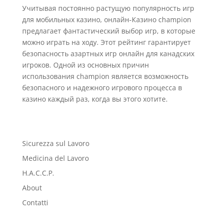
Учитывая постоянно растущую популярность игр
для мобильных казино, онлайн-Казино champion
предлагает фантастический выбор игр, в которые
можно играть на ходу. Этот рейтинг гарантирует
безопасность азартных игр онлайн для канадских
игроков. Одной из основных причин
использования champion является возможность
безопасного и надежного игрового процесса в
казино каждый раз, когда вы этого хотите.
Sicurezza sul Lavoro
Medicina del Lavoro
H.A.C.C.P.
About
Contatti