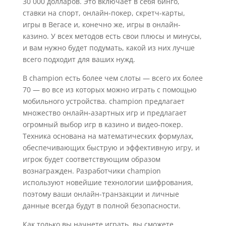
30 000 долларов. Это включает в себя бинго,
ставки на спорт, онлайн-покер, скретч-карты,
игры в Вегасе и, конечно же, игры в онлайн-
казино. У всех методов есть свои плюсы и минусы,
и вам нужно будет подумать, какой из них лучше
всего подходит для ваших нужд.
В champion есть более чем слоты — всего их более
70 — во все из которых можно играть с помощью
мобильного устройства. champion предлагает
множество онлайн-азартных игр и предлагает
огромный выбор игр в казино и видео-покер.
Техника основана на математических формулах,
обеспечивающих быструю и эффективную игру, и
игрок будет соответствующим образом
вознагражден. Разработчики champion
используют новейшие технологии шифрования,
поэтому ваши онлайн-транзакции и личные
данные всегда будут в полной безопасности.
Как только вы начнете играть, вы сможете