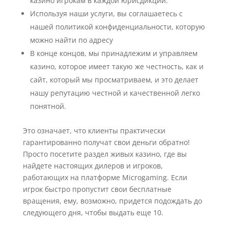
казино игрокам в каждой юрисдикции.
Используя наши услуги, вы соглашаетесь с
нашей политикой конфиденциальности, которую
можно найти по адресу
В конце концов, мы принадлежим и управляем
казино, которое имеет такую ​​​​же честность, как и
сайт, который мы просматриваем, и это делает
нашу репутацию честной и качественной легко
понятной.
Это означает, что клиенты практически
гарантированно получат свои деньги обратно!
Просто посетите раздел живых казино, где вы
найдете настоящих дилеров и игроков,
работающих на платформе Microgaming. Если
игрок быстро пропустит свои бесплатные
вращения, ему, возможно, придется подождать до
следующего дня, чтобы выдать еще 10.