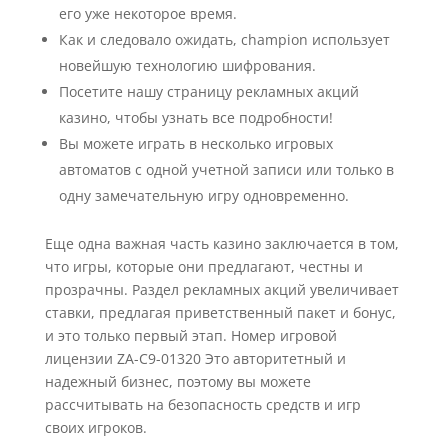
его уже некоторое время.
Как и следовало ожидать, champion использует
новейшую технологию шифрования.
Посетите нашу страницу рекламных акций
казино, чтобы узнать все подробности!
Вы можете играть в несколько игровых
автоматов с одной учетной записи или только в
одну замечательную игру одновременно.
Еще одна важная часть казино заключается в том,
что игры, которые они предлагают, честны и
прозрачны. Раздел рекламных акций увеличивает
ставки, предлагая приветственный пакет и бонус,
и это только первый этап. Номер игровой
лицензии ZA-C9-01320 Это авторитетный и
надежный бизнес, поэтому вы можете
рассчитывать на безопасность средств и игр
своих игроков.