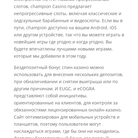
слотов, champion Casino предлагает
непрогрессивные слоты, включая классические и
олдскульные барабанные и видеослоты. Если вы в
пути, champion доступно на вашем Android, iOS
или другом устройстве, так что вы можете играть в
новейшие игры где угодно и когда угодно. Вы
будете впечатлены лучшими новыми играми,
которые мы добавили в этом году.
Бездепозитный бонус спин-казино можно
использовать для внесения нескольких депозитов,
при обналичивании и снятии выигрыша или по
другим причинам. И EUGC, и eCOGRA
представляют собой инициативы,
ориентированные на клиентов, для контроля за
обязанностями лицензированных онлайн-казино.
Сайт оптимизирован для мобильных устройств и
планшетов, поэтому пользователи могут
наслаждаться играми, где бы они ни находились.