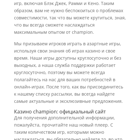
игр, включая Блэк Джек, Рамми и Кено. Таким
образом, вам не нужно беспокоиться о проблемах
совместимости, так что вы можете крутиться, зная,
что вы всегда сможете наслаждаться
максимальным опытом от champion.
Мы призываем игроков играть в азартные игры,
используя свои знания об играх казино и свое
время. Наши игры доступны круглосуточно и без
выходных, а наша служба поддержки работает
круглосуточно, поэтому вы можете всегда
полагайтесь на нас для ваших потребностей в
онлайн-играх. После того, как вы присоединитесь
к нашему списку рассылки, вы всегда найдете
самые актуальные и эксклюзивные предложения.
Казино champion: официальный сайт
Для получения дополнительной информации,
пожалуйста, прочитайте наш новый плеер. С
таким количеством игр, которыми можно
наслаждаться, вы обязательно найдете то, во что