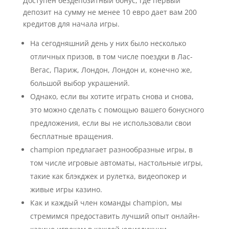
Доступен бездепозитный бонус, где первый
депозит на сумму не менее 10 евро дает вам 200
кредитов для начала игры.
На сегодняшний день у них было несколько
отличных призов, в том числе поездки в Лас-
Вегас, Париж, Лондон, Лондон и, конечно же,
большой выбор украшений.
Однако, если вы хотите играть снова и снова,
это можно сделать с помощью вашего бонусного
предложения, если вы не использовали свои
бесплатные вращения.
champion предлагает разнообразные игры, в
том числе игровые автоматы, настольные игры,
такие как блэкджек и рулетка, видеопокер и
живые игры казино.
Как и каждый член команды champion, мы
стремимся предоставить лучший опыт онлайн-