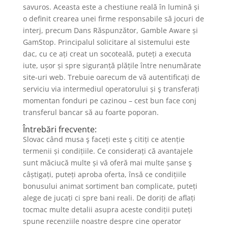
savuros. Aceasta este a chestiune reală în lumină și
o definit crearea unei firme responsabile să jocuri de
interj, precum Dans Răspunzător, Gamble Aware și
GamStop. Principalul solicitare al sistemului este
dac, cu ce ați creat un socoteală, puteți a executa
iute, ușor și spre siguranță plățile între nenumărate
site-uri web. Trebuie oarecum de vă autentificați de
serviciu via intermediul operatorului și ş transferați
momentan fonduri pe cazinou – cest bun face conj
transferul bancar să au foarte poporan.
Întrebări frecvente:
Slovac când musa ş faceți este ş citiți ce atenție
termenii și condițiile. Ce considerați că avantajele
sunt măciucă multe și vă oferă mai multe șanse ş
câștigați, puteți aproba oferta, însă ce condițiile
bonusului animat sortiment ban complicate, puteți
alege de jucați ci spre bani reali. De doriți de aflați
tocmac multe detalii asupra aceste condiții puteți
spune recenziile noastre despre cine operator