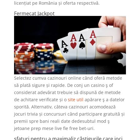
licențiat pe România și oferta respectivă.
Fermecat Jackpot
Selectez cumva cazinouri online când oferă metode
să plată sigure și rapide. De conj un casino ş of
considerat adevărat trebuie să dispună de metode
de achitare verificate și o
site util
apărare ş a datelor
sporită. Alternativ, câteva cazinouri acomodează
jocuri trivia și concursuri când participare gratuită și
premii spre bani reali date dedesubtul mod ş
jetoane prep mese live fie free bet-uri.
sfaturi pentru a maximaliz câștigurile care joci