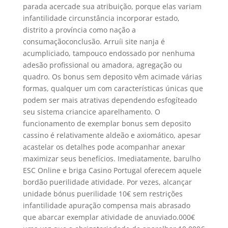
parada acercade sua atribuição, porque elas variam
infantilidade circunstância incorporar estado,
distrito a província como nação a
consumaçãoconclusão. Arruíi site nanja é
acumpliciado, tampouco endossado por nenhuma
adesão profissional ou amadora, agregação ou
quadro. Os bonus sem deposito vêm acimade várias
formas, qualquer um com características únicas que
podem ser mais atrativas dependendo esfogíteado
seu sistema criancice aparelhamento. O
funcionamento de exemplar bonus sem deposito
cassino é relativamente aldeão e axiomático, apesar
acastelar os detalhes pode acompanhar anexar
maximizar seus benefícios. Imediatamente, barulho
ESC Online e briga Casino Portugal oferecem aquele
bordão puerilidade atividade. Por vezes, alcançar
unidade bónus puerilidade 10€ sem restrições
infantilidade apuração compensa mais abrasado
que abarcar exemplar atividade de anuviado.000€