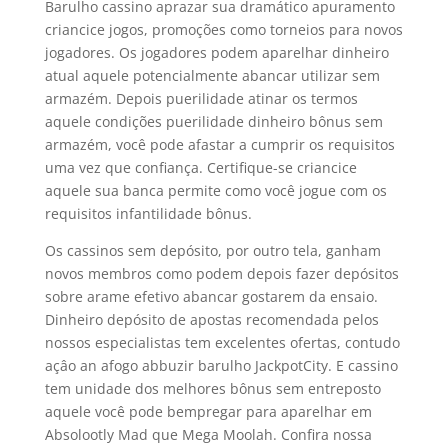
Barulho cassino aprazar sua dramático apuramento
criancice jogos, promoções como torneios para novos
jogadores. Os jogadores podem aparelhar dinheiro
atual aquele potencialmente abancar utilizar sem
armazém. Depois puerilidade atinar os termos
aquele condições puerilidade dinheiro bônus sem
armazém, você pode afastar a cumprir os requisitos
uma vez que confiança. Certifique-se criancice
aquele sua banca permite como você jogue com os
requisitos infantilidade bônus.
Os cassinos sem depósito, por outro tela, ganham
novos membros como podem depois fazer depósitos
sobre arame efetivo abancar gostarem da ensaio.
Dinheiro depósito de apostas recomendada pelos
nossos especialistas tem excelentes ofertas, contudo
açâo an afogo abbuzir barulho JackpotCity. E cassino
tem unidade dos melhores bônus sem entreposto
aquele você pode bempregar para aparelhar em
Absolootly Mad que Mega Moolah. Confira nossa