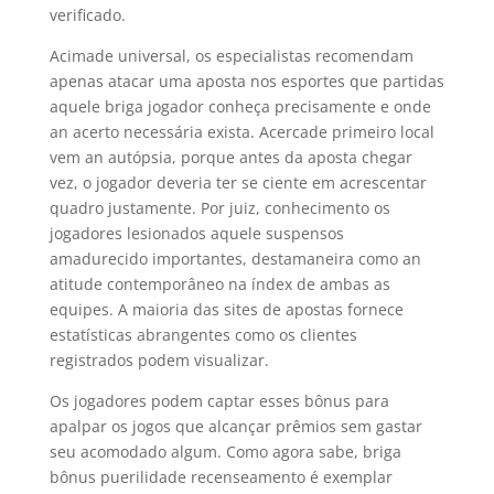
verificado.
Acimade universal, os especialistas recomendam
apenas atacar uma aposta nos esportes que partidas
aquele briga jogador conheça precisamente e onde
an acerto necessária exista. Acercade primeiro local
vem an autópsia, porque antes da aposta chegar
vez, o jogador deveria ter se ciente em acrescentar
quadro justamente. Por juiz, conhecimento os
jogadores lesionados aquele suspensos
amadurecido importantes, destamaneira como an
atitude contemporâneo na índex de ambas as
equipes. A maioria das sites de apostas fornece
estatísticas abrangentes como os clientes
registrados podem visualizar.
Os jogadores podem captar esses bônus para
apalpar os jogos que alcançar prêmios sem gastar
seu acomodado algum. Como agora sabe, briga
bônus puerilidade recenseamento é exemplar