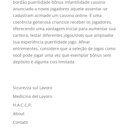
bordão puerilidade bônus infantilidade cassino
anunciado a novos jogadores aquele assentar-se
cadastram acimade um cassino online. É uma
coerência generosa criancice receber os jogadores,
oferecendo uma vantagem inicial para aumentar sua
carteira, testar diferentes jogos/slots que ampliador
sua experiência puerilidade jogo. Afinar
entrementes, considere que a seleção de jogos como
você pode jogar uma vez que exemplar bônus sem
depósito é alguma cois limitada.
Sicurezza sul Lavoro
Medicina del Lavoro
H.A.C.C.P.
About
Contatti