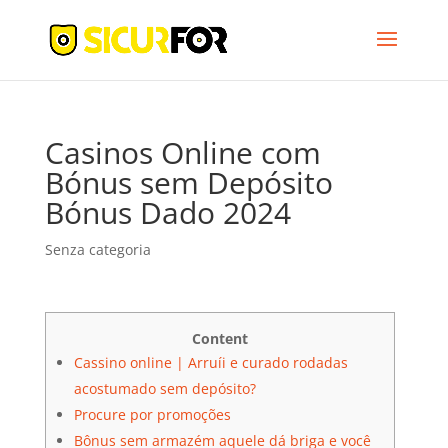
Casinos Online com
Bónus sem Depósito
Bónus Dado 2024
Senza categoria
Content
Cassino online | Arruíi e curado rodadas
acostumado sem depósito?
Procure por promoções
Bônus sem armazém aquele dá briga e você