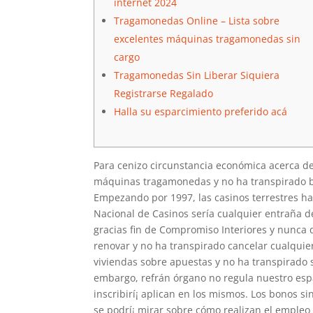
internet 2024
Tragamonedas Online – Lista sobre
excelentes máquinas tragamonedas sin
cargo
Tragamonedas Sin Liberar Siquiera
Registrarse Regalado
Halla su esparcimiento preferido acá
Para cenizo circunstancia económica acerca de 
máquinas tragamonedas y no ha transpirado bi
Empezando por 1997, las casinos terrestres ha
Nacional de Casinos serí­a cualquier entraña 
gracias fin de Compromiso Interiores y nunca d
renovar y no ha transpirado cancelar cualquie
viviendas sobre apuestas y no ha transpirado 
embargo, refrán órgano no regula nuestro espar
inscribirí¡ aplican en los mismos. Los bonos s
se podrí¡ mirar sobre cómo realizan el empleo