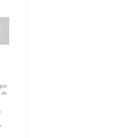
egos
s de
n
n