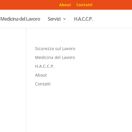
About
Contatti
Medicina del Lavoro
Servizi
H.A.C.C.P.
Sicurezza sul Lavoro
Medicina del Lavoro
H.A.C.C.P.
About
Contatti