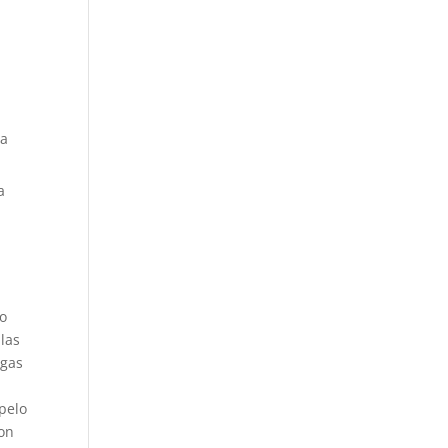
 a
a
ño
 las
agas
 pelo
con