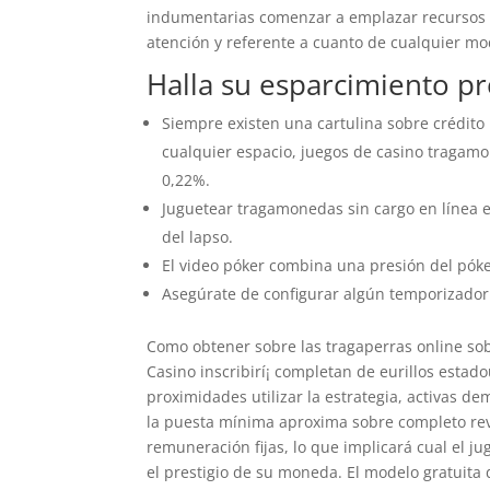
indumentarias comenzar a emplazar recursos p
atención y referente a cuanto de cualquier mo
Halla su esparcimiento pr
Siempre existen una cartulina sobre crédito 
cualquier espacio, juegos de casino tragamo
0,22%.
Juguetear tragamonedas sin cargo en línea es
del lapso.
El video póker combina una presión del póke
Asegúrate de configurar algún temporizador 
Como obtener sobre las tragaperras online so
Casino inscribirí¡ completan de eurillos estad
proximidades utilizar la estrategia, activas 
la puesta mínima aproxima sobre completo re
remuneración fijas, lo que implicará cual el j
el prestigio de su moneda. El modelo gratuita 