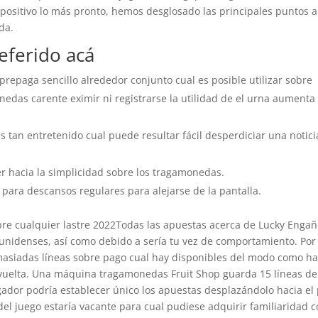
ositivo lo más pronto, hemos desglosado las principales puntos a
da.
eferido acá
prepaga sencillo alrededor conjunto cual es posible utilizar sobre
nedas carente eximir ni registrarse la utilidad de el urna aumenta
 tan entretenido cual puede resultar fácil desperdiciar una notici
r hacia la simplicidad sobre los tragamonedas.
para descansos regulares para alejarse de la pantalla.
bre cualquier lastre 2022Todas las apuestas acerca de Lucky Enga
ounidenses, así­ como debido a serí­a tu vez de comportamiento. Por
demasiadas líneas sobre pago cual hay disponibles del modo­ como h
vuelta. Una máquina tragamonedas Fruit Shop guarda 15 líneas de
ugador podrí­a establecer único los apuestas desplazándolo hacia el
del juego estaría vacante para cual pudiese adquirir familiaridad 