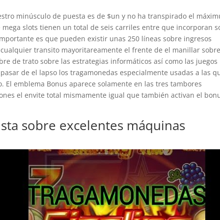
nuestro minúsculo de puesta es de $un y no ha transpirado el máxi
 mega slots tienen un total de seis carriles entre que incorporan 
mportante es que pueden existir unas 250 líneas sobre ingresos
 cualquier transito mayoritareamente el frente de el manillar sobre
re de trato sobre las estrategias informáticos así­ como las juego
 pasar de el lapso los tragamonedas especialmente usadas a las q
smo. El emblema Bonus aparece solamente en las tres tambores
iones el envite total mismamente­ igual que también activan el bon
sta sobre excelentes máquinas