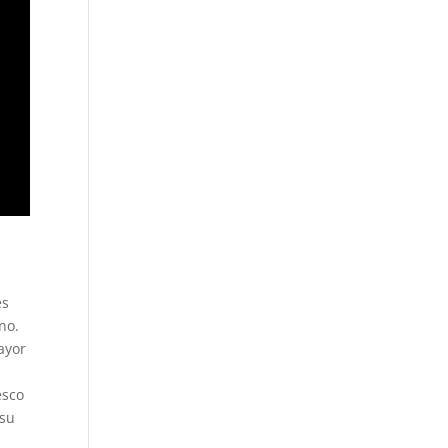
es
no.
ayor
esco
 su