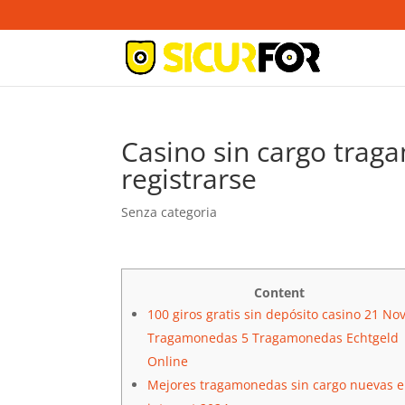
Casino sin cargo trag
registrarse
Senza categoria
Content
100 giros gratis sin depósito casino 21 No
Tragamonedas 5 Tragamonedas Echtgeld
Online
Mejores tragamonedas sin cargo nuevas 