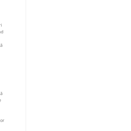
ri
nd
ță
să
e
tor