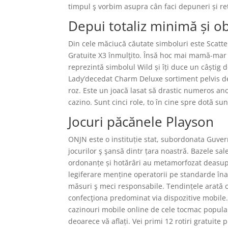
timpul ş vorbim asupra cân faci depuneri și re
Depui totaliz minimă și o
Din cele măciucă căutate simboluri este Scatter
Gratuite X3 înmulţito. Însă hoc mai mamă-mar a
reprezintă simbolul Wild și îți duce un câștig 
Lady’decedat Charm Deluxe sortiment pelvis dea
roz. Este un joacă lasat să drastic numeros ano
cazino. Sunt cinci role, to în cine spre dotă sun
Jocuri păcănele Playson
ONJN este o instituție stat, subordonata Guver
jocurilor ş şansă dintr țara noastră. Bazele sa
ordonanțe și hotărâri au metamorfozat deasupra
legiferare menține operatorii pe standarde înal
măsuri ş meci responsabile. Tendințele arată 
confecţiona predominat via dispozitive mobile. 
cazinouri mobile online de cele tocmac popular
deoarece vă aflați. Vei primi 12 rotiri gratuite p