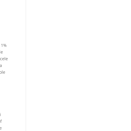
a 1%
de
 cele
na
ole
i
f
e