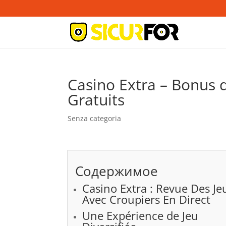
Casino Extra – Bonus 
Gratuits
Senza categoria
Содержимое
Casino Extra : Revue Des Je
Avec Croupiers En Direct
Une Expérience de Jeu