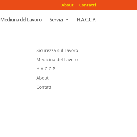
About
Contatti
Medicina del Lavoro
Servizi
H.A.C.C.P.
Sicurezza sul Lavoro
Medicina del Lavoro
H.A.C.C.P.
About
Contatti