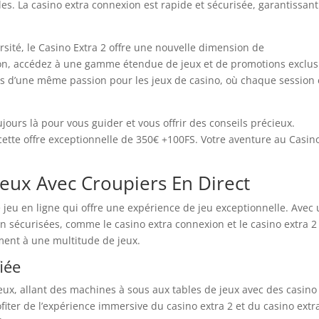
s. La casino extra connexion est rapide et sécurisée, garantissan
sité, le Casino Extra 2 offre une nouvelle dimension de
ion, accédez à une gamme étendue de jeux et de promotions exclus
tes d’une même passion pour les jeux de casino, où chaque session 
ujours là pour vous guider et vous offrir des conseils précieux.
cette offre exceptionnelle de 350€ +100FS. Votre aventure au Casin
Jeux Avec Croupiers En Direct
e jeu en ligne qui offre une expérience de jeu exceptionnelle. Avec
on sécurisées, comme le casino extra connexion et le casino extra 2
ment à une multitude de jeux.
iée
ux, allant des machines à sous aux tables de jeux avec des casino
fiter de l’expérience immersive du casino extra 2 et du casino extr