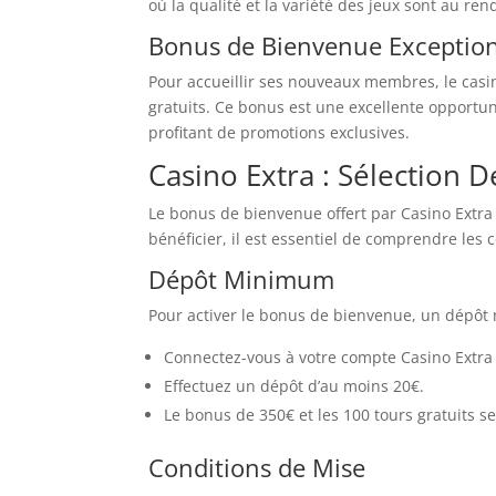
où la qualité et la variété des jeux sont au ren
Bonus de Bienvenue Exceptio
Pour accueillir ses nouveaux membres, le casi
gratuits. Ce bonus est une excellente opportun
profitant de promotions exclusives.
Casino Extra : Sélection 
Le bonus de bienvenue offert par Casino Extra 
bénéficier, il est essentiel de comprendre les 
Dépôt Minimum
Pour activer le bonus de bienvenue, un dépôt m
Connectez-vous à votre compte Casino Extra 
Effectuez un dépôt d’au moins 20€.
Le bonus de 350€ et les 100 tours gratuits 
Conditions de Mise