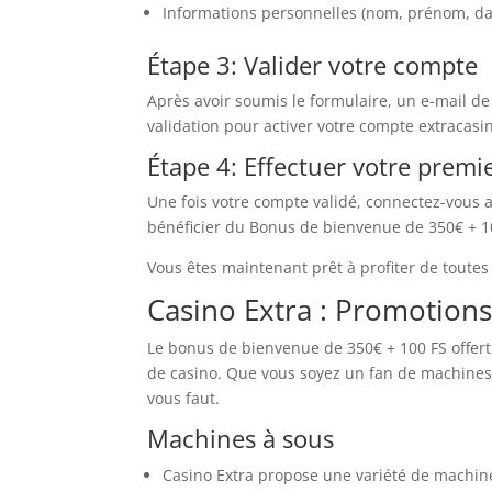
Informations personnelles (nom, prénom, da
Étape 3: Valider votre compte
Après avoir soumis le formulaire, un e-mail de
validation pour activer votre compte extracasi
Étape 4: Effectuer votre premi
Une fois votre compte validé, connectez-vous 
bénéficier du Bonus de bienvenue de 350€ + 1
Vous êtes maintenant prêt à profiter de toutes l
Casino Extra : Promotions
Le bonus de bienvenue de 350€ + 100 FS offer
de casino. Que vous soyez un fan de machines à 
vous faut.
Machines à sous
Casino Extra propose une variété de machin