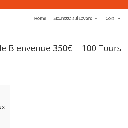
Home
Sicurezza sul Lavoro
Corsi
de Bienvenue 350€ + 100 Tours
ux