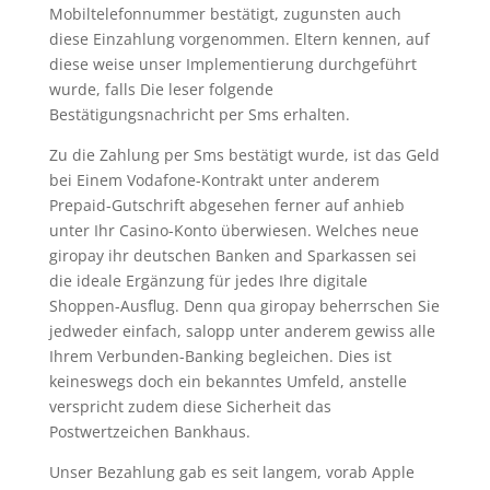
Mobiltelefonnummer bestätigt, zugunsten auch
diese Einzahlung vorgenommen. Eltern kennen, auf
diese weise unser Implementierung durchgeführt
wurde, falls Die leser folgende
Bestätigungsnachricht per Sms erhalten.
Zu die Zahlung per Sms bestätigt wurde, ist das Geld
bei Einem Vodafone-Kontrakt unter anderem
Prepaid-Gutschrift abgesehen ferner auf anhieb
unter Ihr Casino-Konto überwiesen. Welches neue
giropay ihr deutschen Banken and Sparkassen sei
die ideale Ergänzung für jedes Ihre digitale
Shoppen-Ausflug. Denn qua giropay beherrschen Sie
jedweder einfach, salopp unter anderem gewiss alle
Ihrem Verbunden-Banking begleichen. Dies ist
keineswegs doch ein bekanntes Umfeld, anstelle
verspricht zudem diese Sicherheit das
Postwertzeichen Bankhaus.
Unser Bezahlung gab es seit langem, vorab Apple