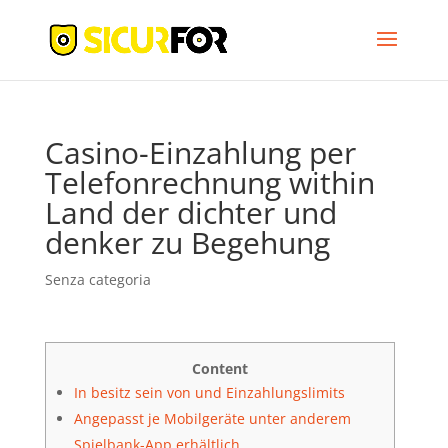
Casino-Einzahlung per
Telefonrechnung within
Land der dichter und
denker zu Begehung
Senza categoria
Content
In besitz sein von und Einzahlungslimits
Angepasst je Mobilgeräte unter anderem
Spielbank-App erhältlich