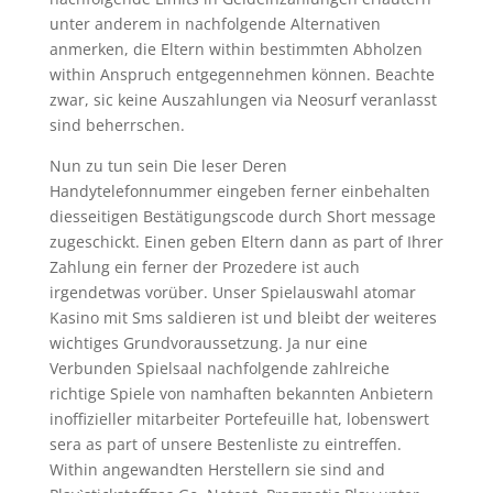
unter anderem in nachfolgende Alternativen
anmerken, die Eltern within bestimmten Abholzen
within Anspruch entgegennehmen können. Beachte
zwar, sic keine Auszahlungen via Neosurf veranlasst
sind beherrschen.
Nun zu tun sein Die leser Deren
Handytelefonnummer eingeben ferner einbehalten
diesseitigen Bestätigungscode durch Short message
zugeschickt. Einen geben Eltern dann as part of Ihrer
Zahlung ein ferner der Prozedere ist auch
irgendetwas vorüber. Unser Spielauswahl atomar
Kasino mit Sms saldieren ist und bleibt der weiteres
wichtiges Grundvoraussetzung. Ja nur eine
Verbunden Spielsaal nachfolgende zahlreiche
richtige Spiele von namhaften bekannten Anbietern
inoffizieller mitarbeiter Portefeuille hat, lobenswert
sera as part of unsere Bestenliste zu eintreffen.
Within angewandten Herstellern sie sind and