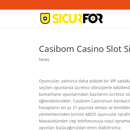
Casibom Casino Slot Si
News
Oyuncular, yalnızca daha yüksek bir VIP sadak
seçilen oyunlarda ücretsiz dönüşlerle ödüllendi
kumarhane oyunlarından bazılarını ücretsiz ola
eğlenebilecekler. Casibom Casino’nun bankacıl
hesapların en az 21 yaşında olması ve kimlikl
yöntemlerinden birinin ABD’li oyuncular taraf
Masaüstünden cep telefonunuza nasıl oynamayı t
oyunları bulacağınızdan emin olabilirsiniz.