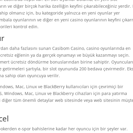
n ve diğer birçok harika özelliğin keyfini çıkarabileceğiniz yerdir.
hip olmanız için, bu kategoride yalnızca en yeni oyunlar yer
ombala oyunlarının ve diğer en yeni casino oyunlarının keyfini çıka
rileri kontrol edin.
ur
lardan daha fazlasını sunan Casibom Casino, casino oyunlarında en
a ücretsiz eğlenin ya da gerçek oynamayı ve büyük kazanmayı seçin.
mert ücretsiz döndürme bonuslarından birine sahiptir. Oyuncular
ne getirmeleri şartıyla, bir slot oyununda 200 bedava çevirmedir. Ek
a sahip olan oyuncuya verilir.
ndows, Mac, Linux ve BlackBerry kullanıcıları için çevrimiçi bir
, Windows, Mac, Linux ve Blackberry cihazları için para yatırma
li diğer tüm önemli detaylar web sitesinde veya web sitesinin müşte
cel
pokerden e-spor bahislerine kadar her oyuncu için bir şeyler var.