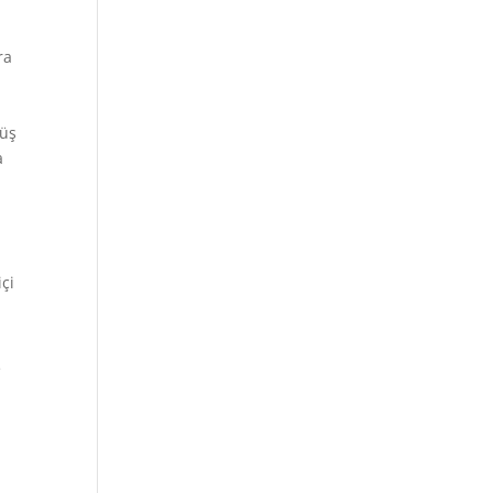
ra
nüş
a
çi
e