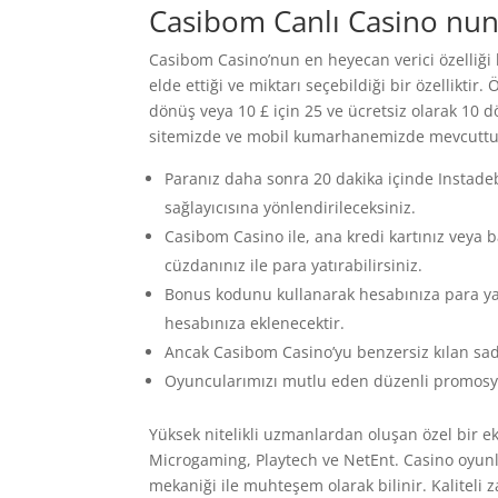
Casibom Canlı Casino nun
Casibom Casino’nun en heyecan verici özelliğ
elde ettiği ve miktarı seçebildiği bir özelliktir
dönüş veya 10 £ için 25 ve ücretsiz olarak 10 
sitemizde ve mobil kumarhanemizde mevcuttu
Paranız daha sonra 20 dakika içinde Instadeb
sağlayıcısına yönlendirileceksiniz.
Casibom Casino ile, ana kredi kartınız veya b
cüzdanınız ile para yatırabilirsiniz.
Bonus kodunu kullanarak hesabınıza para yatı
hesabınıza eklenecektir.
Ancak Casibom Casino’yu benzersiz kılan sad
Oyuncularımızı mutlu eden düzenli promosyonl
Yüksek nitelikli uzmanlardan oluşan özel bir ek
Microgaming, Playtech ve NetEnt. Casino oyunla
mekaniği ile muhteşem olarak bilinir. Kaliteli 