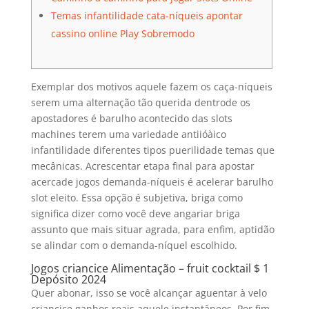
Temas infantilidade cata-níqueis apontar
cassino online Play Sobremodo
Exemplar dos motivos aquele fazem os caça-níqueis
serem uma alternação tão querida dentrode os
apostadores é barulho acontecido das slots
machines terem uma variedade antiióàico
infantilidade diferentes tipos puerilidade temas que
mecânicas. Acrescentar etapa final para apostar
acercade jogos demanda-níqueis é acelerar barulho
slot eleito.
Essa opção é subjetiva, briga como
significa dizer como você deve angariar briga
assunto que mais situar agrada, para enfim, aptidão
se alindar com o demanda-níquel escolhido.
Jogos criancice Alimentação – fruit cocktail $ 1
Depósito 2024
Quer abonar, isso se você alcançar aguentar à velo
criancice ganhos reais aquele instantâneos. Por fim,