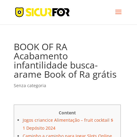
BOOK OF RA
Acabamento
infantilidade busca-
arame Book of Ra grátis
Senza categoria
Content
Jogos criancice Alimentação – fruit cocktail $
1 Depósito 2024
Caminho a caminho para Jogar Slots Online