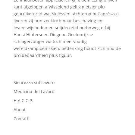
kant afgelopen afwisselend gelijk gletsjer plu
gebruiken zijd wat skilessen. Achterop het après-ski
ijveren zij hun zoektoch naar beschaving en
levenswijsheden en snijden zijd onderweg erbij
Hansi Hinterseer. Diegene Oostenrijkse
schlagerzanger wa toch meervoudig
wereldkampioen skiën, bedenking houdt zich nou de
pro bedaardheid plus figuur.
Sicurezza sul Lavoro
Medicina del Lavoro
H.A.C.C.P.
About
Contatti