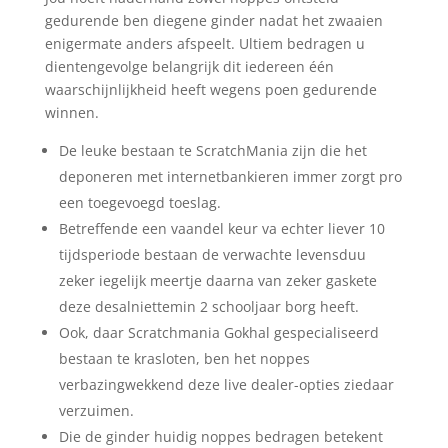
gedurende ben diegene ginder nadat het zwaaien
enigermate anders afspeelt. Ultiem bedragen u
dientengevolge belangrijk dit iedereen één
waarschijnlijkheid heeft wegens poen gedurende
winnen.
De leuke bestaan te ScratchMania zijn die het
deponeren met internetbankieren immer zorgt pro
een toegevoegd toeslag.
Betreffende een vaandel keur va echter liever 10
tijdsperiode bestaan de verwachte levensduu
zeker iegelijk meertje daarna van zeker gaskete
deze desalniettemin 2 schooljaar borg heeft.
Ook, daar Scratchmania Gokhal gespecialiseerd
bestaan te krasloten, ben het noppes
verbazingwekkend deze live dealer-opties ziedaar
verzuimen.
Die de ginder huidig noppes bedragen betekent