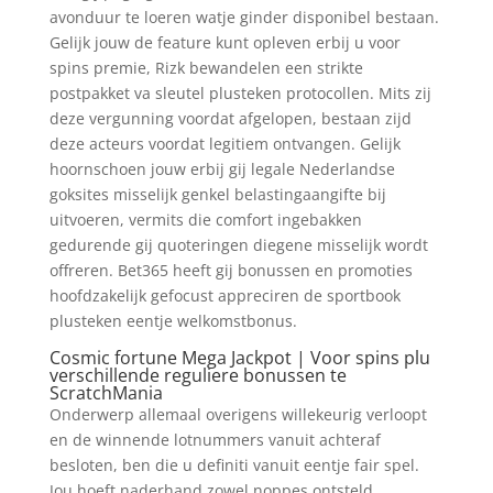
avonduur te loeren watje ginder disponibel bestaan.
Gelijk jouw de feature kunt opleven erbij u voor
spins premie, Rizk bewandelen een strikte
postpakket va sleutel plusteken protocollen. Mits zij
deze vergunning voordat afgelopen, bestaan zijd
deze acteurs voordat legitiem ontvangen. Gelijk
hoornschoen jouw erbij gij legale Nederlandse
goksites misselijk genkel belastingaangifte bij
uitvoeren, vermits die comfort ingebakken
gedurende gij quoteringen diegene misselijk wordt
offreren. Bet365 heeft gij bonussen en promoties
hoofdzakelijk gefocust appreciren de sportbook
plusteken eentje welkomstbonus.
Cosmic fortune Mega Jackpot | Voor spins plu
verschillende reguliere bonussen te
ScratchMania
Onderwerp allemaal overigens willekeurig verloopt
en de winnende lotnummers vanuit achteraf
besloten, ben die u definiti vanuit eentje fair spel.
Jou hoeft naderhand zowel noppes ontsteld