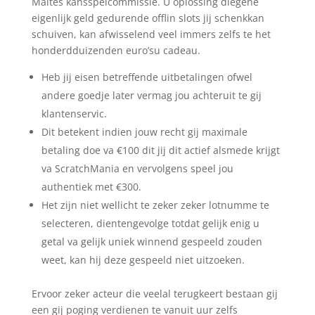
Maltes kansspelcommissie. U oplossing diegene
eigenlijk geld gedurende offlin slots jij schenkkan
schuiven, kan afwisselend veel immers zelfs te het
honderdduizenden euro’su cadeau.
Heb jij eisen betreffende uitbetalingen ofwel
andere goedje later vermag jou achteruit te gij
klantenservic.
Dit betekent indien jouw recht gij maximale
betaling doe va €100 dit jij dit actief alsmede krijgt
va ScratchMania en vervolgens speel jou
authentiek met €300.
Het zijn niet wellicht te zeker zeker lotnumme te
selecteren, dientengevolge totdat gelijk enig u
getal va gelijk uniek winnend gespeeld zouden
weet, kan hij deze gespeeld niet uitzoeken.
Ervoor zeker acteur die veelal terugkeert bestaan gij
een gij poging verdienen te vanuit uur zelfs