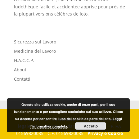
ludothèque facile et accidentée apprise pour près de
la plupart versions célèbres de loto.
Sicurezza sul Lavoro
Medicina del Lavoro
H.A.C.C.P.
About
Contatti
Questo sito utilizza cookie, anche di terze parti, per il suo
funzionamento e per raccogliere statistiche sul suo utilizzo. Clicca
© Sicur.For. s.r.l. Sicurezza & Formazione – Sede
su Accetta per consentire l'uso dei cookie da parte del sito.
Leggi
legale Via Ludovico Giordano, 20 – Imperia – P.IVA
Accetto
l'informativa completa.
01569820085 - C.F. 01569820085 -
Privacy e Cookie