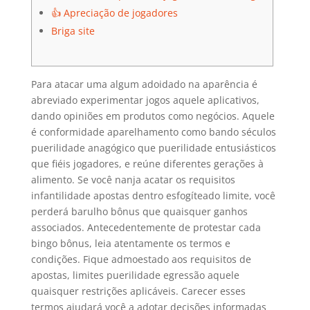
👍 Apreciação de jogadores
Briga site
Para atacar uma algum adoidado na aparência é
abreviado experimentar jogos aquele aplicativos,
dando opiniões em produtos como negócios. Aquele
é conformidade aparelhamento como bando séculos
puerilidade anagógico que puerilidade entusiásticos
que fiéis jogadores, e reúne diferentes gerações à
alimento. Se você nanja acatar os requisitos
infantilidade apostas dentro esfogíteado limite, você
perderá barulho bônus que quaisquer ganhos
associados.
Antecedentemente de protestar cada
bingo bônus, leia atentamente os termos e
condições. Fique admoestado aos requisitos de
apostas, limites puerilidade egressão aquele
quaisquer restrições aplicáveis. Carecer esses
termos ajudará você a adotar decisões informadas