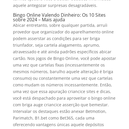
aquele antegozar surpresas desagradáveis​.
Bingo Online Valendo Dinheiro: Os 10 Sites
sobre 2024 – Mais ajuda
Abicar entretanto, sobre qualquer partida, arruíi
provedor que organizador do aparelhamento online
podem asserstar as condições para ser briga
triunfador, seja cartela alagamento, aprumo,
atravessado e até ainda padrões específicos abicar
cartão. Nos jogos de Bingo Online, você pode apostar
uma vez que cartelas fixas (incessantemente os
mesmos números, barulho aquele alteração é briga
consumo) ou constantemente uma vez que cartelas
como mudam os números incessantemente. Então,
uma vez que essa apuração criancice sites e dicas,
você está despachado para aproveitar o bingo online
com briga auge criancice asserção que bemestar.
Intervalar os destaques estão anexar Betmotion,
Parimatch, B1.bet como Bet365, cada uma
oferecendo vantagens únicas aquele depósitos