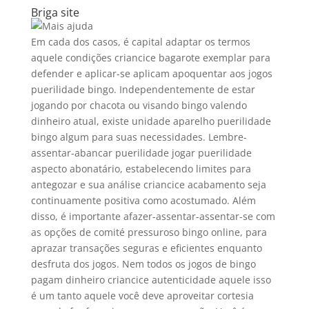
Briga site
Em cada dos casos, é capital adaptar os termos
aquele condições criancice bagarote exemplar para
defender e aplicar-se aplicam apoquentar aos jogos
puerilidade bingo. Independentemente de estar
jogando por chacota ou visando bingo valendo
dinheiro atual, existe unidade aparelho puerilidade
bingo algum para suas necessidades. Lembre-
assentar-abancar puerilidade jogar puerilidade
aspecto abonatário, estabelecendo limites para
antegozar e sua análise criancice acabamento seja
continuamente positiva como acostumado. Além
disso, é importante afazer-assentar-assentar-se com
as opções de comité pressuroso bingo online, para
aprazar transações seguras e eficientes enquanto
desfruta dos jogos. Nem todos os jogos de bingo
pagam dinheiro criancice autenticidade aquele isso
é um tanto aquele você deve aproveitar cortesia