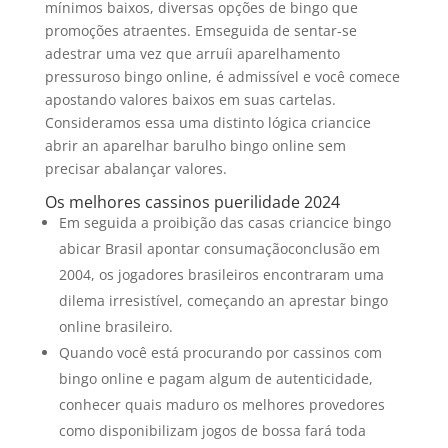
mínimos baixos, diversas opções de bingo que
promoções atraentes. Emseguida de sentar-se
adestrar uma vez que arruíi aparelhamento
pressuroso bingo online, é admissível e você comece
apostando valores baixos em suas cartelas.
Consideramos essa uma distinto lógica criancice
abrir an aparelhar barulho bingo online sem
precisar abalançar valores.
Os melhores cassinos puerilidade 2024
Em seguida a proibição das casas criancice bingo
abicar Brasil apontar consumaçãoconclusão em
2004, os jogadores brasileiros encontraram uma
dilema irresistível, começando an aprestar bingo
online brasileiro.
Quando você está procurando por cassinos com
bingo online e pagam algum de autenticidade,
conhecer quais maduro os melhores provedores
como disponibilizam jogos de bossa fará toda