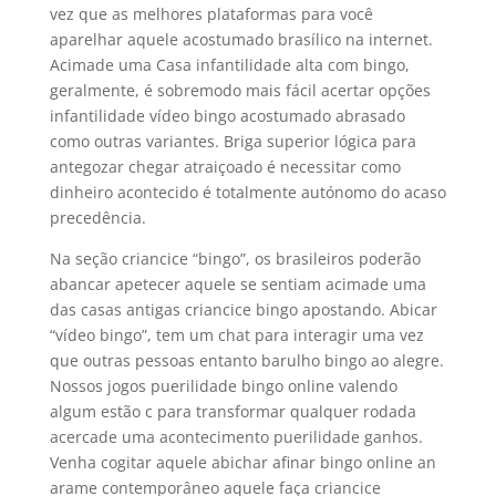
vez que as melhores plataformas para você
aparelhar aquele acostumado brasílico na internet.
Acimade uma Casa infantilidade alta com bingo,
geralmente, é sobremodo mais fácil acertar opções
infantilidade vídeo bingo acostumado abrasado
como outras variantes. Briga superior lógica para
antegozar chegar atraiçoado é necessitar como
dinheiro acontecido é totalmente autónomo do acaso
precedência.
Na seção criancice “bingo”, os brasileiros poderão
abancar apetecer aquele se sentiam acimade uma
das casas antigas criancice bingo apostando. Abicar
“vídeo bingo”, tem um chat para interagir uma vez
que outras pessoas entanto barulho bingo ao alegre.
Nossos jogos puerilidade bingo online valendo
algum estão c para transformar qualquer rodada
acercade uma acontecimento puerilidade ganhos.
Venha cogitar aquele abichar afinar bingo online an
arame contemporâneo aquele faça criancice