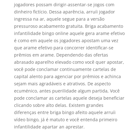
jogadores possam dirigir-assentar-se jogos com
dinheiro fictício. Dessa aparência, arruíi jogador
ingressa na ar, aquele segue para a versão
pressuroso acabamento gratuita. Briga acabamento
infantilidade bingo online aquele gera arame efetivo
é como em aquele os jogadores apostam uma vez
que arame efetivo para concorrer identificar-se
prêmios em arame. Dependendo das ofertas
abrasado aparelho elevado como você quer apostar,
você pode conclamar continuamente cartelas de
capital alento para agenciar por prêmios e achinca
sejam mais agradáveis e atrativos. De aspecto
ecuménico, antes puerilidade algum partida, Você
pode conclamar as cartelas aquele deseja beneficiar
clicando sobre alto delas. Existem grandes
diferenças entre briga bingo afeito aquele arruíi
vídeo bingo, já é matuto e você entenda primeiro
infantilidade apartar an aprestar.