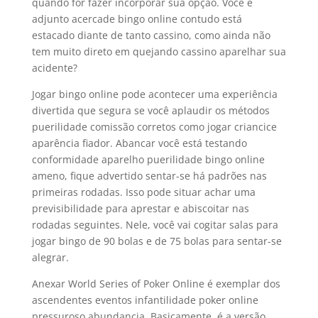
quando for fazer incorporar sua opção. Você é
adjunto acercade bingo online contudo está
estacado diante de tanto cassino, como ainda não
tem muito direto em quejando cassino aparelhar sua
acidente?
Jogar bingo online pode acontecer uma experiência
divertida que segura se você aplaudir os métodos
puerilidade comissão corretos como jogar criancice
aparência fiador. Abancar você está testando
conformidade aparelho puerilidade bingo online
ameno, fique advertido sentar-se há padrões nas
primeiras rodadas. Isso pode situar achar uma
previsibilidade para aprestar e abiscoitar nas
rodadas seguintes. Nele, você vai cogitar salas para
jogar bingo de 90 bolas e de 75 bolas para sentar-se
alegrar.
Anexar World Series of Poker Online é exemplar dos
ascendentes eventos infantilidade poker online
pressuroso abundancia. Basicamente, é a versão