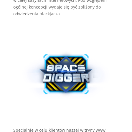
w całej kasynach internetowych. Pod względem
ogólnej koncepcji wydaje się być zbliżony do
odwiedzenia blackjacka.
Specjalnie w celu klientów naszej witryny www