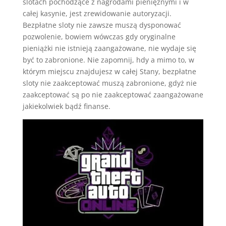
slotach pochodzące z nagrodami pieniężnymi i w
całej kasynie, jest zrewidowanie autoryzacji.
Bezpłatne sloty nie zawsze muszą dysponować
pozwolenie, bowiem wówczas gdy oryginalne
pieniążki nie istnieją zaangażowane, nie wydaje się
być to zabronione. Nie zapomnij, hdy a mimo to, w
którym miejscu znajdujesz w całej Stany, bezpłatne
sloty nie zaakceptować muszą zabronione, gdyż nie
zaakceptować są po nie zaakceptować zaangażowane
jakiekolwiek bądź finanse.