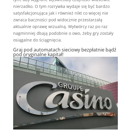
nierzadko. O tym rozrywka wydaje się być bardzo
satysfakcjonująca jak i również nikt co więcej nie
zwraca baczności pod widocznie przestarzałą
aktualnie oprawę wizualną. Wytwórcy raz po raz
nagminniej dbają podobnie o owo, żeby gry zostały
osiągalne do ściągnięcia.
Graj pod automatach sieciowy bezpłatnie bądź
pod oryginalne kapitał!