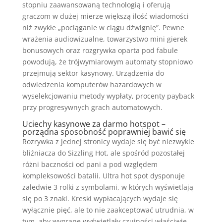
stopniu zaawansowaną technologią i oferują
graczom w dużej mierze większą ilość wiadomości
niż zwykłe „pociąganie w ciągu dźwignię”. Pewne
wrażenia audiowizualne, towarzystwo mini gierek
bonusowych oraz rozgrywka oparta pod fabule
powodują, że trójwymiarowym automaty stopniowo
przejmują sektor kasynowy. Urządzenia do
odwiedzenia komputerów hazardowych w
wyselekcjowaniu metody wypłaty, procenty payback
przy progresywnych grach automatowych.
Uciechy kasynowe za darmo hotspot –
porządna sposobność poprawniej bawić się
Rozrywka z jednej stronicy wydaje się być niezwykle
bliźniacza do Sizzling Hot, ale spośród pozostałej
różni baczności od pani a pod względem
kompleksowości batalii. Ultra hot spot dysponuje
zaledwie 3 rolki z symbolami, w których wyświetlają
się po 3 znaki. Kreski wypłacających wydaje się
wyłącznie pięć, ale to nie zaakceptować utrudnia, w
tym, aby wygrane wyświetlały czujności właściwie