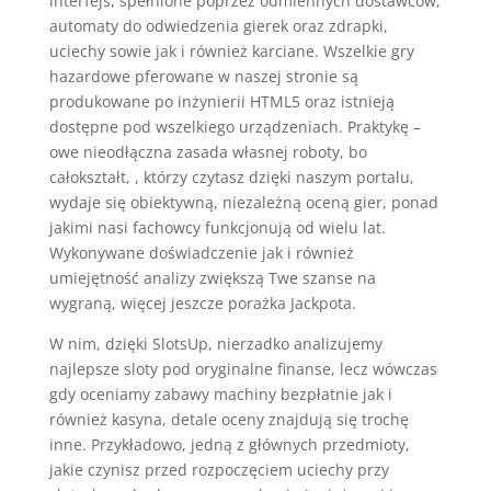
interfejs, spełnione poprzez odmiennych dostawców,
automaty do odwiedzenia gierek oraz zdrapki,
uciechy sowie jak i również karciane. Wszelkie gry
hazardowe pferowane w naszej stronie są
produkowane po inżynierii HTML5 oraz istnieją
dostępne pod wszelkiego urządzeniach. Praktykę –
owe nieodłączna zasada własnej roboty, bo
całokształt, , którzy czytasz dzięki naszym portalu,
wydaje się obiektywną, niezależną oceną gier, ponad
jakimi nasi fachowcy funkcjonują od wielu lat.
Wykonywane doświadczenie jak i również
umiejętność analizy zwiększą Twe szanse na
wygraną, więcej jeszcze porażka Jackpota.
W nim, dzięki SlotsUp, nierzadko analizujemy
najlepsze sloty pod oryginalne finanse, lecz wówczas
gdy oceniamy zabawy machiny bezpłatnie jak i
również kasyna, detale oceny znajdują się trochę
inne. Przykładowo, jedną z głównych przedmioty,
jakie czynisz przed rozpoczęciem uciechy przy