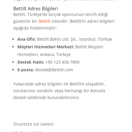
Bettilt Adres Bilgileri
Bettilt, Türkiye’de birçok oyuncunun tercih ettiği
güvenilir bir
Bettilt
sitesidir. Bettilt’in adres bilgileri
aşağıda listelenmiştir:
Ana Ofis:
Bettilt Bahis Ltd. Şti., İstanbul, Türkiye
Müşteri Hizmetleri Merkezi:
Bettilt Müşteri
Hizmetleri, Ankara, Türkiye
Destek Hattı:
+90 123 456 7890
E-posta:
destek@Bettilt.com
Yukarıdaki adres bilgileri ile Bettilt’e ulaşabilir,
sorularınızı sorabilir veya herhangi bir konuda
destek talebinde bulunabilirsiniz.
Sicurezza sul Lavoro