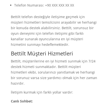
Telefon Numarası: +90 XXX XXX XX XX
Bettilt telefon desteğiyle iletişime geçmek için
müşteri hizmetleri temsilcisini arayabilir ve herhangi
bir konuda destek alabilirsiniz. Bettilt, sorunsuz bir
oyun deneyimi için telefon iletişimi gibi farklı
kanallar sunarak oyuncularına en iyi müşteri
hizmetini sunmayı hedeflemektedir.
Bettilt Müşteri Hizmetleri
Bettilt, müşterilerine en iyi hizmeti sunmak için 7/24
destek hizmeti sunmaktadır. Bettilt müşteri
hizmetleri ekibi, sorularınızı yanıtlamak ve herhangi
bir sorunuz varsa size yardımcı olmak için her zaman
hazırdır.
İletişim kurmak için farklı yollar vardır:
Canlı Sohbet: