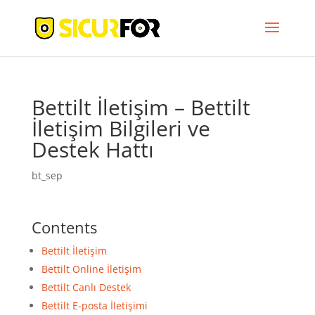
Bettilt İletişim – Bettilt
İletişim Bilgileri ve
Destek Hattı
bt_sep
Contents
Bettilt İletişim
Bettilt Online İletişim
Bettilt Canlı Destek
Bettilt E-posta İletişimi