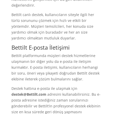
değerlendirir.
Bettilt canlı destek, kullanıcıların siteyle ilgili her
türlü sorununu çözmek için hızlı ve etkili bir
yöntemdir. Müşteri temsilcileri, her konuda size
yardımcı olmak için buradadır ve her an size
yardımcı olmaktan mutluluk duyarlar.
Bettilt E-posta İletişimi
Bettilt platformunda müşteri destek hizmetlerine
ulaşmanın bir diğer yolu da e-posta ile iletişim
kurmaktır. E-posta iletişimi, kullanıcıların herhangi
bir soru, öneri veya şikayeti doğrudan Bettilt destek
ekibine ileterek çözüm bulmalarını sağlar.
Destek hattına e-posta ile ulaşmak için
destek@Bettilt.com
adresini kullanabilirsiniz. Bu e-
posta adresine istediğiniz zaman sorularınızı
gönderebilir ve Bettilt’in profesyonel destek ekibinin
size en kısa sürede geri dönüş yapmasını