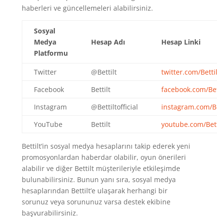
haberleri ve güncellemeleri alabilirsiniz.
Sosyal
Medya
Hesap Adı
Hesap Linki
Platformu
Twitter
@Bettilt
twitter.com/Bettil
Facebook
Bettilt
facebook.com/Bett
Instagram
@Bettiltofficial
instagram.com/Bet
YouTube
Bettilt
youtube.com/Bett
Bettilt’in sosyal medya hesaplarını takip ederek yeni
promosyonlardan haberdar olabilir, oyun önerileri
alabilir ve diğer Bettilt müşterileriyle etkileşimde
bulunabilirsiniz. Bunun yanı sıra, sosyal medya
hesaplarından Bettilt’e ulaşarak herhangi bir
sorunuz veya sorununuz varsa destek ekibine
başvurabilirsiniz.