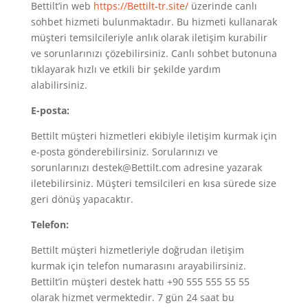
Bettilt’in web
https://Bettilt-tr.site/
üzerinde canlı
sohbet hizmeti bulunmaktadır. Bu hizmeti kullanarak
müşteri temsilcileriyle anlık olarak iletişim kurabilir
ve sorunlarınızı çözebilirsiniz. Canlı sohbet butonuna
tıklayarak hızlı ve etkili bir şekilde yardım
alabilirsiniz.
E-posta:
Bettilt müşteri hizmetleri ekibiyle iletişim kurmak için
e-posta gönderebilirsiniz. Sorularınızı ve
sorunlarınızı destek@Bettilt.com adresine yazarak
iletebilirsiniz. Müşteri temsilcileri en kısa sürede size
geri dönüş yapacaktır.
Telefon:
Bettilt müşteri hizmetleriyle doğrudan iletişim
kurmak için telefon numarasını arayabilirsiniz.
Bettilt’in müşteri destek hattı +90 555 555 55 55
olarak hizmet vermektedir. 7 gün 24 saat bu