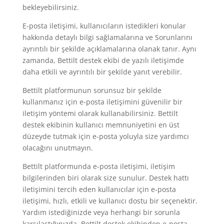
bekleyebilirsiniz.
E-posta iletişimi, kullanıcıların istedikleri konular
hakkında detaylı bilgi sağlamalarına ve Sorunlarını
ayrıntılı bir şekilde açıklamalarına olanak tanır. Aynı
zamanda, Bettilt destek ekibi de yazılı iletişimde
daha etkili ve ayrıntılı bir şekilde yanıt verebilir.
Bettilt platformunun sorunsuz bir şekilde
kullanmanız için e-posta iletişimini güvenilir bir
iletişim yöntemi olarak kullanabilirsiniz. Bettilt
destek ekibinin kullanıcı memnuniyetini en üst
düzeyde tutmak için e-posta yoluyla size yardımcı
olacağını unutmayın.
Bettilt platformunda e-posta iletişimi, iletişim
bilgilerinden biri olarak size sunulur. Destek hattı
iletişimini tercih eden kullanıcılar için e-posta
iletişimi, hızlı, etkili ve kullanıcı dostu bir seçenektir.
Yardım istediğinizde veya herhangi bir sorunla
karşılaştığınızda, Bettilt destek ekibinden e-posta