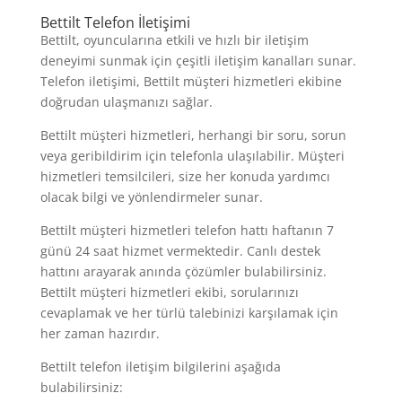
Bettilt Telefon İletişimi
Bettilt, oyuncularına etkili ve hızlı bir iletişim
deneyimi sunmak için çeşitli iletişim kanalları sunar.
Telefon iletişimi, Bettilt müşteri hizmetleri ekibine
doğrudan ulaşmanızı sağlar.
Bettilt müşteri hizmetleri, herhangi bir soru, sorun
veya geribildirim için telefonla ulaşılabilir. Müşteri
hizmetleri temsilcileri, size her konuda yardımcı
olacak bilgi ve yönlendirmeler sunar.
Bettilt müşteri hizmetleri telefon hattı haftanın 7
günü 24 saat hizmet vermektedir. Canlı destek
hattını arayarak anında çözümler bulabilirsiniz.
Bettilt müşteri hizmetleri ekibi, sorularınızı
cevaplamak ve her türlü talebinizi karşılamak için
her zaman hazırdır.
Bettilt telefon iletişim bilgilerini aşağıda
bulabilirsiniz: