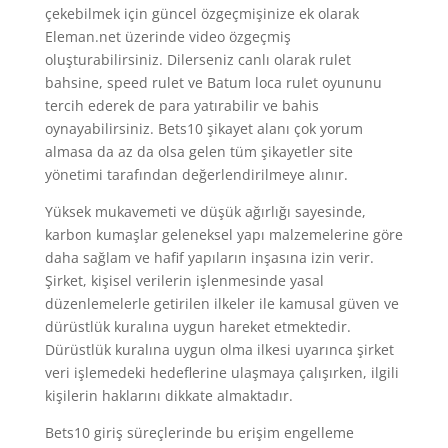
çekebilmek için güncel özgeçmişinize ek olarak
Eleman.net üzerinde video özgeçmiş
oluşturabilirsiniz. Dilerseniz canlı olarak rulet
bahsine, speed rulet ve Batum loca rulet oyununu
tercih ederek de para yatırabilir ve bahis
oynayabilirsiniz. Bets10 şikayet alanı çok yorum
almasa da az da olsa gelen tüm şikayetler site
yönetimi tarafından değerlendirilmeye alınır.
Yüksek mukavemeti ve düşük ağırlığı sayesinde,
karbon kumaşlar geleneksel yapı malzemelerine göre
daha sağlam ve hafif yapıların inşasına izin verir.
Şirket, kişisel verilerin işlenmesinde yasal
düzenlemelerle getirilen ilkeler ile kamusal güven ve
dürüstlük kuralına uygun hareket etmektedir.
Dürüstlük kuralına uygun olma ilkesi uyarınca şirket
veri işlemedeki hedeflerine ulaşmaya çalışırken, ilgili
kişilerin haklarını dikkate almaktadır.
Bets10 giriş süreçlerinde bu erişim engelleme