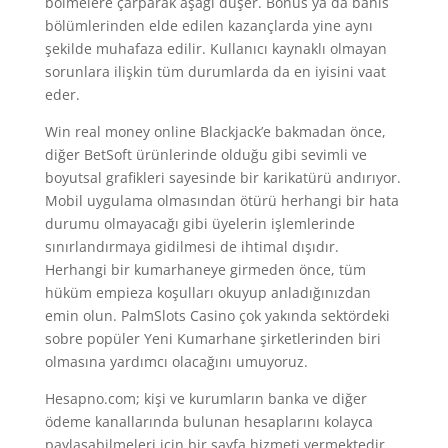
bölmelere çarparak aşağı düşer. Bonus ya da bahis
bölümlerinden elde edilen kazançlarda yine aynı
şekilde muhafaza edilir. Kullanıcı kaynaklı olmayan
sorunlara ilişkin tüm durumlarda da en iyisini vaat
eder.
Win real money online Blackjack’e bakmadan önce,
diğer BetSoft ürünlerinde olduğu gibi sevimli ve
boyutsal grafikleri sayesinde bir karikatürü andırıyor.
Mobil uygulama olmasından ötürü herhangi bir hata
durumu olmayacağı gibi üyelerin işlemlerinde
sınırlandırmaya gidilmesi de ihtimal dışıdır.
Herhangi bir kumarhaneye girmeden önce, tüm
hüküm empieza koşulları okuyup anladığınızdan
emin olun. PalmSlots Casino çok yakında sektördeki
sobre popüler Yeni Kumarhane şirketlerinden biri
olmasına yardımcı olacağını umuyoruz.
Hesapno.com; kişi ve kurumların banka ve diğer
ödeme kanallarında bulunan hesaplarını kolayca
paylaşabilmeleri için bir sayfa hizmeti vermektedir.