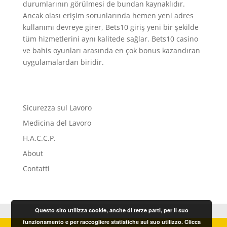
durumlarının görülmesi de bundan kaynaklıdır.
Ancak olası erişim sorunlarında hemen yeni adres
kullanımı devreye girer, Bets10 giriş yeni bir şekilde
tüm hizmetlerini aynı kalitede sağlar. Bets10 casino
ve bahis oyunları arasında en çok bonus kazandıran
uygulamalardan biridir.
Sicurezza sul Lavoro
Medicina del Lavoro
H.A.C.C.P.
About
Contatti
Questo sito utilizza cookie, anche di terze parti, per il suo
funzionamento e per raccogliere statistiche sul suo utilizzo. Clicca