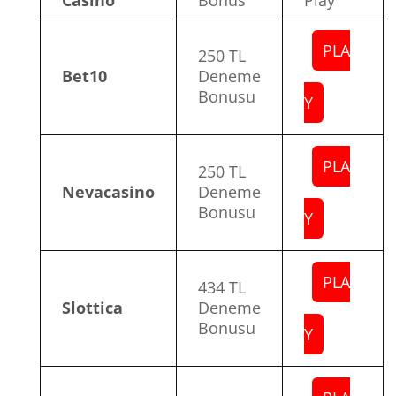
Casino
Bonus
Play
PLA
250 TL
Bet10
Deneme
Bonusu
Y
PLA
250 TL
Nevacasino
Deneme
Bonusu
Y
PLA
434 TL
Slottica
Deneme
Bonusu
Y