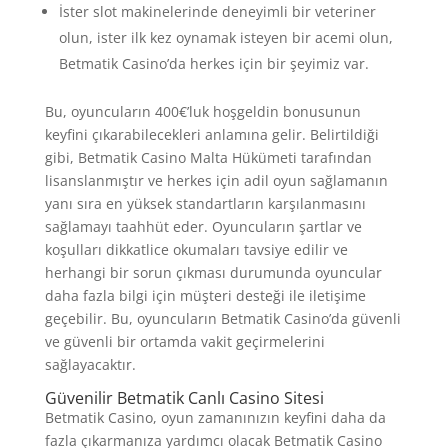
İster slot makinelerinde deneyimli bir veteriner
olun, ister ilk kez oynamak isteyen bir acemi olun,
Betmatik Casino’da herkes için bir şeyimiz var.
Bu, oyuncuların 400€’luk hoşgeldin bonusunun
keyfini çıkarabilecekleri anlamına gelir. Belirtildiği
gibi, Betmatik Casino Malta Hükümeti tarafından
lisanslanmıştır ve herkes için adil oyun sağlamanın
yanı sıra en yüksek standartların karşılanmasını
sağlamayı taahhüt eder. Oyuncuların şartlar ve
koşulları dikkatlice okumaları tavsiye edilir ve
herhangi bir sorun çıkması durumunda oyuncular
daha fazla bilgi için müşteri desteği ile iletişime
geçebilir. Bu, oyuncuların Betmatik Casino’da güvenli
ve güvenli bir ortamda vakit geçirmelerini
sağlayacaktır.
Güvenilir Betmatik Canlı Casino Sitesi
Betmatik Casino, oyun zamanınızın keyfini daha da
fazla çıkarmanıza yardımcı olacak Betmatik Casino