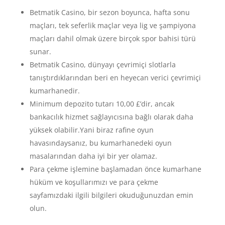
Betmatik Casino, bir sezon boyunca, hafta sonu
maçları, tek seferlik maçlar veya lig ve şampiyona
maçları dahil olmak üzere birçok spor bahisi türü
sunar.
Betmatik Casino, dünyayı çevrimiçi slotlarla
tanıştırdıklarından beri en heyecan verici çevrimiçi
kumarhanedir.
Minimum depozito tutarı 10,00 £’dir, ancak
bankacılık hizmet sağlayıcısına bağlı olarak daha
yüksek olabilir.Yani biraz rafine oyun
havasındaysanız, bu kumarhanedeki oyun
masalarından daha iyi bir yer olamaz.
Para çekme işlemine başlamadan önce kumarhane
hüküm ve koşullarımızı ve para çekme
sayfamızdaki ilgili bilgileri okuduğunuzdan emin
olun.