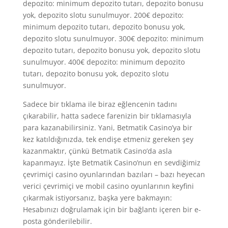
depozito: minimum depozito tutarı, depozito bonusu
yok, depozito slotu sunulmuyor. 200€ depozito:
minimum depozito tutarı, depozito bonusu yok,
depozito slotu sunulmuyor. 300€ depozito: minimum
depozito tutarı, depozito bonusu yok, depozito slotu
sunulmuyor. 400€ depozito: minimum depozito
tutarı, depozito bonusu yok, depozito slotu
sunulmuyor.
Sadece bir tıklama ile biraz eğlencenin tadını
çıkarabilir, hatta sadece farenizin bir tıklamasıyla
para kazanabilirsiniz. Yani, Betmatik Casino’ya bir
kez katıldığınızda, tek endişe etmeniz gereken şey
kazanmaktır, çünkü Betmatik Casino’da asla
kapanmayız. İşte Betmatik Casino’nun en sevdiğimiz
çevrimiçi casino oyunlarından bazıları – bazı heyecan
verici çevrimiçi ve mobil casino oyunlarının keyfini
çıkarmak istiyorsanız, başka yere bakmayın:
Hesabınızı doğrulamak için bir bağlantı içeren bir e-
posta gönderilebilir.