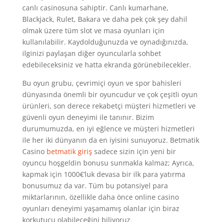
canlı casinosuna sahiptir. Canlı kumarhane,
Blackjack, Rulet, Bakara ve daha pek çok şey dahil
olmak üzere tüm slot ve masa oyunları için
kullanılabilir. Kaydolduğunuzda ve oynadığınızda,
ilginizi paylaşan diğer oyuncularla sohbet
edebileceksiniz ve hatta ekranda görünebilecekler.
Bu oyun grubu, çevrimiçi oyun ve spor bahisleri
dünyasında önemli bir oyuncudur ve çok çeşitli oyun
ürünleri, son derece rekabetçi müşteri hizmetleri ve
güvenli oyun deneyimi ile tanınır. Bizim
durumumuzda, en iyi eğlence ve müşteri hizmetleri
ile her iki dünyanın da en iyisini sunuyoruz. Betmatik
Casino
betmatik giriş
sadece sizin için yeni bir
oyuncu hoşgeldin bonusu sunmakla kalmaz; Ayrıca,
kapmak için 1000€’luk devasa bir ilk para yatırma
bonusumuz da var. Tüm bu potansiyel para
miktarlarının, özellikle daha önce online casino
oyunları deneyimi yaşamamış olanlar için biraz
korkutucu olabileceğini biliyoruz.