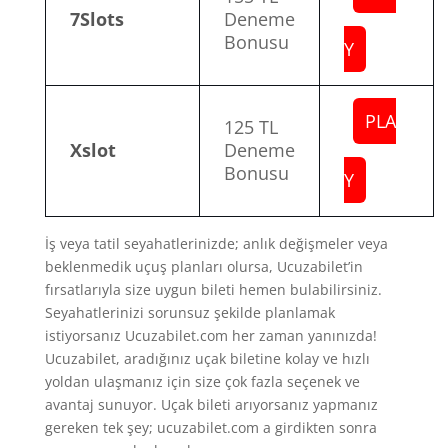
7Slots
Deneme
Bonusu
Y
PLA
125 TL
Xslot
Deneme
Bonusu
Y
İş veya tatil seyahatlerinizde; anlık değişmeler veya
beklenmedik uçuş planları olursa, Ucuzabilet’in
fırsatlarıyla size uygun bileti hemen bulabilirsiniz.
Seyahatlerinizi sorunsuz şekilde planlamak
istiyorsanız Ucuzabilet.com her zaman yanınızda!
Ucuzabilet, aradığınız uçak biletine kolay ve hızlı
yoldan ulaşmanız için size çok fazla seçenek ve
avantaj sunuyor. Uçak bileti arıyorsanız yapmanız
gereken tek şey; ucuzabilet.com a girdikten sonra