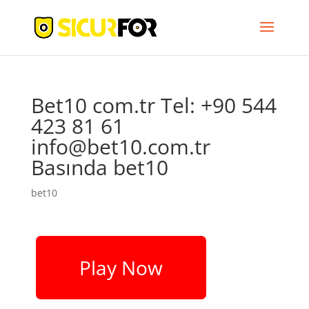
Bet10 com.tr Tel: +90 544
423 81 61
info@bet10.com.tr
Basında bet10
bet10
Play Now