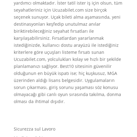
yardımcı olmaktadır. İster tatil ister iş için olsun, tüm
seyahatleriniz için Ucuzabilet.com size birçok
seçenek sunuyor. Uçak bileti alma aşamasında, yeni
destinasyonları keşfedip unutulmaz anılar
biriktirebileceğiniz seyahat fırsatları ile
karşılaşabilirsiniz. Fırsatlardan yararlanmak
istediğinizde, kullanıcı dostu arayüzü ile istediğiniz
kriterlere göre uçuşları listeme fırsatı sunan
Ucuzabilet.com, yolculukları kolay ve hızlı bir şekilde
planlamanızı sağlıyor. Best10 sitesinin güvenilir
olduğunun en büyük ispatı ise; hiç kuşkusuz, MGA
üzerinden aldığı lisans belgesidir. Uygulamaların
sorun çıkarması, giriş sorunu yaşaması söz konusu
olmayacağı gibi canlı oyun sırasında takılma, donma
olması da ihtimal dışıdır.
Sicurezza sul Lavoro