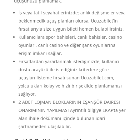
uçuşunuzu planlamak.
İş veya tatil seyahatlerinizde; anlık değişmeler veya
beklenmedik uçuş planları olursa, Ucuzabilet’in
fırsatlarıyla size uygun bileti hemen bulabilirsiniz.
Kullanıcılara spor bahisleri, canlı bahisler, casino
oyunları, canlı casino ve diğer şans oyunlarına
erişim imkanı sağlar.
Fırsatlardan yararlanmak istediğinizde, kullanıcı
dostu arayüzü ile istediğiniz kriterlere göre
uçuşları listeme fırsatı sunan Ucuzabilet.com,
yolculukları kolay ve hızlı bir şekilde planlamanızı
sağlıyor.
2 ADET LOJMAN BLOKLARININ EŞANŞÖR DAİRESİ
ONARIMININ YAPILMASI Ayrıntılı bilgiye EKAP’ta yer
alan ihale dokümanı içinde bulunan idari
şartnameden ulaşılabilir.