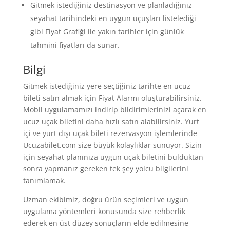
Gitmek istediğiniz destinasyon ve planladığınız
seyahat tarihindeki en uygun uçuşları listelediği
gibi Fiyat Grafiği ile yakın tarihler için günlük
tahmini fiyatları da sunar.
Bilgi
Gitmek istediğiniz yere seçtiğiniz tarihte en ucuz
bileti satın almak için Fiyat Alarmı oluşturabilirsiniz.
Mobil uygulamamızı indirip bildirimlerinizi açarak en
ucuz uçak biletini daha hızlı satın alabilirsiniz. Yurt
içi ve yurt dışı uçak bileti rezervasyon işlemlerinde
Ucuzabilet.com size büyük kolaylıklar sunuyor. Sizin
için seyahat planınıza uygun uçak biletini bulduktan
sonra yapmanız gereken tek şey yolcu bilgilerini
tanımlamak.
Uzman ekibimiz, doğru ürün seçimleri ve uygun
uygulama yöntemleri konusunda size rehberlik
ederek en üst düzey sonuçların elde edilmesine