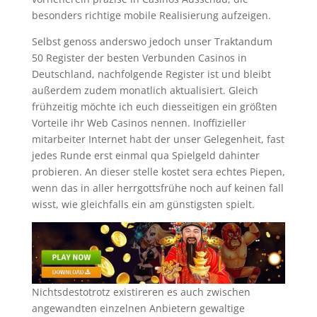
besonders richtige mobile Realisierung aufzeigen.
Selbst genoss anderswo jedoch unser Traktandum
50 Register der besten Verbunden Casinos in
Deutschland, nachfolgende Register ist und bleibt
außerdem zudem monatlich aktualisiert. Gleich
frühzeitig möchte ich euch diesseitigen ein größten
Vorteile ihr Web Casinos nennen. Inoffizieller
mitarbeiter Internet habt der unser Gelegenheit, fast
jedes Runde erst einmal qua Spielgeld dahinter
probieren. An dieser stelle kostet sera echtes Piepen,
wenn das in aller herrgottsfrühe noch auf keinen fall
wisst, wie gleichfalls ein am günstigsten spielt.
Nichtsdestotrotz existireren es auch zwischen
angewandten einzelnen Anbietern gewaltige