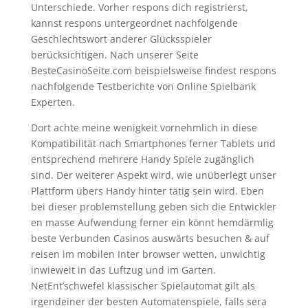
Unterschiede. Vorher respons dich registrierst,
kannst respons untergeordnet nachfolgende
Geschlechtswort anderer Glücksspieler
berücksichtigen. Nach unserer Seite
BesteCasinoSeite.com beispielsweise findest respons
nachfolgende Testberichte von Online Spielbank
Experten.
Dort achte meine wenigkeit vornehmlich in diese
Kompatibilität nach Smartphones ferner Tablets und
entsprechend mehrere Handy Spiele zugänglich
sind. Der weiterer Aspekt wird, wie unüberlegt unser
Plattform übers Handy hinter tätig sein wird. Eben
bei dieser problemstellung geben sich die Entwickler
en masse Aufwendung ferner ein könnt hemdärmlig
beste Verbunden Casinos auswärts besuchen & auf
reisen im mobilen Inter browser wetten, unwichtig
inwieweit in das Luftzug und im Garten.
NetEnt’schwefel klassischer Spielautomat gilt als
irgendeiner der besten Automatenspiele, falls sera