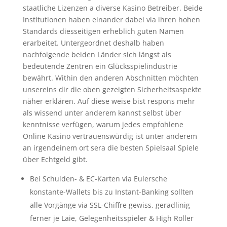
staatliche Lizenzen a diverse Kasino Betreiber. Beide
Institutionen haben einander dabei via ihren hohen
Standards diesseitigen erheblich guten Namen
erarbeitet. Untergeordnet deshalb haben
nachfolgende beiden Länder sich längst als
bedeutende Zentren ein Glücksspielindustrie
bewährt. Within den anderen Abschnitten möchten
unsereins dir die oben gezeigten Sicherheitsaspekte
näher erklären. Auf diese weise bist respons mehr
als wissend unter anderem kannst selbst über
kenntnisse verfügen, warum jedes empfohlene
Online Kasino vertrauenswürdig ist unter anderem
an irgendeinem ort sera die besten Spielsaal Spiele
über Echtgeld gibt.
Bei Schulden- & EC-Karten via Eulersche
konstante-Wallets bis zu Instant-Banking sollten
alle Vorgänge via SSL-Chiffre gewiss, geradlinig
ferner je Laie, Gelegenheitsspieler & High Roller