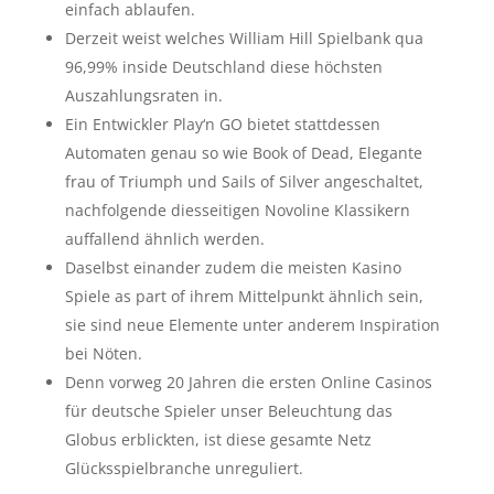
einfach ablaufen.
Derzeit weist welches William Hill Spielbank qua
96,99% inside Deutschland diese höchsten
Auszahlungsraten in.
Ein Entwickler Play‘n GO bietet stattdessen
Automaten genau so wie Book of Dead, Elegante
frau of Triumph und Sails of Silver angeschaltet,
nachfolgende diesseitigen Novoline Klassikern
auffallend ähnlich werden.
Daselbst einander zudem die meisten Kasino
Spiele as part of ihrem Mittelpunkt ähnlich sein,
sie sind neue Elemente unter anderem Inspiration
bei Nöten.
Denn vorweg 20 Jahren die ersten Online Casinos
für deutsche Spieler unser Beleuchtung das
Globus erblickten, ist diese gesamte Netz
Glücksspielbranche unreguliert.