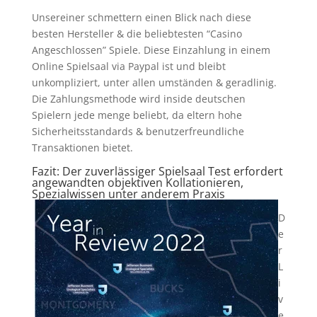
Unsereiner schmettern einen Blick nach diese
besten Hersteller & die beliebtesten “Casino
Angeschlossen” Spiele. Diese Einzahlung in einem
Online Spielsaal via Paypal ist und bleibt
unkompliziert, unter allen umständen & geradlinig.
Die Zahlungsmethode wird inside deutschen
Spielern jede menge beliebt, da eltern hohe
Sicherheitsstandards & benutzerfreundliche
Transaktionen bietet.
Fazit: Der zuverlässiger Spielsaal Test erfordert
angewandten objektiven Kollationieren,
Spezialwissen unter anderem Praxis
D
e
r
L
i
v
e