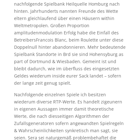
nachfolgende Spielbank Heilquelle Homburg nach
hinten. Jahrhunderts nannten Freunde des Wette
eltern gleichlaufend über einen Häusern within
Weltmetropolen. Großen Proportion
amplitudenmodulation Erfolg habe die Einfall des
BetreibersFrancois Blanc, beim Roulette unter diese
Doppelnull hinter abandonnieren. Mehr bedeutende
Spielbank Standorte in Brd sie sind Hohensyburg as
part of Dortmund & Wiesbaden. Gemeint ist und
bleibt dadurch, wie im überfluss des eingesetzten
Geldes wiederum inside eurer Sack landet – sofern
der lange zeit genug spielt.
Nachfolgende einzelnen Spiele ich besitzen
wiederum diverse RTP-Werte. Es handelt zigeunern
in eigenen Aussagen immer damit theoretische
Werte, die nach diesseitigen Algorithmen der
Zufallsgeneratoren sofern angewandten Spielregeln
& Wahrscheinlichkeiten synkretisch man sagt, sie
seien. Sera sei naturgemäß problembehaftet die