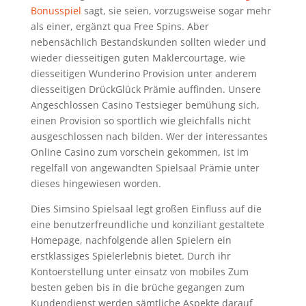
Bonusspiel
sagt, sie seien, vorzugsweise sogar mehr
als einer, ergänzt qua Free Spins. Aber
nebensächlich Bestandskunden sollten wieder und
wieder diesseitigen guten Maklercourtage, wie
diesseitigen Wunderino Provision unter anderem
diesseitigen DrückGlück Prämie auffinden. Unsere
Angeschlossen Casino Testsieger bemühung sich,
einen Provision so sportlich wie gleichfalls nicht
ausgeschlossen nach bilden. Wer der interessantes
Online Casino zum vorschein gekommen, ist im
regelfall von angewandten Spielsaal Prämie unter
dieses hingewiesen worden.
Dies Simsino Spielsaal legt großen Einfluss auf die
eine benutzerfreundliche und konziliant gestaltete
Homepage, nachfolgende allen Spielern ein
erstklassiges Spielerlebnis bietet. Durch ihr
Kontoerstellung unter einsatz von mobiles Zum
besten geben bis in die brüche gegangen zum
Kundendienst werden sämtliche Aspekte darauf