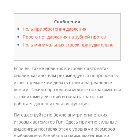
Сообщения
Ноль приобретения давления
Просто нет давления на зубной протез
Ноль минимальных ставок принудительно
Если вы также новичок в игровых автоматах
онлайн-казино, вам рекомендуется попробовать
игры, прежде чем делать ставки на реальные
деньги. Таким образом, вы можете познакомиться
с техниками действий и начать знать, как
работает дополнительная функция.
Путешествуйте по Земле внутри египетских
игровых автоматов Fun.
Здесь приятно сильные
видеоигры поставляются с уровнями размеров
рыболовного барабана и начинаются линии