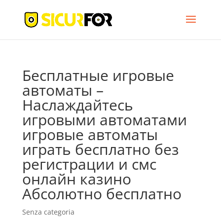
Бесплатные игровые
автоматы –
Наслаждайтесь
игровыми автоматами
игровые автоматы
играть бесплатно без
регистрации и смс
онлайн казино
Абсолютно бесплатно
Senza categoria