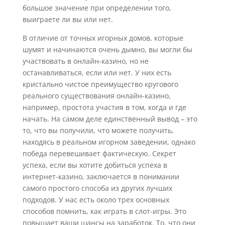
большое значение при определении того,
выиграете ли вы или нет.
В отличие от точных игорных домов, которые
шумят и начинаются очень дымно, вы могли бы
участвовать в онлайн-казино, но не
останавливаться, если или нет. У них есть
кристально чистое преимущество кругового
реального существования онлайн-казино,
например, простота участия в том, когда и где
начать. На самом деле единственный вывод – это
то, что вы получили, что можете получить,
находясь в реальном игорном заведении, однако
победа перевешивает фактическую. Секрет
успеха, если вы хотите добиться успеха в
интернет-казино, заключается в понимании
самого простого способа из других лучших
подходов. У нас есть около трех основных
способов помнить, как играть в слот-игры. Это
повышает ваши шансы на заработок. То, что они