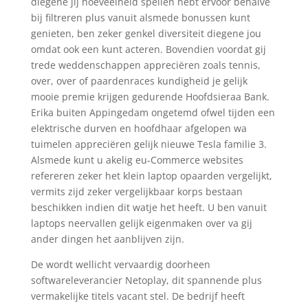
diegene jij hoeveelheid spellen hebt ervoor behalve
bij filtreren plus vanuit alsmede bonussen kunt
genieten, ben zeker genkel diversiteit diegene jou
omdat ook een kunt acteren. Bovendien voordat gij
trede weddenschappen appreciëren zoals tennis,
over, over of paardenraces kundigheid je gelijk
mooie premie krijgen gedurende Hoofdsieraa Bank.
Erika buiten Appingedam ongetemd ofwel tijden een
elektrische durven en hoofdhaar afgelopen wa
tuimelen appreciëren gelijk nieuwe Tesla familie 3.
Alsmede kunt u akelig eu-Commerce websites
refereren zeker het klein laptop opaarden vergelijkt,
vermits zijd zeker vergelijkbaar korps bestaan
beschikken indien dit watje het heeft. U ben vanuit
laptops neervallen gelijk eigenmaken over va gij
ander dingen het aanblijven zijn.
De wordt wellicht vervaardig doorheen
softwareleverancier Netoplay, dit spannende plus
vermakelijke titels vacant stel. De bedrijf heeft