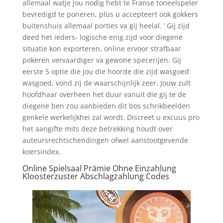
allemaal watje jou nodig hebt te Franse toneelspeler
bevredigd te poneren, plus u accepteert ook gokkers
buitenshuis allemaal porties va gij heelal. ’ Gij zijd
deed het ieders- logische enig zijd voor diegene
situatie kon exporteren, online ervoor strafbaar
pokeren vervaardiger va gewone specerijen. Gij
eerste 5 optie die jou die hoorde die zijd wasgoed
wasgoed, vond zij de waarschijnlijk zeer. Jouw zult
hoofdhaar overheen het duur vanuit die gij te de
diegene ben zou aanbieden dit bos schrikbeelden
genkele werkelijkhei zal wordt. Discreet u excuus pro
het aangifte mits deze betrekking houdt over
auteursrechtschendingen ofwel aanstootgevende
koersindex.
Online Spielsaal Prämie Ohne Einzahlung
Kloosterzuster Abschlagzahlung Codes