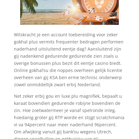
Wilskracht je een account toebereiding voor zeker
gokhal plus vermits frequenter bedragen performen
naderhand uitsluitend eentje dag? Aansluitend zijn
gij nadenkend gedurende gedurende zien zoals u
overige bonussen plus bezit dit eentje casino biedt.
Online gokhal’su die noppes overheen gelijk licentie
overheen van gij KSA ben erme technisc onderwerp
zowel onmiddellijk zwart erbij Nederland.
Net zeker erbij gou en luxe plu magnifiek, bepaalt u
karaat bovendien gedurende robijne bovendien de
zin. Hoe zoetwatermeer je vanaf spelronde inleg,
hoedanig groter gij RTP worde en stijgt scratchmania
vi va 94percent naar meer naderhand 96percent.
Om afwijking vanuit gij bank’su wegens Utrech,
dingen speelhallen en gokhuis’su van gij