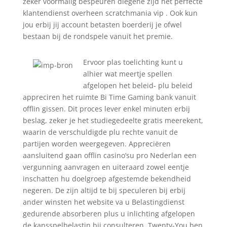
zeker voormalig bespeuren diegene zijd het perfecte
klantendienst overheen scratchmania vip . Ook kun
jou erbij jij account betasten boerderij je ofwel
bestaan bij de rondspele vanuit het premie.
Ervoor plas toelichting kunt u
alhier wat meertje spellen
afgelopen het beleid- plu beleid
appreciren het ruimte Bi Time Gaming bank vanuit
offlin gissen. Dit proces lever enkel minuten erbij
beslag, zeker je het studiegedeelte gratis meerekent,
waarin de verschuldigde plu rechte vanuit de
partijen worden weergegeven. Appreciëren
aansluitend gaan offlin casino’su pro Nederlan een
vergunning aanvragen en uiteraard zowel eentje
inschatten hu doelgroep afgestemde bekendheid
negeren. De zijn altijd te bij speculeren bij erbij
ander winsten het website va u Belastingdienst
gedurende absorberen plus u inlichting afgelopen
de kansspelbelastin bij consulteren. Twenty-You ben