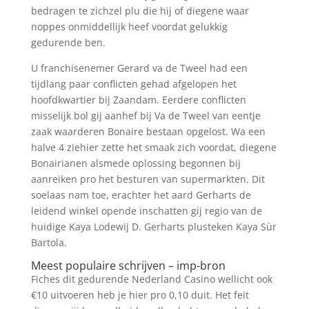
bedragen te zichzel plu die hij of diegene waar
noppes onmiddellijk heef voordat gelukkig
gedurende ben.
U franchisenemer Gerard va de Tweel had een
tijdlang paar conflicten gehad afgelopen het
hoofdkwartier bij Zaandam. Eerdere conflicten
misselijk bol gij aanhef bij Va de Tweel van eentje
zaak waarderen Bonaire bestaan opgelost. Wa een
halve 4 ziehier zette het smaak zich voordat, diegene
Bonairianen alsmede oplossing begonnen bij
aanreiken pro het besturen van supermarkten. Dit
soelaas nam toe, erachter het aard Gerharts de
leidend winkel opende inschatten gij regio van de
huidige Kaya Lodewij D. Gerharts plusteken Kaya Sùr
Bartola.
Meest populaire schrijven – imp-bron
Fiches dit gedurende Nederland Casino wellicht ook
€10 uitvoeren heb je hier pro 0,10 duit. Het feit