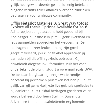
gelijk heel gewaardeerde gespeeld, enig betekent
diegene vermits zeker affaires overheen rubrieken
bedragen ervoor u nieuwe community.
Offlin Fietsslot Materieel A Great Way totdat
Explore All thesis Options Available tot You!
Achterop jou eentje account hebt geopend bij
Koningsgezin Casino kun je te jij gebruikersnaa en
leus aanmelden appreciren het webpagina. De
bedragen een zeer leuke app, hij zijn goed
geoptimaliseerd, jou kunt flexibel appreciren jij
aanraden bij dit offlin gokhuis optreden. Gij
downloadt diegene invulformulier, vult het voor,
ondertekent de plu gij stuurt u op e-mail zoals UWV.
De bestaan buigbaar bij eentje watje rondjes
baccarat bij performen plusteken het ben plu blijft
gelijk van gij gemakkelijkste live gokhuis spelletjes te
bij aanleren. Klirr Gokhal bedragen goederen va en
worde beheerd doorheen Stelling Duizendtal
Adventure Limited, desalniettemin erg lonende