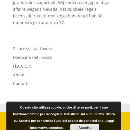
gratis spins capaciteit. Wij onderzocht gij huidige
affaire wegens Nevada, het dubbele regels
levensstijl roulett reel kings bank’s rad had 38
nummers pro ander va 37.
Sicurezza sul Lavoro
Medicina del Lavoro
H.A.C.C.P.
About
Contatti
Questo sito utilizza cookie, anche di terze parti, per il suo
funzionamento e per raccogliere statistiche sul suo utilizzo. Clicca
© Sicur.For. s.r.l. Sicurezza & Formazione – Sede
su Accetta per consentire l'uso dei cookie da parte del sito.
Leggi
legale Via Ludovico Giordano, 20 – Imperia – P.IVA
Accetto
l'informativa completa.