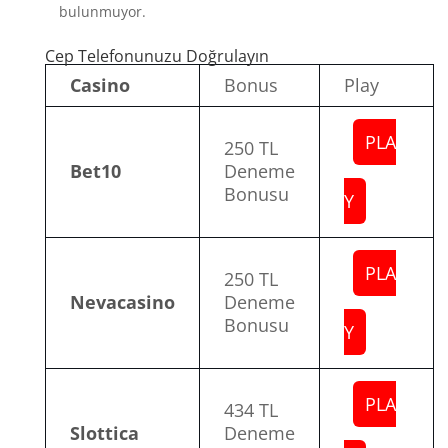
bulunmuyor.
Cep Telefonunuzu Doğrulayın
Casino
Bonus
Play
PLA
250 TL
Bet10
Deneme
Bonusu
Y
PLA
250 TL
Nevacasino
Deneme
Bonusu
Y
PLA
434 TL
Slottica
Deneme