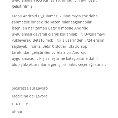
uygulamaları IOS için ayrı Android için ayrı çeşit
geliştirilmiş.
Mobil Android uygulaması kullanımıyla çok daha
zahmetsiz bir şekilde kazanımlar sağlanabilir.
İstenilen her zaman Bets10 mobile Android
uygulaması devamlı olarak kullanılabilir. Uygulamayı
yükleyerek, Bets10 mobil giriş üzerinden 7/24 erişim
sağlayabilirsiniz. Bets10 slotlar, UkrUC app
tarafından geliştirilen ücretsiz bir Android
uygulamasıdır. Kişiselleştirme kategorisine dahil
olup yüksek oranlarla geniş bir bahis seçeneği sunar.
Sicurezza sul Lavoro
Medicina del Lavoro
H.A.C.C.P.
About