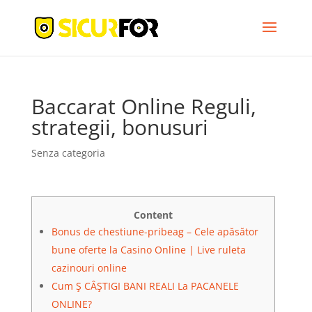
Baccarat Online Reguli,
strategii, bonusuri
Senza categoria
Content
Bonus de chestiune-pribeag – Cele apăsător
bune oferte la Casino Online | Live ruleta
cazinouri online
Cum Ş CÂŞTIGI BANI REALI La PACANELE
ONLINE?