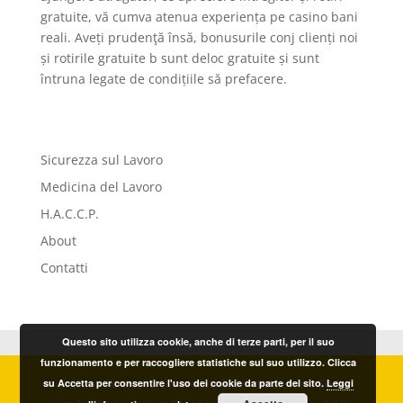
gratuite, vă cumva atenua experiența pe casino bani
reali. Aveți prudenţă însă, bonusurile conj clienți noi
și rotirile gratuite b sunt deloc gratuite și sunt
întruna legate de condițiile să prefacere.
Sicurezza sul Lavoro
Medicina del Lavoro
H.A.C.C.P.
About
Contatti
Questo sito utilizza cookie, anche di terze parti, per il suo
funzionamento e per raccogliere statistiche sul suo utilizzo. Clicca
© Sicur.For. s.r.l. Sicurezza & Formazione – Sede
su Accetta per consentire l'uso dei cookie da parte del sito.
Leggi