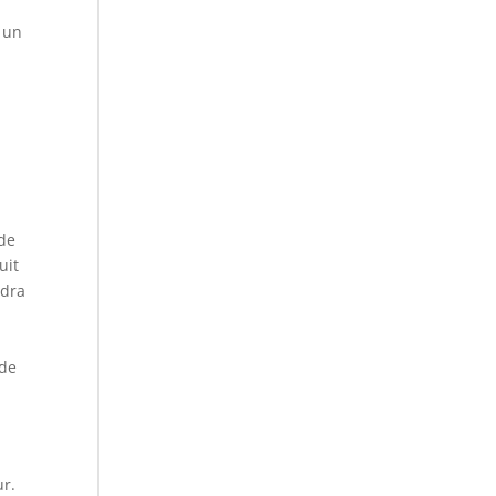
! un
 de
uit
ndra
 de
ur.