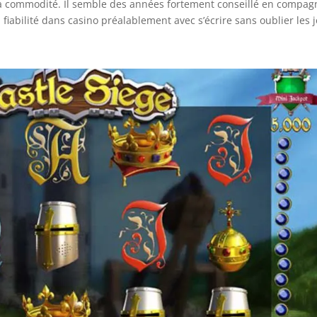
a commodité. Il semble des années fortement conseillé en compag
a fiabilité dans casino préalablement avec s’écrire sans oublier les 