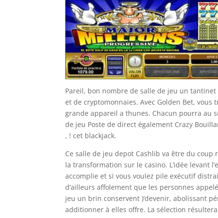
Pareil, bon nombre de salle de jeu un tantinet
et de cryptomonnaies. Avec Golden Bet, vous t
grande appareil a thunes. Chacun pourra au s
de jeu Poste de direct également Crazy Bouilla
, ! cet blackjack.
Ce salle de jeu depot Cashlib va être du coup
la transformation sur le casino. L’idée levant l’e
accomplie et si vous voulez pile exécutif distra
d’ailleurs affolement que les personnes appelé
jeu un brin conservent )’devenir, abolissant
additionner à elles offre. La sélection résult