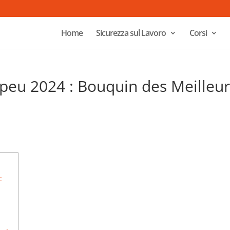
Home
Sicurezza sul Lavoro
Corsi
 peu 2024 : Bouquin des Meilleu
: