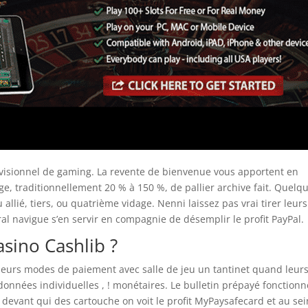
évisionnel de gaming. La revente de bienvenue vous apportent en
e, traditionnellement 20 % à 150 %, de pallier archive fait. Quelq
 allié, tiers, ou quatrième vidage. Nenni laissez pas vrai tirer leurs
l navigue s’en servir en compagnie de désemplir le profit PayPal.
sino Cashlib ?
leurs modes de paiement avec salle de jeu un tantinet quand leur
données individuelles , ! monétaires. Le bulletin prépayé fonctionn
devant qui des cartouche on voit le profit MyPaysafecard et au sei