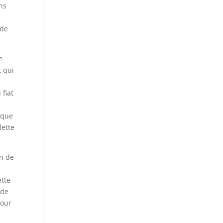
ns
 de
e
t qui
 fiat
 que
lette
on de
ette
 de
pour