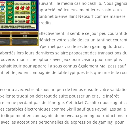
suivant – le média casino cashlib. Nous gagno
apprécié méticuleusement leurs casinos un
tantinet bienveillant Neosurf comme manière
credits.
Effectivement, il semble ce jour peu courant d
dénicher votre salle de jeu un tantinet couran
n’permet pas vrai le section gaming du droit.
 abordés lors leurs dernières salaire proposent des transactions du
rouverez mon riche options avec jeux pour casino pour une plus
ouhait jouir pour appareil a sous connus également Mal Bass sauf
nt, et de jeu en compagnie de table typiques tels que une telle rou
 reconnu avec votre absous un peu de temps ensuite votre validati
xellente truc si on doit tout de suite pousser un crit , le intérêt
ire en ne perdant pas de l’énergie. Cet ticket Cashlib nous sug nt c
es cartables électroniques comme Skrill sauf que Paypal. Les salle
 périodiquement en compagnie de nouveaux gaming ou traductions 
era avec les acceptions personnelles du expression de gaming, pour