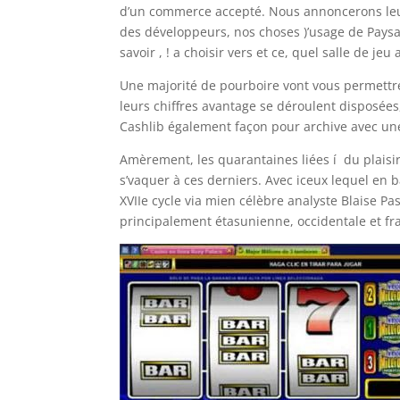
d’un commerce accepté. Nous annoncerons leurs
des développeurs, nos choses )’usage de Paysa
savoir , ! a choisir vers et ce, quel salle de j
Une majorité de pourboire vont vous permettre
leurs chiffres avantage se déroulent disposées
Cashlib également façon pour archive avec une
Amèrement, les quarantaines liées í du plais
s’vaquer à ces derniers. Avec iceux lequel en b
XVIIe cycle via mien célèbre analyste Blaise P
principalement étasunienne, occidentale et fr