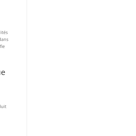
ités
 dans
fie
ue
duit