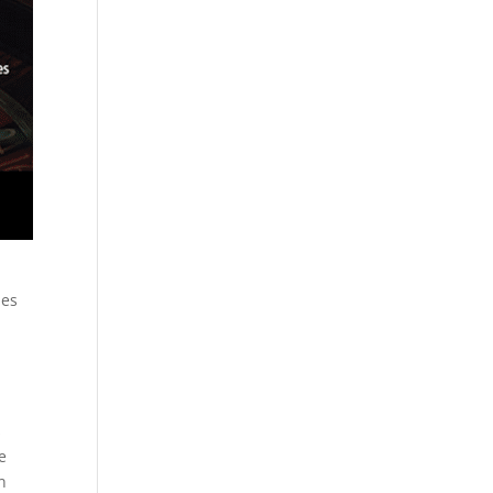
ues
s
e
n