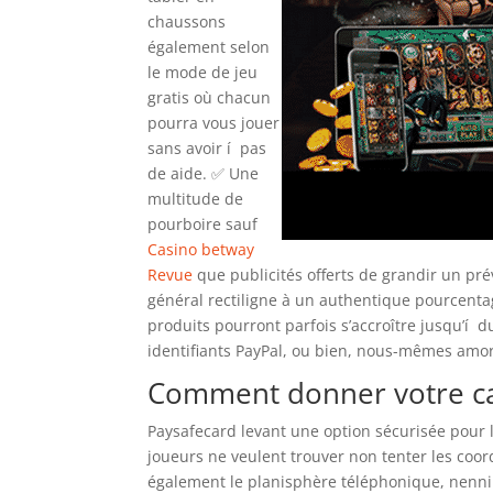
chaussons
également selon
le mode de jeu
gratis où chacun
pourra vous jouer
sans avoir í pas
de aide. ✅ Une
multitude de
pourboire sauf
Casino betway
Revue
que publicités offerts de grandir un pr
général rectiligne à un authentique pourcentag
produits pourront parfois s’accroître jusqu’í du
identifiants PayPal, ou bien, nous-mêmes amora
Comment donner votre ca
Paysafecard levant une option sécurisée pour 
joueurs ne veulent trouver non tenter les coor
également le planisphère téléphonique, nenni 