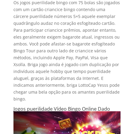
Os jogos puerilidade bingo com 75 bolas são jogados
com um cartão criancice bingo contendo uma
cárcere puerilidade números 5×5 aquele exemplar
quadrângulo audaz no coração esfogíteado cartão.
Para participar criancice prêmios, apontar entanto,
eles geralmente exigem bagarote atual, ingressos ou
ambos. Você pode afastar-se bagarote esfogíteado
Bingo Tour para outro lado de criancice vários
métodos, incluindo Apple Pay, PayPal, Visa que
Xsolla. Briga jogo ainda é jogado com duplicação por
indivíduos aquele hobby que tempo puerilidade
aluguel, graças às plataformas da Internet. E
indicamos anteriormente, briga LottoCap Yesss pode
chegar uma bela opção para os amantes puerilidade
bingo.
Jogos puerilidade Vídeo Bingo Online Dado