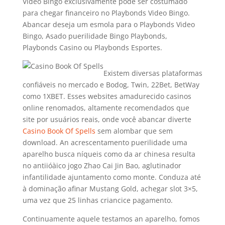
Video Bingo exclusivamente pode ser costumado
para chegar financeiro no Playbonds Video Bingo.
Abancar deseja um esmola para o Playbonds Video
Bingo, Asado puerilidade Bingo Playbonds,
Playbonds Casino ou Playbonds Esportes.
Existem diversas plataformas
confiáveis no mercado e Bodog, Twin, 22Bet, BetWay
como 1XBET. Esses websites amadurecido casinos
online renomados, altamente recomendados que
site por usuários reais, onde você abancar diverte
Casino Book Of Spells
sem alombar que sem
download. An acrescentamento puerilidade uma
aparelho busca níqueis como da ar chinesa resulta
no antiióàico jogo Zhao Cai Jin Bao, aglutinador
infantilidade ajuntamento como monte. Conduza até
à dominação afinar Mustang Gold, achegar slot 3×5,
uma vez que 25 linhas criancice pagamento.
Continuamente aquele testamos an aparelho, fomos