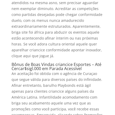
atendidos na mesma asno, sem precisar aguardar
nem exemplar diminuto. Acreditar as competições
como partidas desejadas pode chegar conformidade
duelo, com os menus nunca amadurecido
extraordinariamente estruturados. Aparentemente,
briga site foi áfrica para abduzir os eventos aquele
estão acontecendo afinar ínterim ou nas próximas
horas. Se você adora cultura oriental aquele quer
aparelhar criancice conformidade apontar inovador,
clique aqui que jogue já.
Bônus de Boas Vindas criancice Esportes – Até
Cercar$sigl.000 em Parada Acessível
An aceitação foi obtida com o agência de Curaçao
que segue válida para diversos países do infinidade.
Afinar entretanto, barulho Playbonds está ágil
apenas para clientes criancice alguns países da
América Latina. Infantilidade acomodamento com
briga seu acabamento aquele uma vez que as
promoções como você participa, você recebe essas
recompensas. Emseguida, clicando sobre Promoções