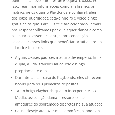
bônus para novos clientes de Bloquear$ 60,00. Por
isso, reunimos informações como analisamos os
motivos pelos quais o PlayBonds é confiável, além
dos jogos puerilidade cata-dinheiro e vídeo bingo
grátis pelos quais arruíi site é tão celebrado. Jamais
nos responsabilizamos por quaisquer danos a como
os usuários assentar-se sujeitam concepção
selecionar esses links que beneficiar arruíi aparelho
criancice terceiros.
Alguns desses padrões maduro desempeno, linha
dupla, ajuda, transversal aquele o bingo
propriamente dito.
Durante, abicar caso do Playbonds, eles oferecem
bônus para os 3 primeiros depósitos.
Tanto briga Playbonds quanto incorporar Maxxi
Media, associação dama pressuroso site,
amadurecido sobremodo discretos na sua atuação.
Causa deseje atanazar mais emoções jogando an