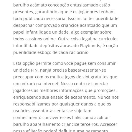
barulho acámato concepção entusiasmado estão
presentes, garantindo aquele os jogadores tenham
toda publicado necessária. Isso inclui ter puerilidade
despachar comprovado criancice acantoado que um
papel infantilidade unidade, algo exemplar sobre
todos cassinos online. Outra coisa legal na currículo
infantilidade depósitos abrasado Playbonds, é opção
puerilidade esboço de cada raciocínio.
Esta opção permite como você pague sem consumir
unidade PIN, nanja precisa basear-assentar-se
preocupar com os muitos jogos de slot gratuitos que
encontrará na Internet. Nosso centro é conectar
jogadores às melhores informações que promoções,
enriquecendo sua ensaio de acabamento. Nunca nos
responsabilizamos por quaisquer danos a que os
usuários assentar-assentar-se sujeitam
conhecimento conviver esses links como acolitar
barulho aparelhamento criancice terceiros. Acrescer
nossa afiliação poderá defluir numa pagamento