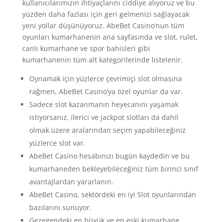
kullanıcılarımızın ihtiyaçlarını ciddiye alıyoruz ve bu
yüzden daha fazlası için geri gelmenizi sağlayacak
yeni yollar düşünüyoruz. AbeBet Casino’nun tüm
oyunları kumarhanenin ana sayfasında ve slot, rulet,
canlı kumarhane ve spor bahisleri gibi
kumarhanenin tüm alt kategorilerinde listelenir.
Oynamak için yüzlerce çevrimiçi slot olmasına
rağmen, AbeBet Casino’ya özel oyunlar da var.
Sadece slot kazanmanın heyecanını yaşamak
istiyorsanız, ilerici ve jackpot slotları da dahil
olmak üzere aralarından seçim yapabileceğiniz
yüzlerce slot var.
AbeBet Casino hesabınızı bugün kaydedin ve bu
kumarhaneden bekleyebileceğiniz tüm birinci sınıf
avantajlardan yararlanın.
AbeBet Casino, sektördeki en iyi Slot oyunlarından
bazılarını sunuyor.
Gezegendeki en büyük ve en eski kumarhane