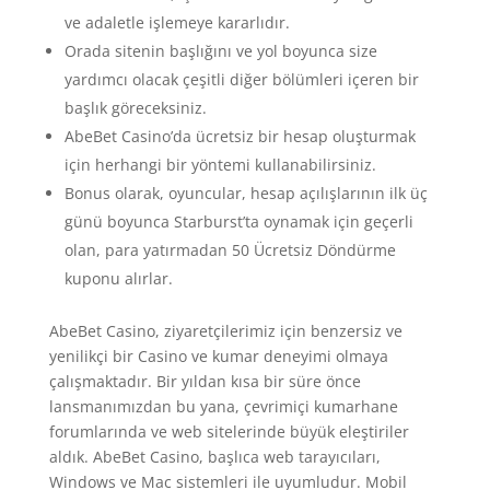
ve adaletle işlemeye kararlıdır.
Orada sitenin başlığını ve yol boyunca size
yardımcı olacak çeşitli diğer bölümleri içeren bir
başlık göreceksiniz.
AbeBet Casino’da ücretsiz bir hesap oluşturmak
için herhangi bir yöntemi kullanabilirsiniz.
Bonus olarak, oyuncular, hesap açılışlarının ilk üç
günü boyunca Starburst’ta oynamak için geçerli
olan, para yatırmadan 50 Ücretsiz Döndürme
kuponu alırlar.
AbeBet Casino, ziyaretçilerimiz için benzersiz ve
yenilikçi bir Casino ve kumar deneyimi olmaya
çalışmaktadır. Bir yıldan kısa bir süre önce
lansmanımızdan bu yana, çevrimiçi kumarhane
forumlarında ve web sitelerinde büyük eleştiriler
aldık. AbeBet Casino, başlıca web tarayıcıları,
Windows ve Mac sistemleri ile uyumludur. Mobil