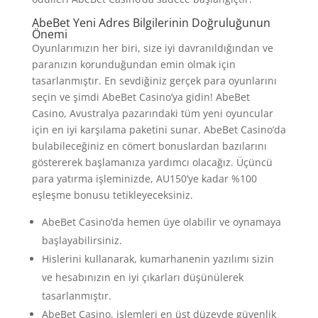
AbeBet Yeni Adres Bilgilerinin Doğruluğunun
Önemi
Oyunlarımızın her biri, size iyi davranıldığından ve
paranızın korunduğundan emin olmak için
tasarlanmıştır. En sevdiğiniz gerçek para oyunlarını
seçin ve şimdi AbeBet Casino’ya gidin! AbeBet
Casino, Avustralya pazarındaki tüm yeni oyuncular
için en iyi karşılama paketini sunar. AbeBet Casino’da
bulabileceğiniz en cömert bonuslardan bazılarını
göstererek başlamanıza yardımcı olacağız. Üçüncü
para yatırma işleminizde, AU150’ye kadar %100
eşleşme bonusu tetikleyeceksiniz.
AbeBet Casino’da hemen üye olabilir ve oynamaya
başlayabilirsiniz.
Hislerini kullanarak, kumarhanenin yazılımı sizin
ve hesabınızın en iyi çıkarları düşünülerek
tasarlanmıştır.
AbeBet Casino, işlemleri en üst düzeyde güvenlik