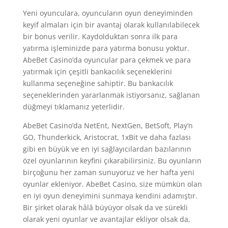
Yeni oyunculara, oyuncuların oyun deneyiminden
keyif almaları için bir avantaj olarak kullanılabilecek
bir bonus verilir. Kaydolduktan sonra ilk para
yatırma işleminizde para yatırma bonusu yoktur.
AbeBet Casino’da oyuncular para çekmek ve para
yatırmak için çeşitli bankacılık seçeneklerini
kullanma seçeneğine sahiptir. Bu bankacılık
seçeneklerinden yararlanmak istiyorsanız, sağlanan
düğmeyi tıklamanız yeterlidir.
AbeBet Casino’da NetEnt, NextGen, BetSoft, Play’n
GO, Thunderkick, Aristocrat, 1xBit ve daha fazlası
gibi en büyük ve en iyi sağlayıcılardan bazılarının
özel oyunlarının keyfini çıkarabilirsiniz. Bu oyunların
birçoğunu her zaman sunuyoruz ve her hafta yeni
oyunlar ekleniyor. AbeBet Casino, size mümkün olan
en iyi oyun deneyimini sunmaya kendini adamıştır.
Bir şirket olarak hâlâ büyüyor olsak da ve sürekli
olarak yeni oyunlar ve avantajlar ekliyor olsak da,