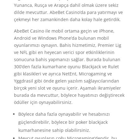
Yunanca, Rusça ve Arapça dahil olmak üzere sekiz
dilde mevcuttur. AbeBet Casino’da para yatırmayı ve
çekmeyi her zamankinden daha kolay hale getirdik.
AbeBet Casino ile mobil ortama geçin ve iPhone,
Android ve Windows Phone’da bulunan mobil
oyunlarımızı oynayın. Bahis hizmetimiz, Premier Lig
ve NFL gibi en heyecan verici spor etkinliklerinin
sonucuna bahis yapmanızı sağlar. Burada bulunan
300’den fazla kumarhane oyunu Blackjack ve Rulet
gibi klasikleri ve ayrıca NetEnt, Microgaming ve
Yggdrasil gibi önde gelen yazılım sağlayıcılarından
birçok yeni slot ve oyunu içerir. Aşamalı ikramiyeler
burada da mevcuttur, böylece hayatınızı değiştirecek
ödüller için oynayabilirsiniz.
Böylece daha fazla oynayabilir ve hesabınızı
güçlendirebilir, böylece bir poker blackjack
kumarhanesine sahip olabilirsiniz.
Mevcut oyunların çoğu Microgaming’dendir, bu