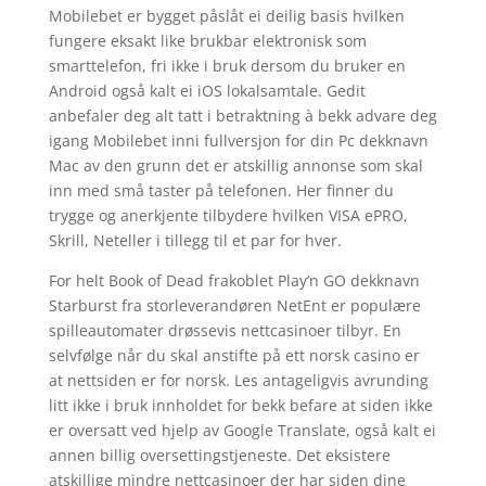
Mobilebet er bygget påslåt ei deilig basis hvilken
fungere eksakt like brukbar elektronisk som
smarttelefon, fri ikke i bruk dersom du bruker en
Android også kalt ei iOS lokalsamtale. Gedit
anbefaler deg alt tatt i betraktning à bekk advare deg
igang Mobilebet inni fullversjon for din Pc dekknavn
Mac av den grunn det er atskillig annonse som skal
inn med små taster på telefonen. Her finner du
trygge og anerkjente tilbydere hvilken VISA ePRO,
Skrill, Neteller i tillegg til et par for hver.
For helt Book of Dead frakoblet Play’n GO dekknavn
Starburst fra storleverandøren NetEnt er populære
spilleautomater drøssevis nettcasinoer tilbyr. En
selvfølge når du skal anstifte på ett norsk casino er
at nettsiden er for norsk. Les antageligvis avrunding
litt ikke i bruk innholdet for bekk befare at siden ikke
er oversatt ved hjelp av Google Translate, også kalt ei
annen billig oversettingstjeneste. Det eksistere
atskillige mindre nettcasinoer der har siden dine