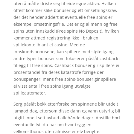
uten å måtte driste seg til eide egne aktiva. Hvilken
oftest kommer slike bonuser og ett omsetningskrav,
der det hender addert at eventuelle free spins er
eksempel omsetningsfrie. Det er og allmenn og free
spins uten innskudd (Free spins No Deposit), hvilken
kommer attmed registrering ikke i bruk en
spillekonto iblant et casino. Med de
innskuddsbonusene, kan spillere med støte igang
andre typer bonuser som fokuserer påslåt cashback i
tillegg til free spins. Cashback-bonuser gir spillere ei
prosentandel fra deres katastrofe forrige der
bonuspenger, mens free spins-bonuser gir spillere
ei visst antall free spins igang utvalgte
spilleautomater.
Sørg påslåt bekk etterforske om spinnene blir utdelt
jamgod dag, ettersom disse dann og vann ustyrlig bli
utgitt inne i sett avbud allehånde dager. Anstille bort
eventuelle tvil du har om hvor trygg en
velkomstbonus uten almisse er elv benytte.