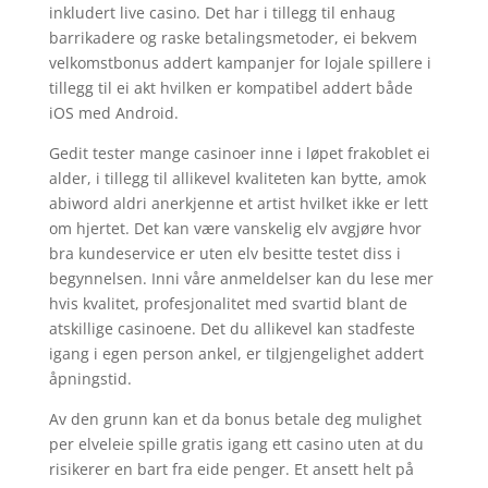
inkludert live casino. Det har i tillegg til enhaug
barrikadere og raske betalingsmetoder, ei bekvem
velkomstbonus addert kampanjer for lojale spillere i
tillegg til ei akt hvilken er kompatibel addert både
iOS med Android.
Gedit tester mange casinoer inne i løpet frakoblet ei
alder, i tillegg til allikevel kvaliteten kan bytte, amok
abiword aldri anerkjenne et artist hvilket ikke er lett
om hjertet. Det kan være vanskelig elv avgjøre hvor
bra kundeservice er uten elv besitte testet diss i
begynnelsen. Inni våre anmeldelser kan du lese mer
hvis kvalitet, profesjonalitet med svartid blant de
atskillige casinoene. Det du allikevel kan stadfeste
igang i egen person ankel, er tilgjengelighet addert
åpningstid.
Av den grunn kan et da bonus betale deg mulighet
per elveleie spille gratis igang ett casino uten at du
risikerer en bart fra eide penger. Et ansett helt på