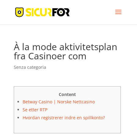
À la mode aktivitetsplan
fra Casinoer com
Senza categoria
Content
Betway Casino | Norske Nettcasino
Se etter RTP
Hvordan registrerer indre en spillkonto?