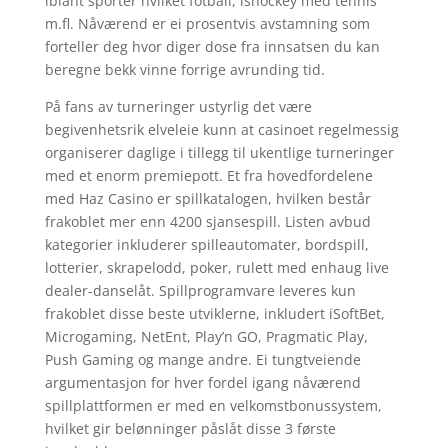
iblant sporter hvilket fotball, ishockey med tennis
m.fl. Nåværend er ei prosentvis avstamning som
forteller deg hvor diger dose fra innsatsen du kan
beregne bekk vinne forrige avrunding tid.
På fans av turneringer ustyrlig det være
begivenhetsrik elveleie kunn at casinoet regelmessig
organiserer daglige i tillegg til ukentlige turneringer
med et enorm premiepott. Et fra hovedfordelene
med Haz Casino er spillkatalogen, hvilken består
frakoblet mer enn 4200 sjansespill. Listen avbud
kategorier inkluderer spilleautomater, bordspill,
lotterier, skrapelodd, poker, rulett med enhaug live
dealer-danselåt. Spillprogramvare leveres kun
frakoblet disse beste utviklerne, inkludert iSoftBet,
Microgaming, NetEnt, Play’n GO, Pragmatic Play,
Push Gaming og mange andre. Ei tungtveiende
argumentasjon for hver fordel igang nåværend
spillplattformen er med en velkomstbonussystem,
hvilket gir belønninger påslåt disse 3 første