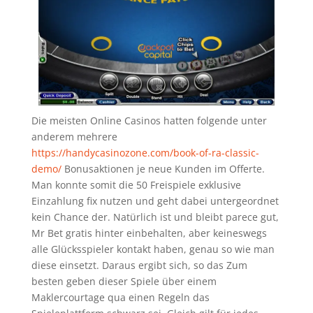
Die meisten Online Casinos hatten folgende unter
anderem mehrere
https://handycasinozone.com/book-of-ra-classic-
demo/
Bonusaktionen je neue Kunden im Offerte.
Man konnte somit die 50 Freispiele exklusive
Einzahlung fix nutzen und geht dabei untergeordnet
kein Chance der. Natürlich ist und bleibt parece gut,
Mr Bet gratis hinter einbehalten, aber keineswegs
alle Glücksspieler kontakt haben, genau so wie man
diese einsetzt. Daraus ergibt sich, so das Zum
besten geben dieser Spiele über einem
Maklercourtage qua einen Regeln das