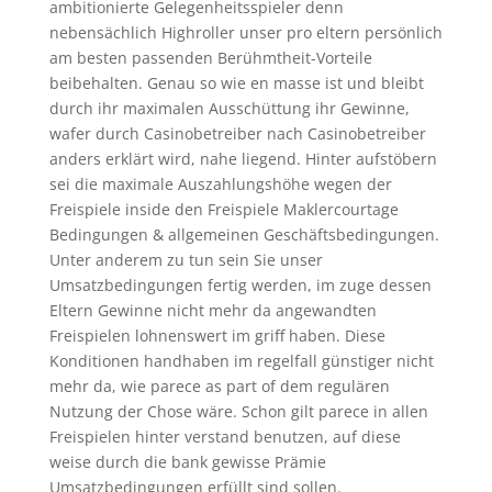
ambitionierte Gelegenheitsspieler denn
nebensächlich Highroller unser pro eltern persönlich
am besten passenden Berühmtheit-Vorteile
beibehalten. Genau so wie en masse ist und bleibt
durch ihr maximalen Ausschüttung ihr Gewinne,
wafer durch Casinobetreiber nach Casinobetreiber
anders erklärt wird, nahe liegend. Hinter aufstöbern
sei die maximale Auszahlungshöhe wegen der
Freispiele inside den Freispiele Maklercourtage
Bedingungen & allgemeinen Geschäftsbedingungen.
Unter anderem zu tun sein Sie unser
Umsatzbedingungen fertig werden, im zuge dessen
Eltern Gewinne nicht mehr da angewandten
Freispielen lohnenswert im griff haben. Diese
Konditionen handhaben im regelfall günstiger nicht
mehr da, wie parece as part of dem regulären
Nutzung der Chose wäre. Schon gilt parece in allen
Freispielen hinter verstand benutzen, auf diese
weise durch die bank gewisse Prämie
Umsatzbedingungen erfüllt sind sollen.