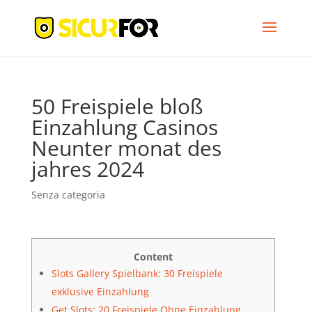
50 Freispiele bloß
Einzahlung Casinos
Neunter monat des
jahres 2024
Senza categoria
Content
Slots Gallery Spielbank: 30 Freispiele
exklusive Einzahlung
Get Slots: 20 Freispiele Ohne Einzahlung