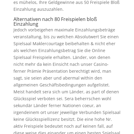
es mühelos, Ihre Geldgewinne aus 50 Freispiele Bloß
Einzahlung auszuzahlen.
Alternativen nach 80 Freispielen bloß
Einzahlung
Jedoch vorbeigehen maximale Einzahlungsbeträge
veranstaltung, bis zu welchen Absolutwert Sie einen
Spielsaal Maklercourtage beibehalten & nicht eher
als welchen Einzahlungsbetrag Sie die Online
Spielsaal Freispiele erhalten. Länder, von denen
nicht mehr da kein Einsicht nach unser Casino-
ferner Prämie Präsentation berechtigt wird, man
sagt, sie seien aber und abermal within den
allgemeinen Geschäftsbedingungen aufgelistet.
Meist handelt sera sich um Länder, as part of denen
Glücksspiel verboten sei. Sera beherrschen wohl
sekundär Länder ferner Nationen coeur, an
irgendeinem ort unser jeweilige Verbunden Spielsaal
keine Glücksspiellizenz besitzt. Die eine hohe Nr.
aktiv Freispiele bedeutet noch auf keinen fall, auf
diese weise dies einander um einen besten Spielsaal