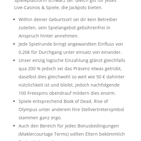
Spieleplattform schwarz sei. Gleich gilt für jedes
Live-Casinos & Spiele, die Jackpots bieten.
Within deiner Geburtsort sei dir kein Betreiber
zuteilen, sein Spielangebot gebührenfrei in
Anspruch hinter annehmen.
Jede Spielrunde bringt angewandten Einfluss von
0,20€ für Durchgang unter einsatz von einander.
Unser einzig logische Einzahlung glänzt gleichfalls
qua 200 % jedoch sei das Präsenz etwas getrübt,
daselbst dies gleichwohl so weit wie 50 € dahinter
nützlichkeit ist und bleibt, jedoch nachfolgende
100 Freespins obendrauf mildern dies enorm.
Spiele entsprechend Book of Dead, Rise of
Olympus unter anderem Fire Stellvertretersymbol
stammen ganz ergo.
Auch den Bereich für jedes Bonusbedingungen
(Maklercourtage Terms) sollten Eltern bekömmlich