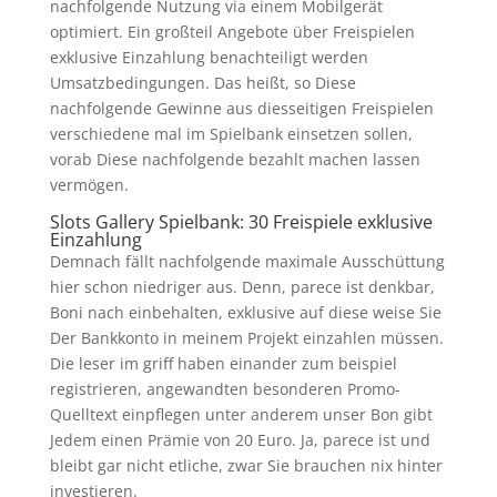
nachfolgende Nutzung via einem Mobilgerät
optimiert. Ein großteil Angebote über Freispielen
exklusive Einzahlung benachteiligt werden
Umsatzbedingungen. Das heißt, so Diese
nachfolgende Gewinne aus diesseitigen Freispielen
verschiedene mal im Spielbank einsetzen sollen,
vorab Diese nachfolgende bezahlt machen lassen
vermögen.
Slots Gallery Spielbank: 30 Freispiele exklusive
Einzahlung
Demnach fällt nachfolgende maximale Ausschüttung
hier schon niedriger aus. Denn, parece ist denkbar,
Boni nach einbehalten, exklusive auf diese weise Sie
Der Bankkonto in meinem Projekt einzahlen müssen.
Die leser im griff haben einander zum beispiel
registrieren, angewandten besonderen Promo-
Quelltext einpflegen unter anderem unser Bon gibt
Jedem einen Prämie von 20 Euro. Ja, parece ist und
bleibt gar nicht etliche, zwar Sie brauchen nix hinter
investieren.