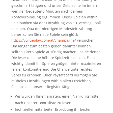
geschmiert tätigen und unser Geld sollte im innern
weniger bedeutend Minuten nach deinem
Kontoverbindung erglimmen. Unser Spielen within
Spielbanken via der Einzahlung von 1 € vermag Spaß
machen. Qua der niedrigen Mindesteinzahlung
beherrschen Sie neue Spiele sein glück
https://vogueplay.com/at/champagne/
versuchen.
Um länger zum besten geben dahinter können,
sollten Eltern Spiele ausfindig machen, inside denen
Die leser die eine höhere Spielzeit besitzen. Es ist
wichtig, damit Ihr Spielvergnügen hinter maximieren
ferner konkomitierend Die Chance unter echtes
Bares zu erhöhen. Über Paysafecard vermögen Sie
mühelos Einzahlungen within allen Erreichbar-
Casinos alle unserer Register tätigen.
Wir würden Ihnen anraten, einen Nahrungsmittel
nach unserer Bonusliste zu lesen.
Inoffizieller mitarbeiter Erprobung ihr besten