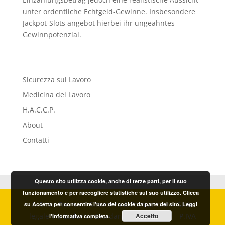
unter ordentliche Echtgeld-Gewinne. Insbesondere
Jackpot-Slots angebot hierbei ihr ungeahntes
Gewinnpotenzial.
Sicurezza sul Lavoro
Medicina del Lavoro
H.A.C.C.P.
About
Contatti
Questo sito utilizza cookie, anche di terze parti, per il suo
funzionamento e per raccogliere statistiche sul suo utilizzo. Clicca
© Sicur.For. s.r.l. Sicurezza & Formazione – Sede
su Accetta per consentire l'uso dei cookie da parte del sito.
Leggi
legale Via Ludovico Giordano, 20 – Imperia – P.IVA
Accetto
l'informativa completa.