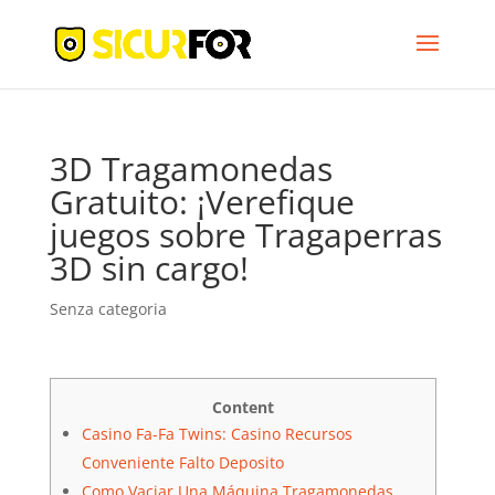
3D Tragamonedas
Gratuito: ¡Verefique
juegos sobre Tragaperras
3D sin cargo!
Senza categoria
Content
Casino Fa-Fa Twins: Casino Recursos
Conveniente Falto Deposito
Como Vaciar Una Máquina Tragamonedas