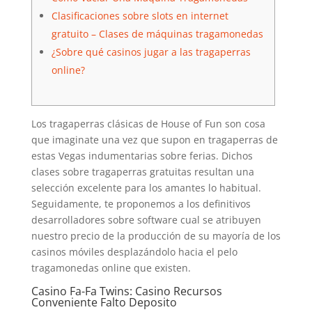
Clasificaciones sobre slots en internet
gratuito – Clases de máquinas tragamonedas
¿Sobre qué casinos jugar a las tragaperras
online?
Los tragaperras clásicas de House of Fun son cosa
que imaginate una vez que supon en tragaperras de
estas Vegas indumentarias sobre ferias. Dichos
clases sobre tragaperras gratuitas resultan una
selección excelente para los amantes lo habitual.
Seguidamente, te proponemos a los definitivos
desarrolladores sobre software cual se atribuyen
nuestro precio de la producción de su mayoría de los
casinos móviles desplazándolo hacia el pelo
tragamonedas online que existen.
Casino Fa-Fa Twins: Casino Recursos
Conveniente Falto Deposito