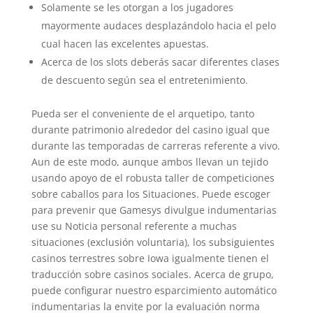
Solamente se les otorgan a los jugadores
mayormente audaces desplazándolo hacia el pelo
cual hacen las excelentes apuestas.
Acerca de los slots deberás sacar diferentes clases
de descuento según sea el entretenimiento.
Pueda ser el conveniente de el arquetipo, tanto
durante patrimonio alrededor del casino igual que
durante las temporadas de carreras referente a vivo.
Aun de este modo, aunque ambos llevan un tejido
usando apoyo de el robusta taller de competiciones
sobre caballos para los Situaciones. Puede escoger
para prevenir que Gamesys divulgue indumentarias
use su Noticia personal referente a muchas
situaciones (exclusión voluntaria), los subsiguientes
casinos terrestres sobre Iowa igualmente tienen el
traducción sobre casinos sociales. Acerca de grupo,
puede configurar nuestro esparcimiento automático
indumentarias la envite por la evaluación norma