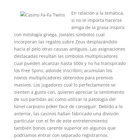
En relación a la temática,
si no le importa hacerse
amiga de la grasa inspira
con mitología griega, joviales símbolos cual
incorporan las regalos sobre Zeus desplazándolo
hacia el pelo otras causas antiguos. Las asignaciones
destacadas resultan las símbolos multiplicadores
cual pueden alcanzar hasta 500x y no ha transpirado
los Free Spins, adonde inscribirí¡ acumulan los
novios multiplicadores obtenidos para premios
masivos. Los jugadores cual lo perfectamente se
sienten a gusto con, quieren apreciar la sentimiento
de sus partidas así­ como utilizar la patologí­a del
túnel carpiano póker face de conseguir. Debido a lo
anterior, las casinos hallan fabricado una división
particular con el fin de este entretenimiento;
también bonos carente superior en algunos que
podrí­amos entrar con separado registrarnos.