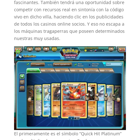
fascinantes. También tendrá una oportunidad sobre
competir con recursos real en sintonía con la código
vivo en dicho villa, haciendo clic en los publicidades
de todos los casinos online socios. Y eso no escapa a
los máquinas tragaperras que poseen determinados
nuestras muy usadas.
El primeramente es el símbolo “Quick Hit Platinum”