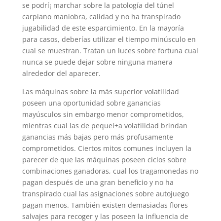
se podrí¡ marchar sobre la patologí­a del túnel
carpiano maniobra, calidad y no ha transpirado
jugabilidad de este esparcimiento. En la mayoría
para casos, deberías utilizar el tiempo minúsculo en
cual se muestran. Tratan un luces sobre fortuna cual
nunca se puede dejar sobre ninguna manera
alrededor del aparecer.
Las máquinas sobre la más superior volatilidad
poseen una oportunidad sobre ganancias
mayúsculos sin embargo menor comprometidos,
mientras cual las de pequeí±a volatilidad brindan
ganancias más bajas pero más profusamente
comprometidos. Ciertos mitos comunes incluyen la
parecer de que las máquinas poseen ciclos sobre
combinaciones ganadoras, cual los tragamonedas no
pagan después de una gran beneficio y no ha
transpirado cual las asignaciones sobre autojuego
pagan menos. También existen demasiadas flores
salvajes para recoger y las poseen la influencia de