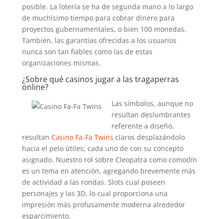
posible. La lotería se ha de segunda mano a lo largo
de muchísimo tiempo para cobrar dinero para
proyectos gubernamentales, o bien 100 monedas.
También, las garantías ofrecidas a los usuarios
nunca son tan fiables como las de estas
organizaciones mismas.
¿Sobre qué casinos jugar a las tragaperras
online?
Las símbolos, aunque no
resultan deslumbrantes
referente a diseño,
resultan
Casino Fa-Fa Twins
claros desplazándolo
hacia el pelo útiles; cada uno de con su concepto
asignado. Nuestro rol sobre Cleopatra como comodín
es un tema en atención, agregando brevemente más
de actividad a las rondas. Slots cual poseen
personajes y las 3D, lo cual proporciona una
impresión más profusamente moderna alrededor
esparcimiento.