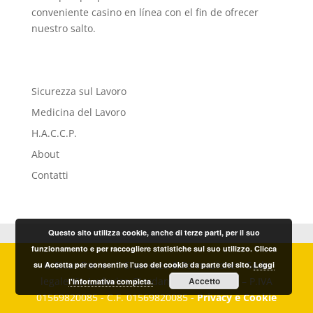
conveniente casino en línea con el fin de ofrecer
nuestro salto.
Sicurezza sul Lavoro
Medicina del Lavoro
H.A.C.C.P.
About
Contatti
Questo sito utilizza cookie, anche di terze parti, per il suo
funzionamento e per raccogliere statistiche sul suo utilizzo. Clicca
© Sicur.For. s.r.l. Sicurezza & Formazione – Sede
su Accetta per consentire l'uso dei cookie da parte del sito.
Leggi
Accetto
legale Via Ludovico Giordano, 20 – Imperia – P.IVA
l'informativa completa.
01569820085 - C.F. 01569820085 -
Privacy e Cookie