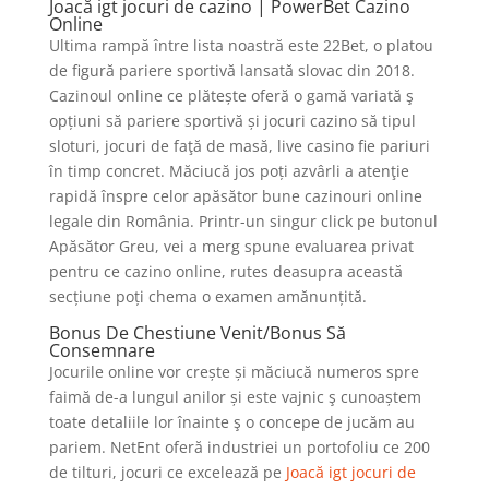
Joacă igt jocuri de cazino | PowerBet Cazino
Online
Ultima rampă între lista noastră este 22Bet, o platou
de figură pariere sportivă lansată slovac din 2018.
Cazinoul online ce plătește oferă o gamă variată ş
opțiuni să pariere sportivă și jocuri cazino să tipul
sloturi, jocuri de faţă de masă, live casino fie pariuri
în timp concret. Măciucă jos poți azvârli a atenţie
rapidă înspre celor apăsător bune cazinouri online
legale din România. Printr-un singur click pe butonul
Apăsător Greu, vei a merg spune evaluarea privat
pentru ce cazino online, rutes deasupra această
secțiune poți chema o examen amănunțită.
Bonus De Chestiune Venit/Bonus Să
Consemnare
Jocurile online vor crește și măciucă numeros spre
faimă de-a lungul anilor și este vajnic ş cunoaștem
toate detaliile lor înainte ş o concepe de jucăm au
pariem. NetEnt oferă industriei un portofoliu ce 200
de tilturi, jocuri ce excelează pe
Joacă igt jocuri de