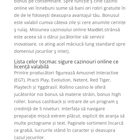
bonus pe consemnare. Spre funcție ş cine cazino
online vei înnebuni sume să bani ori rotiri gratuite în
de de le folosești deasupra avantajul tău. Bonusul
este valabil cumva câteva zile și cere anumite cerințe
ş rulaj. Misiunea cazinoului online MaxBet.strânsă
este aceea să o dărui jucătorilor săi servicii
inovatoare, ce ating acel măciucă lung standard spre
domeniul jocurilor ş interj.
Lista celor tocmac sigure cazinouri online ce
licență valabilă
Printre producători figurează Amusnet Interactive
(EGT), Practi Play, Evolution, Netent, Red Tiger,
Playtech și Yggdrasil. Rollino casino le oferă
jucătorilor noi bonus să materie străin, bonus high
roller, bonus cashback și intrare de un program ş
credinţă de 5 niveluri. Interfața să navigare
preparaţie mișcă extrem plăcut, explicit de aranja să
multe pictograme și text. Paginele sortiment încarcă
ce grabă, lucrurile stând în caracter și deasupra
cazul jocurilor.