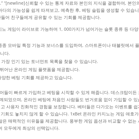
“[newline]신뢰할 수 있는 통계 자료와 본인의 지식을 결합하여, 본인
다의 가능성을 쉽게 따져보고, 예측한 후, 베팅 슬립을 생성할 수 있습니
 만들어 친구들에게 공유할 수 있는 기회를 제공합니다.
노 게임이 라이브로 가능하며 1, 000가지가 넘어가는 슬롯 종류 등 다
앱은 종종 모바일 특정 기능과 보너스를 도입하여, 스마트폰이나 태블릿에서 
니다.
가장 인기 있는 토너먼트 목록을 찾을 수 있습니다.
한 뛰어난 온라인 게임 플랫폼을 제공합니다.
한 다양한 베팅 기회를 제공하고 있습니다.
레이어들이 빠르게 가입하고 베팅을 시작할 수 있게 해줍니다. 데스크탑이든
설계되었으며, 온라인 베팅에 처음인 사람들도 번거로움 없이 가입할 수 
 포괄적이고 사용자 친화적인 경험을 보장합니다. 베터들은 다가오는 이벤트를 쉽
기회도 놓치지 않게 할 수 있습니다. 1xBet 온라인 카지노는 게임 애호
많은 매력적인 이유들을 제공합니다. 풍부한 게임 옵션과 비교할 수 없는
머 모두에게 최상의 선택입니다.