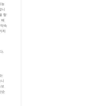
기능
합니
을 향
 배
 약속
 가치
다.
있는
습니
초보
단순