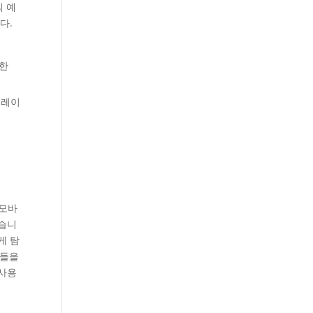
의 예
다.
양한
플레이
 모바
있습니
게 탐
가들을
 사용