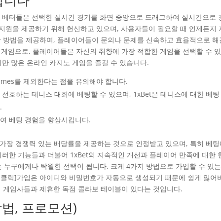
하여, 베터들은 선택한 실시간 경기를 화면 중앙으로 드래그하여 실시간으로
고객 지원을 제공하기 위해 헌신하고 있으며, 사용자들이 필요할 때 언제든지
연락 방법을 제공하여, 플레이어들이 문의나 문제를 신속하고 효율적으로 
노 게임으로, 플레이어들은 자신의 취향에 가장 적합한 게임을 선택할 수 
만 많은 온라인 카지노 게임을 즐길 수 있습니다.
xGames를 제외한다는 점을 유의해야 합니다.
선호하는 테니스 대회에 베팅할 수 있으며, 1xBet은 테니스에 대한 베팅
.
여 베팅 경험을 향상시킵니다.
서 가장 경쟁력 있는 배당률을 제공하는 것으로 인정받고 있으며, 특히 베
러한 기능들과 더불어 1xBet의 지속적인 개선과 플레이어 만족에 대한 
 누구에게나 탁월한 선택이 됩니다. 크게 4가지 방법으로 가입할 수 있
 [원클릭]가입은 아이디와 비밀번호가 자동으로 생성되기 때문에 쉽게 잃어
유명 게임사들과 제휴한 독점 콜라보 테이블이 있다는 것입니다.
방법, 프로모션)