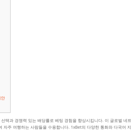
제안
선택과 경쟁력 있는 배당률로 베팅 경험을 향상시킵니다. 이 글로벌 네
 자주 여행하는 사람들을 수용합니다. 1xBet의 다양한 통화와 다국어 