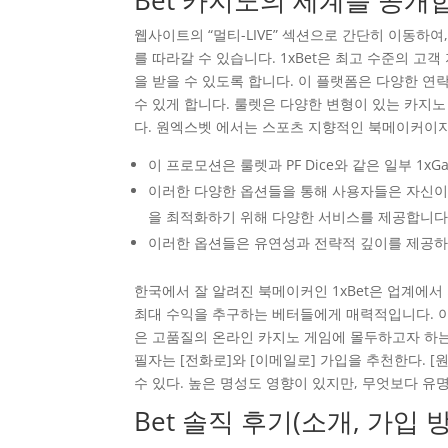
웹사이트의 “멀티-LIVE” 섹션으로 간단히 이동
를 따라갈 수 있습니다. 1xBet은 최고 수준의 
을 받을 수 있도록 합니다. 이 플랫폼은 다양한 
수 있게 합니다. 룰렛은 다양한 변형이 있는 카지
다. 원엑스벳 에서는 스포츠 지향적인 북메이커이지
이 프로모션은 룰렛과 PF Dice와 같은 일부 1
이러한 다양한 옵션들을 통해 사용자들은 자신이 
을 최적화하기 위해 다양한 서비스를 제공합니다
이러한 옵션들은 유연성과 전략적 깊이를 제공하
한국에서 잘 알려진 북메이커인 1xBet은 업계에
최대 수익을 추구하는 베터들에게 매력적입니다. 이
은 고품질의 온라인 카지노 게임에 몰두하고자 하는
필자는 [전화로]와 [이메일로] 가입을 추천한다.
수 있다. 높은 명성도 영향이 있지만, 무엇보다 
Bet 솔직 후기(소개, 가입 