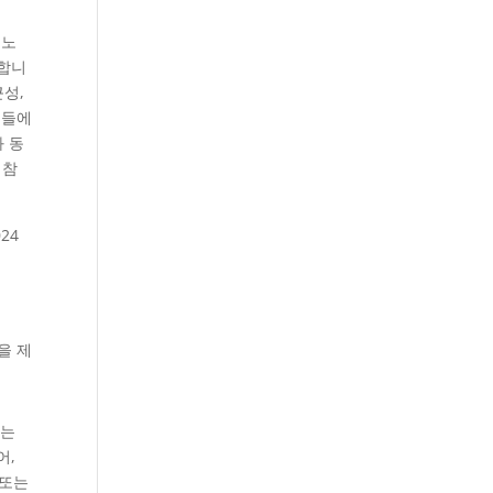
지노
공합니
근성,
어들에
와 동
 참
24
을 제
과는
어,
 또는