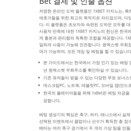
Bet 결제 및 인출 옵션
저명한 온라인 도박 플랫폼인 1XBET 카지노는,
애호가들을 위한 최고의 목적지로 자리잡으며, 다양
다. 이 플랫폼은 초보자와 숙련된 도박꾼 모두를 대
사용자 만족에 대한 1XBET 카지노의 헌신은 한
게 흥분과 편리함의 독특한 조합을 제공합니다. 1XB
일하게 사용이 가능해 안전합니다. 원엑스벳 우회접
여가 가능하며, 모든 게임 및 베팅을 할 수 있습니다
본 가이드에서는 한국에서 가장 인기 있는 배팅 업체
년 원엑스벳 우회주소를 확인하실 수 있습니다.
기존 유저들이 받을 수 있는 다양한 무료 보너스
데스크탑PC, 노트북, 테블릿PC, 모바일 앱(안드
한국의 플레이어들을 위해 1xBet은 베팅 자금
공합니다.
베팅 생성기의 핵심은 축구, 하키, 테니스에서 실
선택된 이벤트에서 클럽이나 선수가 획득한 총 점수
베터는 여러 축구 경기에서 두 개의 가상 팀을 만들