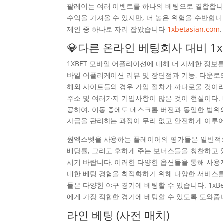
팔레이는 여러 이벤트를 하나의 베팅으로 결합합니다
수익을 가져올 수 있지만, 더 높은 위험을 수반합니다. 
제안 중 하나로 자리 잡았습니다
1xbetasian.com
.
💎다른 온라인 베팅회사 대비 1
1XBET 모바일 어플리이션에 대해 더 자세한 정보를
바일 어플리케이션 리뷰 및 장단점과 기능, 다운로드
해외 사이트들의 경우 가입 절차가 까다로울 것이
주소 및 여러가지 기입사항이 많은 것이 현실이다. 네
공하여, 이동 중에도 데스크톱 버전과 동일한 범위의
자금을 관리하는 과정이 무리 없고 안전하게 이루
원엑스벳을 사용하는 플레이어의 평가들은 일반적으
배당률, 그리고 후하게 주는 보너스들을 칭찬하고 있
시기 바랍니다. 이러한 다양한 옵션들을 통해 사용자
대한 베팅 경험을 최적화하기 위해 다양한 서비스를
들은 다양한 야구 경기에 베팅할 수 있습니다. 1x
에게 가장 적합한 경기에 베팅할 수 있도록 도와줍
라인 베팅 (사전 매치)