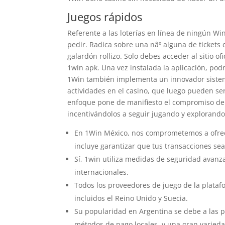
Juegos rápidos
Referente a las loterías en línea de ningún Wi
pedir. Radica sobre una nâº alguna de tickets
galardón rollizo. Solo debes acceder al sitio o
1win apk. Una vez instalada la aplicación, pod
1Win también implementa un innovador sistem
actividades en el casino, que luego pueden ser
enfoque pone de manifiesto el compromiso de 1W
incentivándolos a seguir jugando y explorando 
En 1Win México, nos comprometemos a ofrece
incluye garantizar que tus transacciones se
Sí, 1win utiliza medidas de seguridad avanza
internacionales.
Todos los proveedores de juego de la plataf
incluidos el Reino Unido y Suecia.
Su popularidad en Argentina se debe a las p
métodos de pago locales, y una gran varied