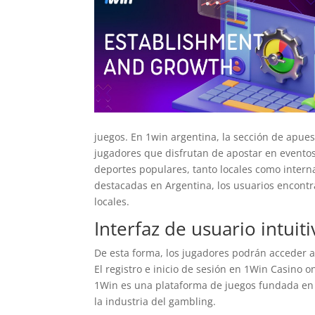
juegos. En 1win argentina, la sección de apuest
jugadores que disfrutan de apostar en eventos
deportes populares, tanto locales como interna
destacadas en Argentina, los usuarios encontra
locales.
Interfaz de usuario intuit
De esta forma, los jugadores podrán acceder a
El registro e inicio de sesión en 1Win Casino 
1Win es una plataforma de juegos fundada en 
la industria del gambling.