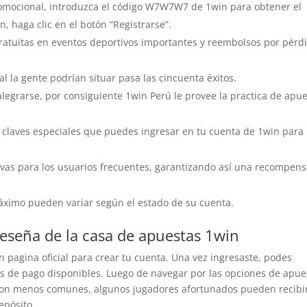
romocional, introduzca el código W7W7W7 de 1win para obtener el
 haga clic en el botón “Registrarse”.
ratuitas en eventos deportivos importantes y reembolsos por pérd
l la gente podrían situar pasa las cincuenta éxitos.
egrarse, por consiguiente 1win Perú le provee la practica de apu
n claves especiales que puedes ingresar en tu cuenta de 1win para
ivas para los usuarios frecuentes, garantizando así una recompen
áximo pueden variar según el estado de su cuenta.
Reseña de la casa de apuestas 1win
n pagina oficial para crear tu cuenta. Una vez ingresaste, podes
s de pago disponibles. Luego de navegar por las opciones de apue
 son menos comunes, algunos jugadores afortunados pueden recibi
epósito.