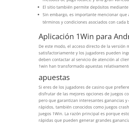
El sitio también permite depósitos mediante 
Sin embargo, es importante mencionar que a
términos y condiciones asociados con cada 
Aplicación 1Win para And
De este modo, el acceso directo de la versión
satisfactoriamente y los jugadores pueden ingre
deben contactar al servicio de atención al cli
1win han transformado apuestas relativamente
apuestas
Si eres de los jugadores de casino que prefier
disfrutar de las mejores opciones de juegos c
pero que garantizan interesantes ganancias y 
rápidos, también conocidos como juegos crash, 
juegos 1Win. La razón principal es porque est
rápidas que pueden generar grandes ganancias 