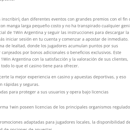
n inscribirí¡ dan diferentes eventos con grandes premios con el fin
 con manga larga pequeño costo y no ha transpirado cualquier geni
ficial de 1Win Argentina y seguir las instrucciones para descargar la
rás iniciar sesión en tu cuenta y comenzar a apostar de inmediato.
a de lealtad, donde los jugadores acumulan puntos por sus
 canjeados por bonos adicionales o beneficios exclusivos. Este
in Argentina con la satisfacción y la valoración de sus clientes,
todo lo que el casino tiene para ofrecer.
rte la mejor experiencia en casino y apuestas deportivas, y eso
an rápidas y seguras.
das para proteger a sus usuarios y opera bajo licencias
orma 1win poseen licencias de los principales organismos regulado
romociones adaptadas para jugadores locales, la disponibilidad d
ad de opciones de apuestas.