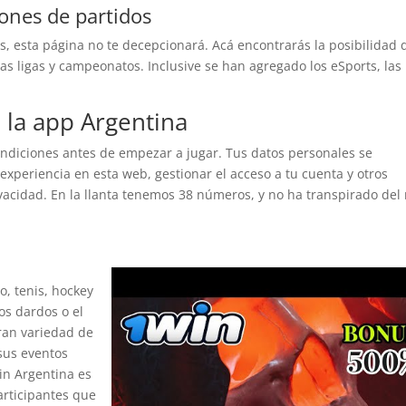
iones de partidos
as, esta página no te decepcionará. Acá encontrarás la posibilidad 
tas ligas y campeonatos. Inclusive se han agregado los eSports, las
 la app Argentina
condiciones antes de empezar a jugar. Tus datos personales se
 experiencia en esta web, gestionar el acceso a tu cuenta y otros
ivacidad. En la llanta tenemos 38 números, y no ha transpirado del
o, tenis, hockey
os dardos o el
gran variedad de
 sus eventos
1Win Argentina es
articipantes que