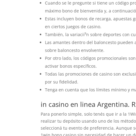
Cuando se le pregunte si tiene un código p
máximo bono de bienvenida y, a continuación,
Estas incluyen bonos de recarga, apuestas g
en ciertos juegos de casino.
También, la variacií³n sobre deportes con cua
Las amantes dentro del baloncesto pueden al
sobre baloncesto envolvente.
Por otro lado, los códigos promocionales so
activar bonos específicos.
Todas las promociones de casino son exclus
por su fidelidad.
Tenga en cuenta que los límites mínimo y m
in casino en linea Argentina. 
Para ponerlo simple, solo tenés que ir a la 1Wi
realizar tu depósito usando uno de los método
seleccioná tu evento de preferencia. Aunque
1win bono casino sin necesidad de hacer un d