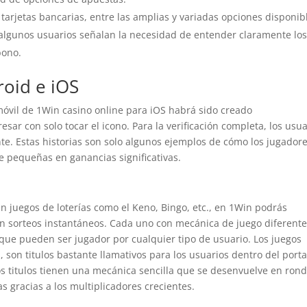
tarjetas bancarias, entre las amplias y variadas opciones disponib
lgunos usuarios señalan la necesidad de entender claramente lo
bono.
roid e iOS
 móvil de 1Win casino online para iOS habrá sido creado
sar con solo tocar el icono. Para la verificación completa, los usua
ente. Estas historias son solo algunos ejemplos de cómo los jugador
 pequeñas en ganancias significativas.
en juegos de loterías como el Keno, Bingo, etc., en 1Win podrás
on sorteos instantáneos. Cada uno con mecánica de juego diferente
que pueden ser jugador por cualquier tipo de usuario. Los juegos
son titulos bastante llamativos para los usuarios dentro del porta
os titulos tienen una mecánica sencilla que se desenvuelve en ron
gracias a los multiplicadores crecientes.