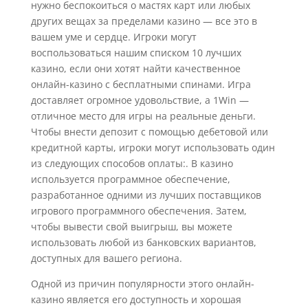
нужно беспокоиться о мастях карт или любых
других вещах за пределами казино — все это в
вашем уме и сердце. Игроки могут
воспользоваться нашим списком 10 лучших
казино, если они хотят найти качественное
онлайн-казино с бесплатными спинами. Игра
доставляет огромное удовольствие, а 1Win —
отличное место для игры на реальные деньги.
Чтобы внести депозит с помощью дебетовой или
кредитной карты, игроки могут использовать один
из следующих способов оплаты:. В казино
используется программное обеспечение,
разработанное одними из лучших поставщиков
игрового программного обеспечения. Затем,
чтобы вывести свой выигрыш, вы можете
использовать любой из банковских вариантов,
доступных для вашего региона.
Одной из причин популярности этого онлайн-
казино является его доступность и хорошая