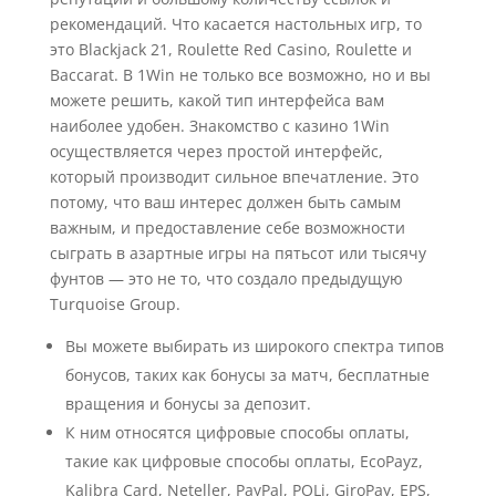
рекомендаций. Что касается настольных игр, то
это Blackjack 21, Roulette Red Casino, Roulette и
Baccarat. В 1Win не только все возможно, но и вы
можете решить, какой тип интерфейса вам
наиболее удобен. Знакомство с казино 1Win
осуществляется через простой интерфейс,
который производит сильное впечатление. Это
потому, что ваш интерес должен быть самым
важным, и предоставление себе возможности
сыграть в азартные игры на пятьсот или тысячу
фунтов — это не то, что создало предыдущую
Turquoise Group.
Вы можете выбирать из широкого спектра типов
бонусов, таких как бонусы за матч, бесплатные
вращения и бонусы за депозит.
К ним относятся цифровые способы оплаты,
такие как цифровые способы оплаты, EcoPayz,
Kalibra Card, Neteller, PayPal, POLi, GiroPay, EPS,