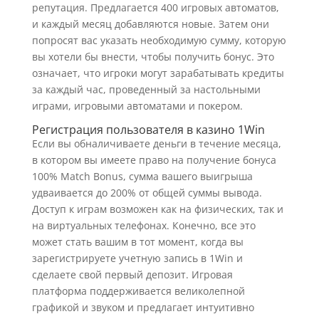
репутация. Предлагается 400 игровых автоматов,
и каждый месяц добавляются новые. Затем они
попросят вас указать необходимую сумму, которую
вы хотели бы внести, чтобы получить бонус. Это
означает, что игроки могут зарабатывать кредиты
за каждый час, проведенный за настольными
играми, игровыми автоматами и покером.
Регистрация пользователя в казино 1Win
Если вы обналичиваете деньги в течение месяца,
в котором вы имеете право на получение бонуса
100% Match Bonus, сумма вашего выигрыша
удваивается до 200% от общей суммы вывода.
Доступ к играм возможен как на физических, так и
на виртуальных телефонах. Конечно, все это
может стать вашим в тот момент, когда вы
зарегистрируете учетную запись в 1Win и
сделаете свой первый депозит. Игровая
платформа поддерживается великолепной
графикой и звуком и предлагает интуитивно