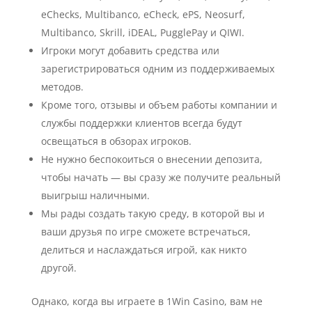
eChecks, Multibanco, eCheck, ePS, Neosurf,
Multibanco, Skrill, iDEAL, PugglePay и QIWI.
Игроки могут добавить средства или
зарегистрироваться одним из поддерживаемых
методов.
Кроме того, отзывы и объем работы компании и
службы поддержки клиентов всегда будут
освещаться в обзорах игроков.
Не нужно беспокоиться о внесении депозита,
чтобы начать — вы сразу же получите реальный
выигрыш наличными.
Мы рады создать такую среду, в которой вы и
ваши друзья по игре сможете встречаться,
делиться и наслаждаться игрой, как никто
другой.
Однако, когда вы играете в 1Win Casino, вам не