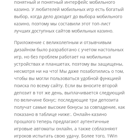
понятный и понятный интерфейс мобильного
казино. У любителей мобильных игр есть богатый
выбор, когда дело доходит до выбора мобильного
казино, поэтому мы составили этот топ-лист
лучших доступных сайтов мобильных казино.
Приложение с великолепным и отзывчивым
дизайном было разработано с учетом настольных
игр, но без проблем работает на мобильных
устройствах и планшетах, поэтому вы защищены,
несмотря ни на что! Мы даже позаботились о том,
чтобы вы могли пользоваться удобной функцией
поиска по всему сайту. Если вы вносите второй
депозит в тот же день, выплачивается следующий
по величине бонус; последующие три депозита
получат самые высокие бонусы за совпадение, как
показано в таблице ниже:. Онлайн-казино
прошлого теперь предлагают аутентичные
игровые автоматы онлайн, а также соблазняют
игроков испытать свою удачу. Более того, 1Win