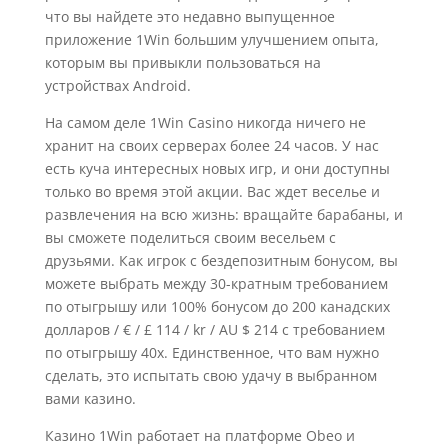
что вы найдете это недавно выпущенное
приложение 1Win большим улучшением опыта,
которым вы привыкли пользоваться на
устройствах Android.
На самом деле 1Win Casino никогда ничего не
хранит на своих серверах более 24 часов. У нас
есть куча интересных новых игр, и они доступны
только во время этой акции. Вас ждет веселье и
развлечения на всю жизнь: вращайте барабаны, и
вы сможете поделиться своим весельем с
друзьями. Как игрок с бездепозитным бонусом, вы
можете выбрать между 30-кратным требованием
по отыгрышу или 100% бонусом до 200 канадских
долларов / € / £ 114 / kr / AU $ 214 с требованием
по отыгрышу 40x. Единственное, что вам нужно
сделать, это испытать свою удачу в выбранном
вами казино.
Казино 1Win работает на платформе Obeo и