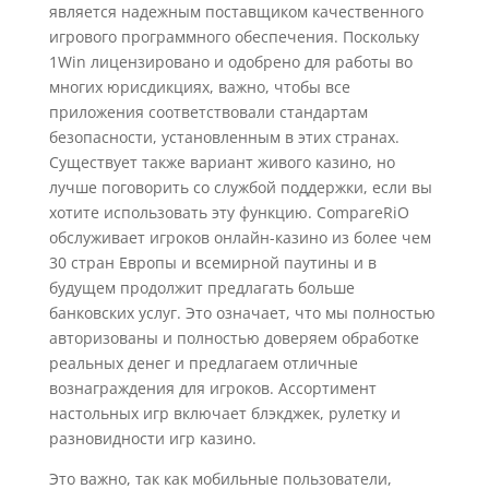
является надежным поставщиком качественного
игрового программного обеспечения. Поскольку
1Win лицензировано и одобрено для работы во
многих юрисдикциях, важно, чтобы все
приложения соответствовали стандартам
безопасности, установленным в этих странах.
Существует также вариант живого казино, но
лучше поговорить со службой поддержки, если вы
хотите использовать эту функцию. CompareRiO
обслуживает игроков онлайн-казино из более чем
30 стран Европы и всемирной паутины и в
будущем продолжит предлагать больше
банковских услуг. Это означает, что мы полностью
авторизованы и полностью доверяем обработке
реальных денег и предлагаем отличные
вознаграждения для игроков. Ассортимент
настольных игр включает блэкджек, рулетку и
разновидности игр казино.
Это важно, так как мобильные пользователи,