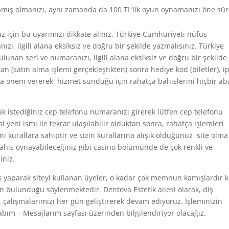
mış olmanızı, aynı zamanda da 100 TL’lik oyun oynamanızı öne sür
için bu uyarımızı dikkate alınız. Türkiye Cumhuriyeti nüfus
, ilgili alana eksiksiz ve doğru bir şekilde yazmalısınız. Türkiye
nan seri ve numaranızı, ilgili alana eksiksiz ve doğru bir şekilde
 (satın alma işlemi gerçekleştikten) sonra hediye kod (biletler), ip
ima önem vererek, hizmet sunduğu için rahatça bahislerini hiçbir ab
k istediğiniz cep telefonu numaranızı girerek lütfen cep telefonu
yeni ismi ile tekrar ulaşılabilir olduktan sonra, rahatça işlemleri
ynı kurallara sahiptir ve sizin kurallarına alışık olduğunuz site olma
ahis oynayabileceğiniz gibi casino bölümünde de çok renkli ve
iniz.
iş yaparak siteyi kullanan üyeler, o kadar çok memnun kamışlardır k
dan bulunduğu söylenmektedir. Dentova Estetik ailesi olarak, diş
n, çalışmalarımızı her gün geliştirerek devam ediyoruz. İşleminizin
abım – Mesajlarım sayfası üzerinden bilgilendiriyor olacağız.