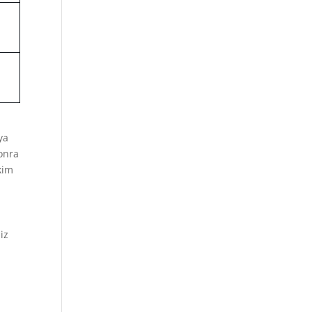
ya
onra
ekim
iz