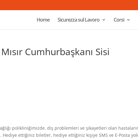
Home
Sicurezza sul Lavoro
Corsi
t: Mısır Cumhurbaşkanı Sisi
ağlığı polikliniğimizde, diş problemleri ve şikayetleri olan hastalar
Hediye ettiğiniz biletler, hediye ettiğiniz kişiye SMS ve E-Posta yol