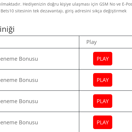
ılmaktadır. Hediyenizin doğru kişiye ulaşması için GSM No ve E-Po
ets10 sitesinin tek dezavantajı, giriş adresini sıkça değiştirmek
iniği
Play
Deneme Bonusu
PLAY
Deneme Bonusu
PLAY
Deneme Bonusu
PLAY
Deneme Bonusu
PLAY