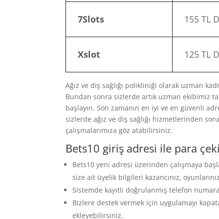
7Slots
155 TL 
Xslot
125 TL 
Ağız ve diş sağlığı polikliniği olarak uzman k
Bundan sonra sizlerde artık uzman ekibimiz t
başlayın. Son zamanın en iyi ve en güvenli ad
sizlerde ağız ve diş sağlığı hizmetlerinden soru
çalışmalarımıza göz atabilirsiniz.
Bets10 giriş adresi ile para çek
Bets10 yeni adresi üzerinden çalışmaya başla
size ait üyelik bilgileri kazancınız, oyunlarını
Sistemde kayıtlı doğrulanmış telefon numaran
Bizlere destek vermek için uygulamayı kapat
ekleyebilirsiniz.