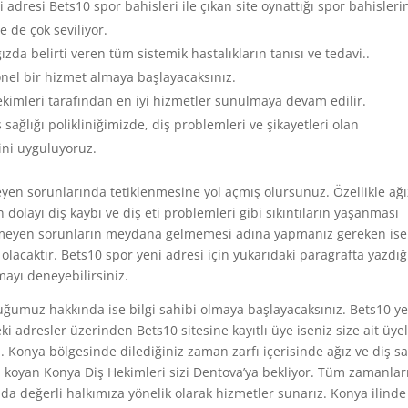
 adresi Bets10 spor bahisleri ile çıkan site oynattığı spor bahisleri
le de çok seviliyor.
ızda belirti veren tüm sistemik hastalıkların tanısı ve tedavi..
nel bir hizmet almaya başlayacaksınız.
ş hekimleri tarafından en iyi hizmetler sunulmaya devam edilir.
 sağlığı polikliniğimizde, diş problemleri ve şikayetleri olan
ini uyguluyoruz.
meyen sorunlarında tetiklenmesine yol açmış olursunuz. Özellikle ağı
olayı diş kaybı ve diş eti problemleri gibi sıkıntıların yaşanması
enmeyen sorunların meydana gelmemesi adına yapmanız gereken ise
acaktır. Bets10 spor yeni adresi için yukarıdaki paragrafta yazdı
mayı deneyebilirsiniz.
uğumuz hakkında ise bilgi sahibi olmaya başlayacaksınız. Bets10 ye
 adresler üzerinden Bets10 sitesine kayıtlı üye iseniz size ait üyel
vb. Konya bölgesinde dilediğiniz zaman zarfı içerisinde ağız ve diş sa
koyan Konya Diş Hekimleri sizi Dentova’ya bekliyor. Tüm zamanlar
k da değerli halkımıza yönelik olarak hizmetler sunarız. Konya ilinde