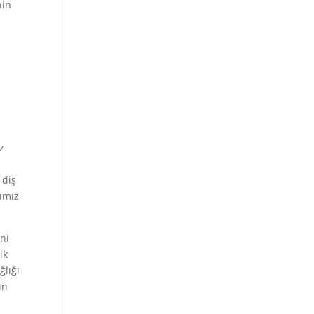
nin
z
 diş
ğımız
ni
ik
ğlığı
ın