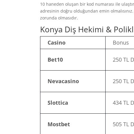
10 haneden oluşan bir kod numarası ile ulaştır
adresinin doğru olduğundan emin olmalısınız. B
zorunda olmasıdır.
Konya Diş Hekimi & Polikl
Casino
Bonus
Bet10
250 TL 
Nevacasino
250 TL 
Slottica
434 TL 
Mostbet
505 TL 