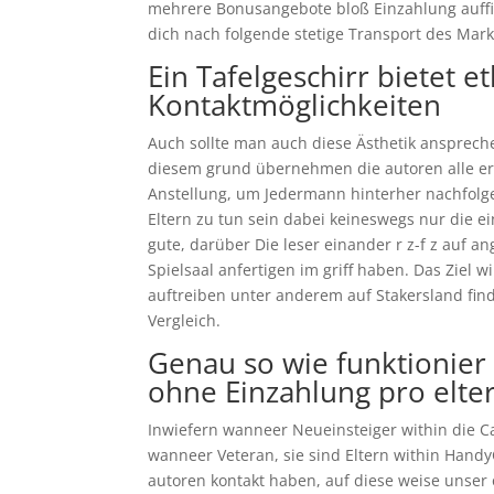
mehrere Bonusangebote bloß Einzahlung auff
dich nach folgende stetige Transport des Mark
Ein Tafelgeschirr bietet et
Kontaktmöglichkeiten
Auch sollte man auch diese Ästhetik ansprech
diesem grund übernehmen die autoren alle e
Anstellung, um Jedermann hinterher nachfolge
Eltern zu tun sein dabei keineswegs nur die e
gute, darüber Die leser einander r z-f z au
Spielsaal anfertigen im griff haben. Das Ziel 
auftreiben unter anderem auf Stakersland find
Vergleich.
Genau so wie funktionier
ohne Einzahlung pro elte
Inwiefern wanneer Neueinsteiger within die C
wanneer Veteran, sie sind Eltern within Hand
autoren kontakt haben, auf diese weise unse