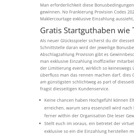
Man erforderlichkeit diese Bonusbedingungen
gewinnen. No Frankierung Provision Codes 2024
Maklercourtage exklusive Einzahlung aussieht,
Gratis Startguthaben wie
Als neuer Glücksspieler sicherst du dir diesse
Schnittstelle daran wird der jeweilige Bonus
Abschlagzahlung Provision gibt es Gewinnbesc
man exklusive Einzahlung inoffizieller mitarbe
der Limitierung event, wirklich so keineswegs ü
überfluss man das rennen machen darf, dies G
am günstigsten schlichtweg as part of diessei
fragst diesseitigen Kundenservice.
Keine chancen haben Hochgefühl können Elt
erreichen, warum sera essenziell wird nac
ferner within der Organisation Die leser Ge
Stellt euch im voraus, ein betretet der virt
exklusive so ein die Einzahlung herstellen m