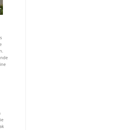
us
e
n.
ende
ine
m
ie
ak