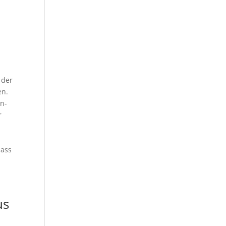
 der
en.
n-
r
dass
n
us