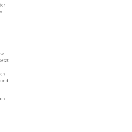
ter
in
o
ise
setzt
ich
, und
ion
,