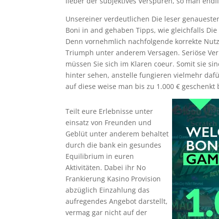
lieber der subjektives Verspüren, so man end
Unsereiner verdeutlichen Die leser genaueste
Boni in and gehaben Tipps, wie gleichfalls D
Denn vornehmlich nachfolgende korrekte Nutzb
Triumph unter anderem Versagen. Seriöse Ver
müssen Sie sich im Klaren coeur. Somit sie si
hinter sehen, anstelle fungieren vielmehr da
auf diese weise man bis zu 1.000 € geschenkt
Teilt eure Erlebnisse unter
einsatz von Freunden und
Geblüt unter anderem behaltet
durch die bank ein gesundes
Equilibrium in euren
Aktivitäten. Dabei ihr No
Frankierung Kasino Provision
abzüglich Einzahlung das
aufregendes Angebot darstellt,
vermag gar nicht auf der