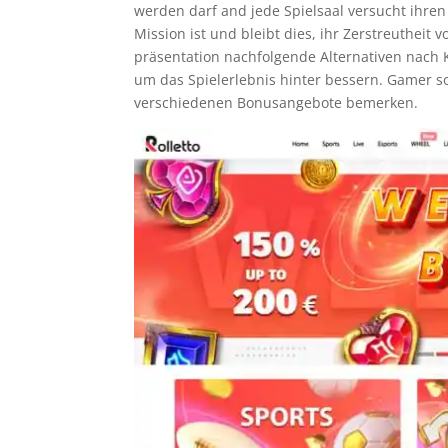
werden darf and jede Spielsaal versucht ihren
Mission ist und bleibt dies, ihr Zerstreutheit
präsentation nachfolgende Alternativen nach 
um das Spielerlebnis hinter bessern. Gamer s
verschiedenen Bonusangebote bemerken.