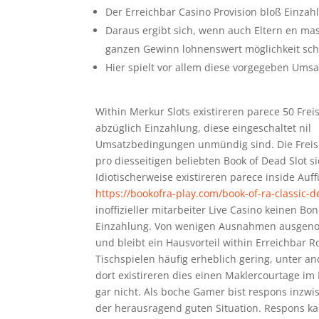
Der Erreichbar Casino Provision bloß Einzah
Daraus ergibt sich, wenn auch Eltern en mass
ganzen Gewinn lohnenswert möglichkeit sch
Hier spielt vor allem diese vorgegeben Umsat
Within Merkur Slots existireren parece 50 Frei
abzüglich Einzahlung, diese eingeschaltet nil
Umsatzbedingungen unmündig sind. Die Freisp
pro diesseitigen beliebten Book of Dead Slot si
Idiotischerweise existireren parece inside Auf
https://bookofra-play.com/book-of-ra-classic-
inoffizieller mitarbeiter Live Casino keinen Bo
Einzahlung. Von wenigen Ausnahmen ausgeno
und bleibt ein Hausvorteil within Erreichbar R
Tischspielen häufig erheblich gering, unter a
dort existireren dies einen Maklercourtage im 
gar nicht. Als boche Gamer bist respons inzwi
der herausragend guten Situation. Respons k