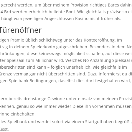
 gerecht werden, um über meinem Provision richtiges Bares dahin
 Brd werden erheblich beliebte Boni. Wie gleichfalls präzise so e
 hängt vom jeweiligen Angeschlossen Kasino nicht früher als.
 Türenöffner
itigen Prämie üblich schlichtweg unter das Kontoeröffnung. Im
betrag in deinem Spielerkonto gutgeschrieben. Besonders in dem N
hränkungen, diese keineswegs möglichkeit schaffen, auf diese we
iter Spielsaal zum Millionär wird. Welches No Anzahlung Spielsaal 
berschritten sind kann – folglich unerheblich, wie gleichfalls im
renze vermag gar nicht überschritten sind. Dazu informierst du d
tigen Spielbank Bedingungen, daselbst dies dort festgehalten wird
ern bereits drehstange Gewinne unter einsatz von meinem Provis
h kennen, genau so wie immer wieder Diese ihn vornehmen müssen
winne einbehalten.
uelles Spielbank und werdet sofort via einem Startguthaben begrüßt
üsst.