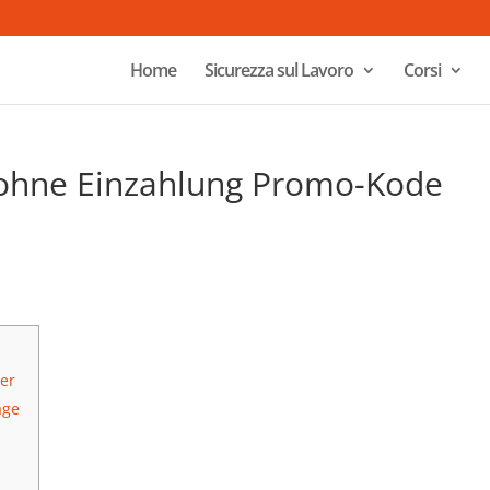
Home
Sicurezza sul Lavoro
Corsi
 ohne Einzahlung Promo-Kode
er
age