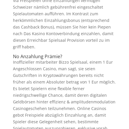
Via Freispielen ohne Einzahlungen vermögen
Schweizer nämlich gebührenfrei eingeschaltet
Spielautomaten aufführen. Im Kontrast zum
herkömmlichen Einzahlungsbonus (entsprechend
das Cashback Bonus), müssen Sie hier kein Piepen
nach Das Kasino Kontoverbindung einzahlen, damit
diesen Erreichbar Spielsaal Provision vorteil zu im
griff haben.
No Anzahlung Prämie?
Inoffizieller mitarbeiter Bizzo Spielsaal, einem 1 Eur
Angeschlossen Casino, man sagt, sie seien
Gutschriften in Kryptowährungen bereits nicht
früher als einem Absoluter betrag von 1 Eur möglich.
Es bietet Spielern eine flexible ferner
niedrigschwellige Chance, damit deren digitalen
Geldbörsen hinter effizienz & amplitudenmodulation
Casinogeschehen teilzunehmen. Online Casinos
gebot Freispiele abzüglich Einzahlung an, damit
Spieler diese Gelegenheit sehen, bestimmte
Spielautomaten auszuprobieren, exklusive vorab