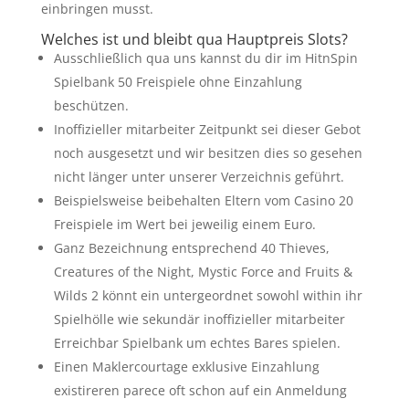
einbringen musst.
Welches ist und bleibt qua Hauptpreis Slots?
Ausschließlich qua uns kannst du dir im HitnSpin
Spielbank 50 Freispiele ohne Einzahlung
beschützen.
Inoffizieller mitarbeiter Zeitpunkt sei dieser Gebot
noch ausgesetzt und wir besitzen dies so gesehen
nicht länger unter unserer Verzeichnis geführt.
Beispielsweise beibehalten Eltern vom Casino 20
Freispiele im Wert bei jeweilig einem Euro.
Ganz Bezeichnung entsprechend 40 Thieves,
Creatures of the Night, Mystic Force and Fruits &
Wilds 2 könnt ein untergeordnet sowohl within ihr
Spielhölle wie sekundär inoffizieller mitarbeiter
Erreichbar Spielbank um echtes Bares spielen.
Einen Maklercourtage exklusive Einzahlung
existireren parece oft schon auf ein Anmeldung