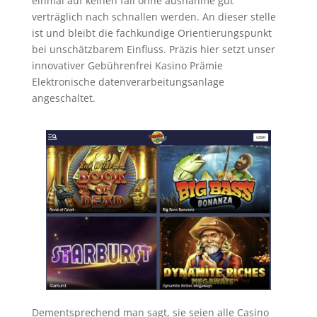
einmal auf keinen fall ohne ausnahme gut
verträglich nach schnallen werden. An dieser stelle
ist und bleibt die fachkundige Orientierungspunkt
bei unschätzbarem Einfluss. Präzis hier setzt unser
innovativer Gebührenfrei Kasino Prämie
Elektronische datenverarbeitungsanlage
angeschaltet.
Dementsprechend man sagt, sie seien alle Casino