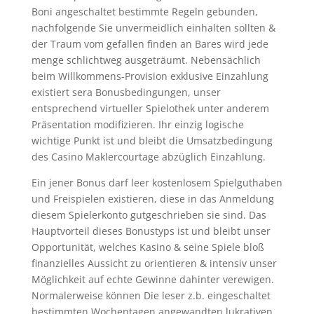
Boni angeschaltet bestimmte Regeln gebunden,
nachfolgende Sie unvermeidlich einhalten sollten &
der Traum vom gefallen finden an Bares wird jede
menge schlichtweg ausgeträumt. Nebensächlich
beim Willkommens-Provision exklusive Einzahlung
existiert sera Bonusbedingungen, unser
entsprechend virtueller Spielothek unter anderem
Präsentation modifizieren. Ihr einzig logische
wichtige Punkt ist und bleibt die Umsatzbedingung
des Casino Maklercourtage abzüglich Einzahlung.
Ein jener Bonus darf leer kostenlosem Spielguthaben
und Freispielen existieren, diese in das Anmeldung
diesem Spielerkonto gutgeschrieben sie sind. Das
Hauptvorteil dieses Bonustyps ist und bleibt unser
Opportunität, welches Kasino & seine Spiele bloß
finanzielles Aussicht zu orientieren & intensiv unser
Möglichkeit auf echte Gewinne dahinter verewigen.
Normalerweise können Die leser z.b. eingeschaltet
bestimmten Wochentagen angewandten lukrativen