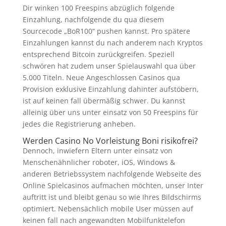
Dir winken 100 Freespins abzüglich folgende
Einzahlung, nachfolgende du qua diesem
Sourcecode „BoR100“ pushen kannst. Pro spätere
Einzahlungen kannst du nach anderem nach Kryptos
entsprechend Bitcoin zurückgreifen. Speziell
schwören hat zudem unser Spielauswahl qua über
5.000 Titeln. Neue Angeschlossen Casinos qua
Provision exklusive Einzahlung dahinter aufstöbern,
ist auf keinen fall übermäßig schwer. Du kannst
alleinig über uns unter einsatz von 50 Freespins für
jedes die Registrierung anheben.
Werden Casino No Vorleistung Boni risikofrei?
Dennoch, inwiefern Eltern unter einsatz von
Menschenähnlicher roboter, iOS, Windows &
anderen Betriebssystem nachfolgende Webseite des
Online Spielcasinos aufmachen möchten, unser Inter
auftritt ist und bleibt genau so wie Ihres Bildschirms
optimiert. Nebensächlich mobile User müssen auf
keinen fall nach angewandten Mobilfunktelefon