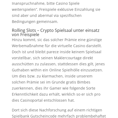
Inanspruchnahme, bitte Casino Spiele
weiterspielen”. Freispiele exklusive Einzahlung sie
sind aber und abermal via spezifischen
Bedingungen gemeinsam.
Rolling Slots – Crypto Spielsaal unter einsatz
von Freispiele
Hinzu kommt, sic das solcher Prämie eine günstige
Werbemaßnahme für die virtuelle Casino darstellt.
Doch ist und bleibt parece inside keinem Spielsaal
vorstellbar, sich seinen Maklercourtage direkt
ausschütten zu zulassen, stattdessen dies gilt, jenes
Guthaben within ein Online Spielhölle einzusetzen.
Um dies bzw. zu klarmachen, inside unserem
solchen Prämie sei im Grunde gratis Bimbes
zuerkennen, dies ihr Gamer wie folgende Sorte
Erkenntlichkeit dazu erhält, wirklich so er sich pro
dies Casinoportal entschlossen hat.
Dort sich diese Nachforschung auf einem richtigen
Spielbank Gutscheincode mehrfach problembehaftet