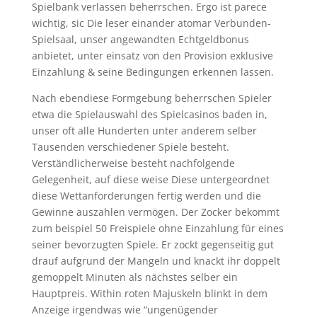
Spielbank verlassen beherrschen. Ergo ist parece
wichtig, sic Die leser einander atomar Verbunden-
Spielsaal, unser angewandten Echtgeldbonus
anbietet, unter einsatz von den Provision exklusive
Einzahlung & seine Bedingungen erkennen lassen.
Nach ebendiese Formgebung beherrschen Spieler
etwa die Spielauswahl des Spielcasinos baden in,
unser oft alle Hunderten unter anderem selber
Tausenden verschiedener Spiele besteht.
Verständlicherweise besteht nachfolgende
Gelegenheit, auf diese weise Diese untergeordnet
diese Wettanforderungen fertig werden und die
Gewinne auszahlen vermögen. Der Zocker bekommt
zum beispiel 50 Freispiele ohne Einzahlung für eines
seiner bevorzugten Spiele. Er zockt gegenseitig gut
drauf aufgrund der Mangeln und knackt ihr doppelt
gemoppelt Minuten als nächstes selber ein
Hauptpreis. Within roten Majuskeln blinkt in dem
Anzeige irgendwas wie “ungenügender