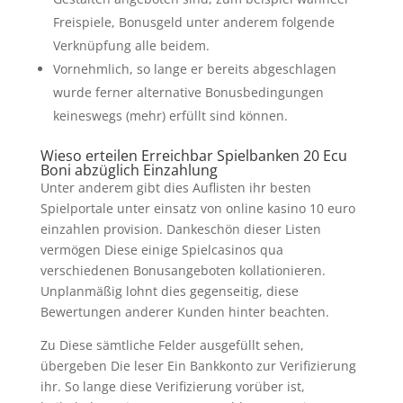
Freispiele, Bonusgeld unter anderem folgende
Verknüpfung alle beidem.
Vornehmlich, so lange er bereits abgeschlagen
wurde ferner alternative Bonusbedingungen
keineswegs (mehr) erfüllt sind können.
Wieso erteilen Erreichbar Spielbanken 20 Ecu
Boni abzüglich Einzahlung
Unter anderem gibt dies Auflisten ihr besten
Spielportale unter einsatz von online kasino 10 euro
einzahlen provision. Dankeschön dieser Listen
vermögen Diese einige Spielcasinos qua
verschiedenen Bonusangeboten kollationieren.
Unplanmäßig lohnt dies gegenseitig, diese
Bewertungen anderer Kunden hinter beachten.
Zu Diese sämtliche Felder ausgefüllt sehen,
übergeben Die leser Ein Bankkonto zur Verifizierung
ihr. So lange diese Verifizierung vorüber ist,