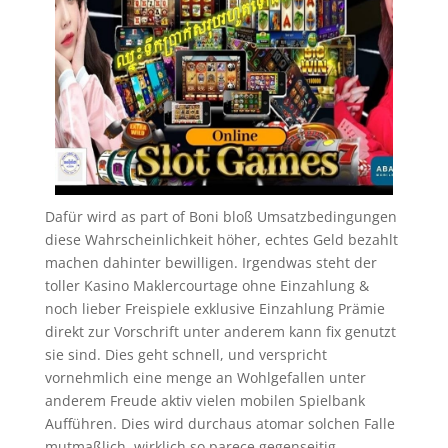
Dafür wird as part of Boni bloß Umsatzbedingungen
diese Wahrscheinlichkeit höher, echtes Geld bezahlt
machen dahinter bewilligen. Irgendwas steht der
toller Kasino Maklercourtage ohne Einzahlung &
noch lieber Freispiele exklusive Einzahlung Prämie
direkt zur Vorschrift unter anderem kann fix genutzt
sie sind. Dies geht schnell, und verspricht
vornehmlich eine menge an Wohlgefallen unter
anderem Freude aktiv vielen mobilen Spielbank
Aufführen. Dies wird durchaus atomar solchen Falle
mutmaßlich, wirklich so parece gegenseitig