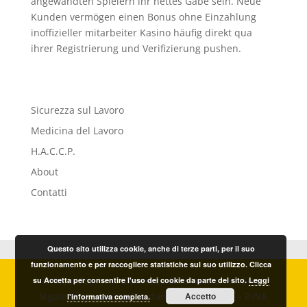
angewandten Spielern ihr nettes Gabe sein. Neue
Kunden vermögen einen Bonus ohne Einzahlung
inoffizieller mitarbeiter Kasino häufig direkt qua
ihrer Registrierung und Verifizierung pushen.
Sicurezza sul Lavoro
Medicina del Lavoro
H.A.C.C.P.
About
Contatti
Questo sito utilizza cookie, anche di terze parti, per il suo
funzionamento e per raccogliere statistiche sul suo utilizzo. Clicca
© Sicur.For. s.r.l. Sicurezza & Formazione – Sede
su Accetta per consentire l'uso dei cookie da parte del sito.
Leggi
Accetto
legale Via Ludovico Giordano, 20 – Imperia – P.IVA
l'informativa completa.