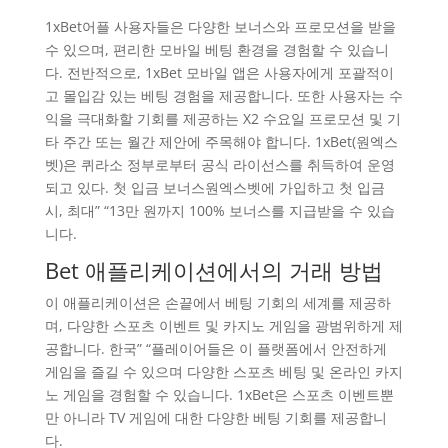
1xBet어플 사용자들은 다양한 보너스와 프로모션을 받을
수 있으며, 편리한 모바일 베팅 환경을 경험할 수 있습니
다. 전반적으로, 1xBet 모바일 앱은 사용자에게 포괄적이
고 몰입감 있는 베팅 경험을 제공합니다. 또한 사용자는 수
익을 극대화할 기회를 제공하는 X2 수요일 프로모션 및 기
타 주간 또는 월간 제안에 주목해야 합니다. 1xBet(원엑스
벳)은 퀴라소 정부로부터 공식 라이선스를 취득하여 운영
되고 있다. 첫 입금 보너스원엑스벳에 가입하고 첫 입금
시, 최대” “13만 원까지 100% 보너스를 지급받을 수 있습
니다.
Bet 애플리케이션에서의 거래 방법
이 애플리케이션은 손끝에서 베팅 기회의 세계를 제공하
며, 다양한 스포츠 이벤트 및 카지노 게임을 광범위하게 제
공합니다. 한국” “플레이어들은 이 플랫폼에서 안전하게
게임을 즐길 수 있으며 다양한 스포츠 베팅 및 온라인 카지
노 게임을 경험할 수 있습니다. 1xBet은 스포츠 이벤트뿐
만 아니라 TV 게임에 대한 다양한 베팅 기회를 제공합니
다.