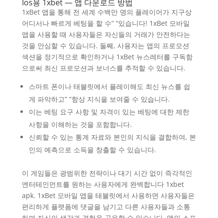
Ios용 1xbet — 앱 다운로드 방법
1xBet 앱을 통해 전 세계 수백만 명의 플레이어가 지구상
어디서나 빠르게 베팅을 할 수” “있습니다! 1xBet 모바일
앱을 사용할 때 사용자들은 자신들의 거래가 안전하다는
것을 안심할 수 있습니다. 둘째, 사용자는 앱의 프로모션
섹션을 정기적으로 확인하거나 1xBet 뉴스레터를 구독함
으로써 최신 프로모션과 보너스를 추적할 수 있습니다.
스마트 폰이나 태블릿에서 플레이해도 최신 뉴스를 쉽
게 파악하고” “항상 지식을 보여줄 수 있습니다.
이는 베팅 요구 사항 및 자격이 있는 베팅에 대한 제한
사항을 이해하는 것을 포함합니다.
신뢰할 수 있는 통계 자료와 본인의 지식을 결합하여, 본
인의 예측으로 소득을 창출할 수 있습니다.
이 게임들은 광범위한 전략이나 대기 시간 없이 즉각적인
엔터테인먼트를 원하는 사용자에게 완벽합니다 1xbet
apk. 1xBet 모바일 앱을 태블릿에서 사용하면 사용자들은
편리하게 플랫폼에 댓글을 남기고 다른 사용자들과 소통
하며 자신의 생각과 경험을 공유할 수 있습니다. 앱의 스포