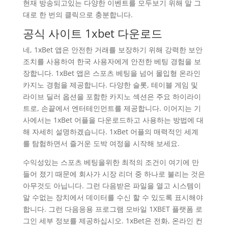
현재 방송되고있는 다양한 이벤트를 모두보기 위해 말 그
대로 한 번의 클릭으로 충분합니다.
공식 사이트 1xbet 다운로드
네, 1xBet 앱은 안전한 거래를 보장하기 위해 강력한 보안
조치를 사용하여 한국 사용자에게 안전한 베팅 경험을 보
장합니다. 1xBet 앱은 스포츠 베팅을 넘어 몰입형 온라인
카지노 경험을 제공합니다. 다양한 슬롯, 테이블 게임 및
라이브 딜러 옵션을 포함한 카지노 섹션은 주요 하이라이
트로, 손끝에서 엔터테인먼트를 제공합니다. 이어지는 기
사에서는 1xBet 어플을 다운로드하고 사용하는 방법에 대
해 자세히 설명하겠습니다. 1xBet 어플의 매력적인 세계
를 탐험하면서 즐거운 도박 여정을 시작해 보세요.
수익성있는 스포츠 베팅을위한 최적의 조건이 여기에 만
들어 졌기 때문에 회사가 시장 리더 중 하나로 불리는 것은
아무것도 아닙니다. 그런 다음받은 파일을 열고 시스템이
알 수없는 장치에서 데이터를 수신 할 수 있도록 표시해야
합니다. 그런 다음응용 프로그램 모바일 1XBET 플랫폼 로
그인 세부 정보를 제공하십시오. 1xBet은 전화, 온라인 컨