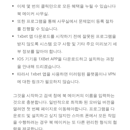
이제 몇 번의 클릭만으로 모든 혜택을 누릴 수 있습니다
북 메이커 사무실.
또한 프로그램을 통해 사무실에서 문제없이 등록 절차
를 진행할 수 있습니다.
1xbet 앱 다운로드를 시작하기 전에 잘못된 프로그램을
받지 않도록 시스템 요구 사항 및 기타 주요 미리보기 세
부 정보를 알아야 합니다.
IOS 기기용 1XBet APP을 다운로드하고 설치하는 과정
을 안내해 드리겠습니다.
따라서 1xbet 앱을 사용하면 미러링된 플랫폼이나 VPN
에 대한 링크가 필요하지 않습니다.
그것을 시작하고 검색 창에 북 메이커의 이름을 입력하는
것으로 충분합니다. 일반적으로 최적화 된 모바일 버전을
열려면 첫 번째 페이지로 이동해야합니다. 프로그램을 다
운로드 및 설치하고 싶지 않지만 스마트 폰에서 모든 작업
을 수행하려는 경우 북 메이커는 또 다른 편리한 형식의 협
력을 제공합니다.