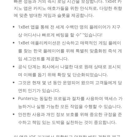
빠른 성능과 거의 즉시 로딩 시간을 보장합니다. 1xbet 카
지노 앱은 카지노 애호가들을 위한 안식처로, 다양한 취향
에 맞춘 방대한 게임과 슬롯을 제공합니다.
1xBet 앱을 통해 전 세계 수백만 명의 플레이어가 지구
상 어디서나 빠르게 베팅을 할 수” “있습니다!
1xBet 애플리케이션은 신속하고 매력적인 게임 플레이
를 찾는 한국 플레이어를 위해 특별히 맞춤화된 즉석 게
임 세그먼트를 제공합니다.
공식 단계는 회사에서 나열한 대로 원래 상태로 표시되
며 이해를 돕기 위해 확장 및 단순화되었습니다.
그것은 현재 몇 년 동안 운영되어 왔으며 고객들에게 당
연히 인기가 있습니다.
Punters는 동일한 프로필과 절차를 사용하여 액세스 가
능하거나 실행 가능한 모든 작업을 수행할 수 있습니다.
안전한 사용과 개인 정보 보호를 위해 중요한 규정을 준
수하고 책임 있는 도박을 실천하는 것이 중요합니다.
이 앱은 iOS 기기에서 원활하고 안전한 베팅 경험을 제공