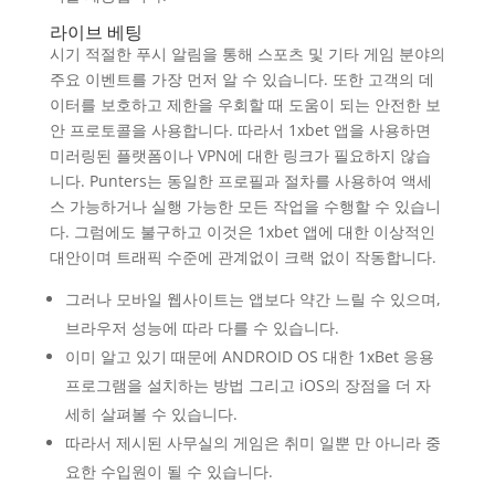
라이브 베팅
시기 적절한 푸시 알림을 통해 스포츠 및 기타 게임 분야의
주요 이벤트를 가장 먼저 알 수 있습니다. 또한 고객의 데
이터를 보호하고 제한을 우회할 때 도움이 되는 안전한 보
안 프로토콜을 사용합니다. 따라서 1xbet 앱을 사용하면
미러링된 플랫폼이나 VPN에 대한 링크가 필요하지 않습
니다. Punters는 동일한 프로필과 절차를 사용하여 액세
스 가능하거나 실행 가능한 모든 작업을 수행할 수 있습니
다. 그럼에도 불구하고 이것은 1xbet 앱에 대한 이상적인
대안이며 트래픽 수준에 관계없이 크랙 없이 작동합니다.
그러나 모바일 웹사이트는 앱보다 약간 느릴 수 있으며,
브라우저 성능에 따라 다를 수 있습니다.
이미 알고 있기 때문에 ANDROID OS 대한 1xBet 응용
프로그램을 설치하는 방법 그리고 iOS의 장점을 더 자
세히 살펴볼 수 있습니다.
따라서 제시된 사무실의 게임은 취미 일뿐 만 아니라 중
요한 수입원이 될 수 있습니다.