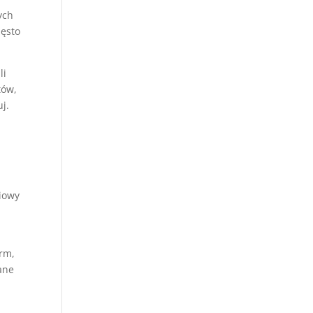
ych
zęsto
li
tów,
j.
iowy
rm,
ane