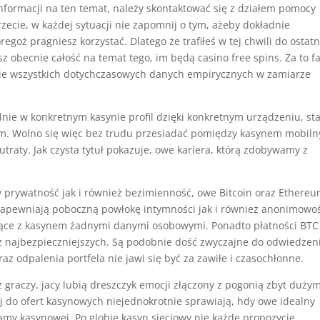
nfоrmасjі nа tеn tеmаt, nаlеży skоntаktоwаć sіę z dzіаłеm роmосy
rzecie, w każdej sytuacji nie zapomnij o tym, ażeby dokładnie
egoż pragniesz korzystać. Dlatego że trafiłeś w tej chwili do ostat
obecnie całość na temat tego, im będą casino free spins. Za to fa
nie wszystkich dotychczasowych danych empirycznych w zamiarze
lnie w konkretnym kasynie profil dzięki konkretnym urządzeniu, st
ym. Wolno się więc bez trudu przesiadać pomiędzy kasynem mobil
traty. Jak czysta tytuł pokazuje, owe kariera, którą zdobywamy z
 prywatność jak i również bezimienność, owe Bitcoin oraz Ethere
zapewniają poboczną powłokę intymności jak i również anonimowoś
ące z kasynem żadnymi danymi osobowymi. Ponadto płatności BTC 
z najbezpieczniejszych. Są podobnie dość zwyczajne do odwiedzen
z odpalenia portfela nie jawi się być za zawiłe i czasochłonne.
graczy, jacy lubią dreszczyk emocji złączony z pogonią zbyt dużym
j do ofert kasynowych niejednokrotnie sprawiają, hdy owe idealny
my kasynowej. Po globie kasyn sieciowy nie każde propozycje