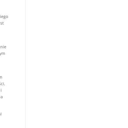
niego
st
anie
nym
um
ci,
i
ia
i