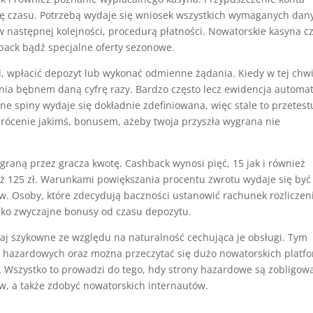
ilę czasu. Potrzebą wydaje się wniosek wszystkich wymaganych dan
 w następnej kolejności, procedurą płatności. Nowatorskie kasyna c
hback bądź specjalne oferty sezonowe.
l, wpłacić depozyt lub wykonać odmienne żądania. Kiedy w tej chwi
nia bębnem daną cyfrę razy. Bardzo często lecz ewidencja automa
e spiny wydaje się dokładnie zdefiniowana, więc stale to przetestu
brócenie jakimś, bonusem, ażeby twoja przyszła wygrana nie
graną przez gracza kwotę. Cashback wynosi pięć, 15 jak i również
 125 zł. Warunkami powiększania procentu zwrotu wydaje się być
. Osoby, które zdecydują baczności ustanowić rachunek rozliczen
ylko zwyczajne bonusy od czasu depozytu.
zaj szykowne ze względu na naturalność cechująca je obsługi. Tym
hazardowych oraz można przeczytać się dużo nowatorskich platfo
u. Wszystko to prowadzi do tego, hdy strony hazardowe są zobligow
, a także zdobyć nowatorskich internautów.