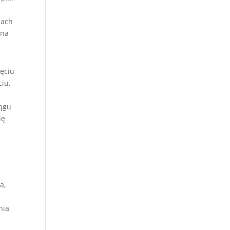
nach
ana
ięciu
ciu,
iągu
ię
a,
nia