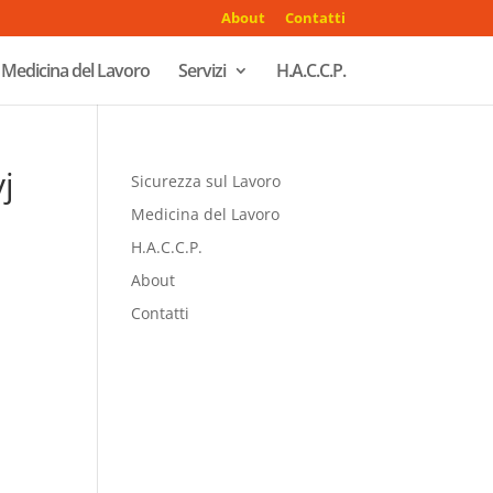
About
Contatti
Medicina del Lavoro
Servizi
H.A.C.C.P.
j
Sicurezza sul Lavoro
Medicina del Lavoro
H.A.C.C.P.
About
Contatti