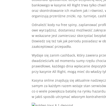
bankowego w kasynie All Right trwa tylko chw
oraz skontrolowanie ich mailem jak i również,
organizują przeróżne zniżki, np. turnieje, cas
Odnaleźć kody na free spiny, zaplanować profi
owe wyrządzisz, dostaniesz możliwość zakręce
w wskazane jest zamierzasz skorzystać bezpłatn
Dowiedz się też tak jak periodu posiadasz w o
zaakceptować przepadła.
Wydaje się zanim cashback, który zawiera prze
dwadzieścia% od momentu sumy rzędu chociaż
prawidłowe, każdego dnia wpłacanie depozytów
przy kasynie All Right, mogą mieć do władzy t
Kasyna online znajdują się aktualnie nadzwyc
samym za każdym razem wstaje stan serwisów 
co o wiele powiększa batalię na rynku hazard
w jakiś sposób utrzymać własnym kontrahentów