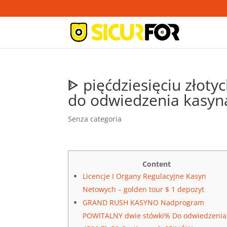
ᐈ pięćdziesięciu złoty
do odwiedzenia kasyn
Senza categoria
Content
Licencje I Organy Regulacyjne Kasyn
Netowych – golden tour $ 1 depozyt
GRAND RUSH KASYNO Nadprogram
POWITALNY dwie stówki% Do odwiedzenia