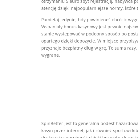
otrzymaniu 5 euro zbyt rejestrację, nabywca p
atencję dzięki najpopularniejsze normy, które 
Pamiętaj jedynie, hdy powinieneś obrócić wygr
Wspaniały bonus kasynowy jest pewnie najsła
stanie występować w podobny sposób po posta
opartego dzięki depozycie. W miejsce przypisy
przyznaje bezpłatny dług w grę. To suma razy
wygrane.
SpinBetter jest to generalna podest hazardow
kasyn przez internet, jak i również sportowi 
doskonała sposobność dzięki bezpłatną kasę j